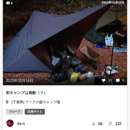
2023年10月15日
8
2023年10月14日
39
0
初キャンプは過酷（？）
[千葉県] アークの森キャンプ場
グループ
区画サイト
ke-n
66
122