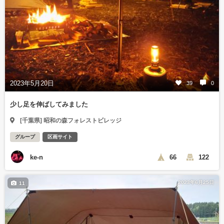
2023年5月20日
39
0
少し足を伸ばしてみました
[千葉県] 昭和の森フォレストビレッジ
グループ
区画サイト
ke-n
66
122
2023年6月25日
11