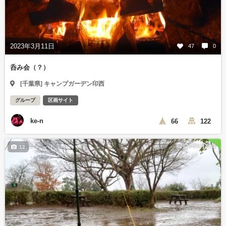
2023年3月11日
47
0
呑み会（？）
[千葉県] キャンプガーデン印西
グループ
区画サイト
ke-n
66
122
2023年3月21日
12