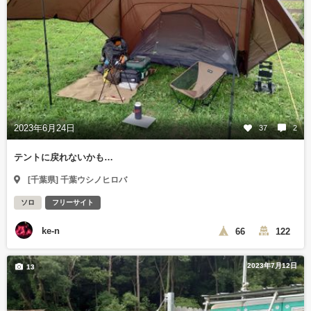
2023年6月24日
37
2
テントに戻れないかも…
[千葉県] 千葉ウシノヒロバ
ソロ
フリーサイト
ke-n
66
122
2023年7月12日
13