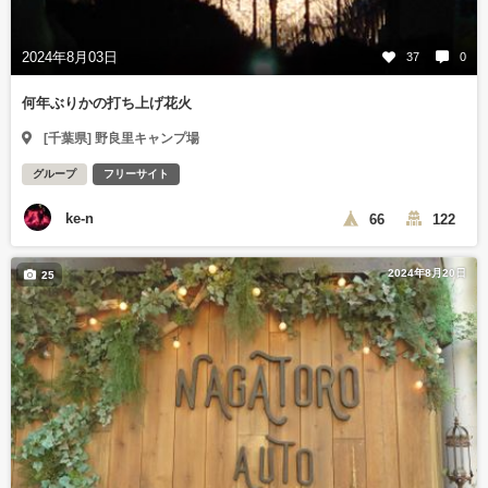
2024年8月03日
37
0
何年ぶりかの打ち上げ花火
[千葉県] 野良里キャンプ場
グループ
フリーサイト
ke-n
66
122
2024年8月20日
25