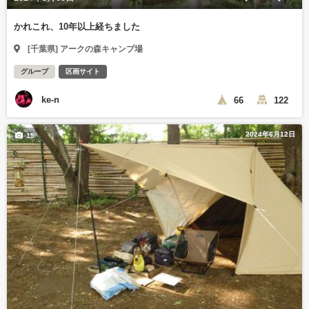
かれこれ、10年以上経ちました
[千葉県] アークの森キャンプ場
グループ
区画サイト
ke-n
66
122
2024年6月12日
15