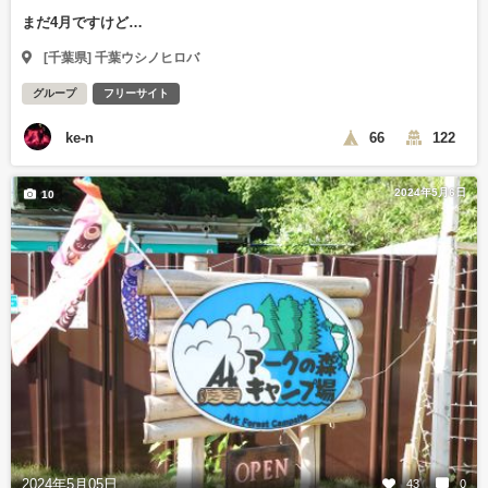
まだ4月ですけど…
[千葉県] 千葉ウシノヒロバ
グループ
フリーサイト
ke-n
66
122
2024年5月6日
10
2024年5月05日
43
0