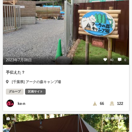
2023年7月08日
40
0
手伝えた？
[千葉県] アークの森キャンプ場
グループ
区画サイト
ke-n
66
122
2023年8月18日
13