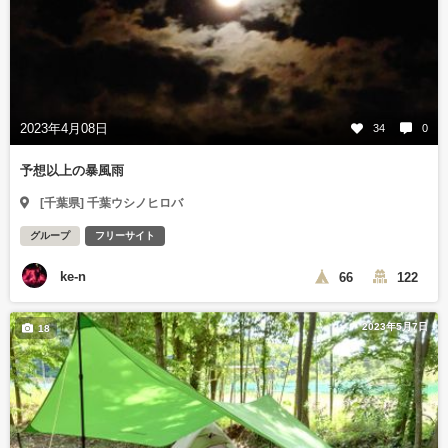
2023年4月08日
34
0
予想以上の暴風雨
[千葉県] 千葉ウシノヒロバ
グループ
フリーサイト
ke-n
66
122
2023年5月7日
18