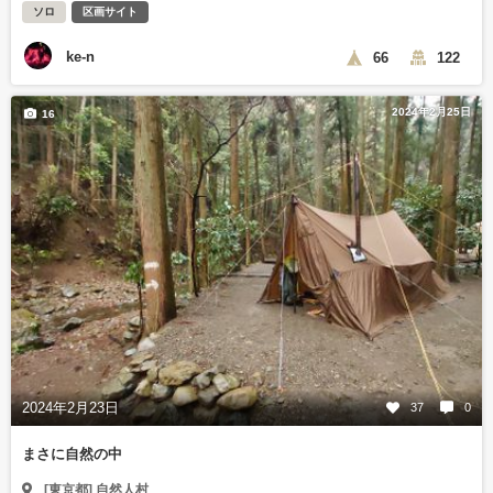
ソロ
区画サイト
ke-n
66
122
2024年2月25日
16
2024年2月23日
37
0
まさに自然の中
[東京都] 自然人村