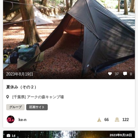
2023年8月19日
37
0
夏休み（その２）
[千葉県] アークの森キャンプ場
グループ
区画サイト
ke-n
66
122
2023年9月18日
14