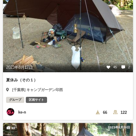
2023年8月17日
45
2
夏休み（その１）
[千葉県] キャンプガーデン印西
グループ
区画サイト
ke-n
66
122
2023年8月20日
15