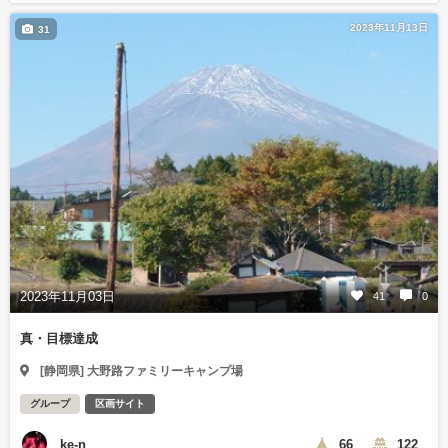
2023年11月13日
31
2023年11月03日
41
0
真・目標達成
[静岡県] 大野路ファミリーキャンプ場
グループ
区画サイト
ke-n
66
122