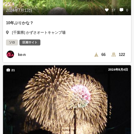
2024年7月13日
37
0
10年ぶりかな？
[千葉県] かずさオートキャンプ場
ソロ
区画サイト
ke-n
66
122
2024年8月4日
21