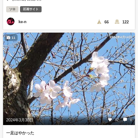
ソロ
区画サイト
ke-n
66
122
2024年4月14日
11
2024年3月30日
32
0
一足はやかった