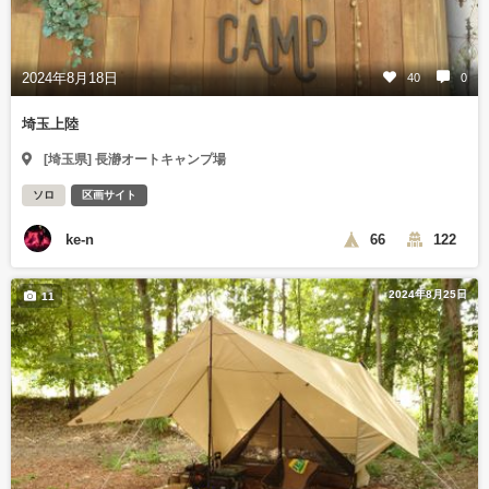
2024年8月18日
40
0
埼玉上陸
[埼玉県] 長瀞オートキャンプ場
ソロ
区画サイト
ke-n
66
122
2024年8月25日
11