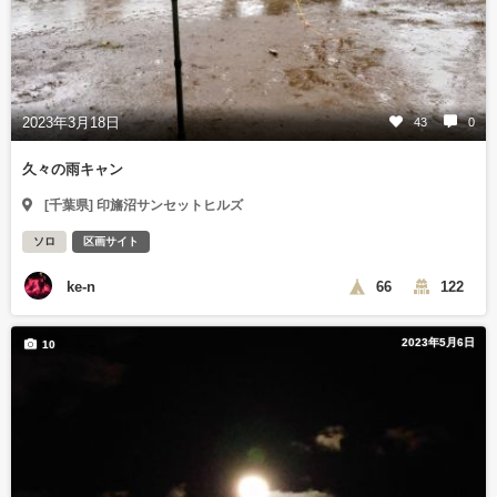
2023年3月18日
43
0
久々の雨キャン
[千葉県] 印旛沼サンセットヒルズ
ソロ
区画サイト
ke-n
66
122
2023年5月6日
10