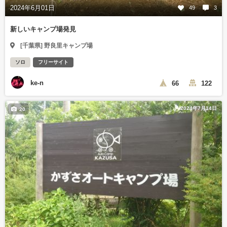
2024年6月01日
49
3
新しいキャンプ場発見
[千葉県] 野良里キャンプ場
ソロ
フリーサイト
ke-n
66
122
2024年7月14日
20