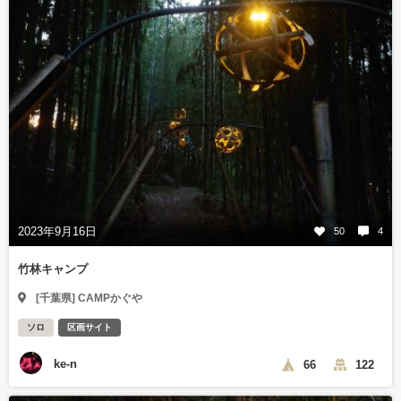
2023年9月16日
50
4
竹林キャンプ
[千葉県] CAMPかぐや
ソロ
区画サイト
ke-n
66
122