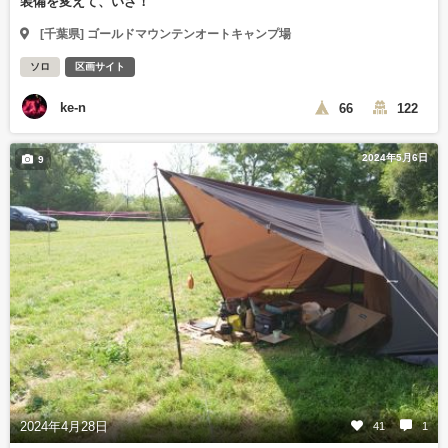
装備を変えて、いざ！
[千葉県] ゴールドマウンテンオートキャンプ場
ソロ
区画サイト
ke-n
66
122
2024年5月6日
9
2024年4月28日
41
1