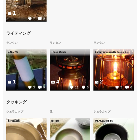
1
7
0
ライティング
ランタン
ランタン
ランタン
JXE JXO
Thous Winds
kameyama candle house（カメヤマキャンドルハウス）
1
4
2
3
0
11
0
5
0
クッキング
シェラカップ
皿
シェラカップ
村の鍛冶屋
EPIgas
PEAKS&TREES