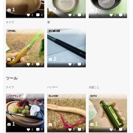
1
2
1
2
0
4
0
4
0
ナイフ
箸
OPINEL
村の鍛冶屋
2
2
4
0
7
0
ツール
ナイフ
ハンマー
火起こし
ノーブランド
ELLISSE
SOTO
1
1
1
1
0
5
0
4
0