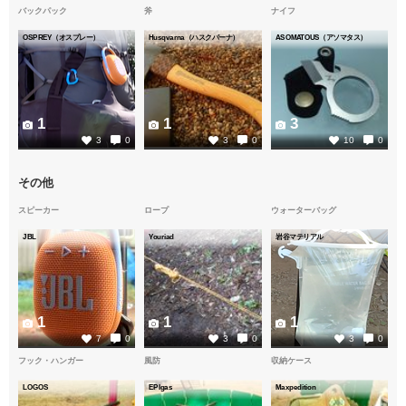
バックパック
斧
ナイフ
OSPREY（オスプレー）
Husqvarna（ハスクバーナ）
ASOMATOUS（アソマタス）
1
1
3
3
0
3
0
10
0
その他
スピーカー
ロープ
ウォーターバッグ
JBL
Youriad
岩谷マテリアル
1
1
1
7
0
3
0
3
0
フック・ハンガー
風防
収納ケース
LOGOS
EPIgas
Maxpedition