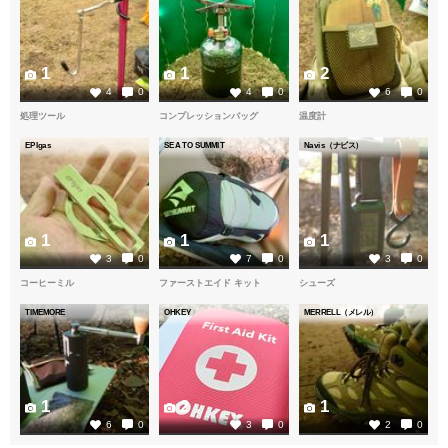
1
1
2
4
0
4
0
6
0
処理ツール
コンプレッションバッグ
温度計
EPIgas
SEA TO SUMMIT
Navis（ナビス）
1
1
1
3
0
7
0
3
0
コーヒーミル
ファーストエイド キット
シューズ
TIMEMORE
OHKEY
MERRELL（メレル）
1
2
1
6
0
3
0
2
0