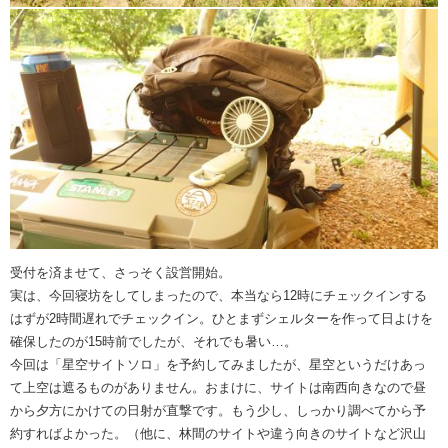
受付を済ませて、さっそく設営開始。
実は、今回寝坊をしてしまったので、本当なら12時にチェックインする
はずが2時間遅れでチェックイン。ひとまずシェルターを作って日よけを
確保したのが15時前でしたが、それでも暑い…。
今回は「星空サイトソロ」を予約してみましたが、星空というだけあっ
て上空は遮るものがありません。おまけに、サイトは南西向きなので昼
から夕方にかけての日射が直撃です。もう少し、しっかり調べてから予
約すればよかった。（他に、林間のサイトや違う向きのサイトなど沢山