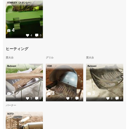
STANLEY（スタンレー）
4
4
0
ヒーティング
焚火台
グリル
焚火台
Belmont
CGK
Belmont
3
3
3
5
0
7
2
6
0
バーナー
SOTO