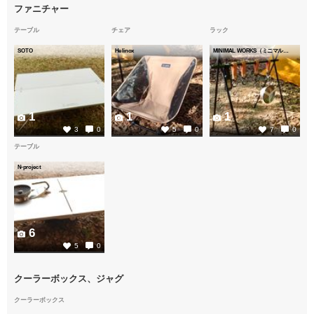
ファニチャー
テーブル
チェア
ラック
SOTO
Helinox
MINIMAL WORKS（ミニマルワークス）
1
1
1
3
0
5
0
7
0
テーブル
N-project
6
5
0
クーラーボックス、ジャグ
クーラーボックス