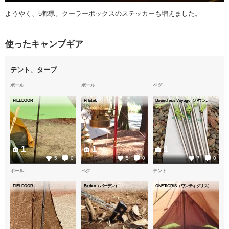
ようやく、5都県。クーラーボックスのステッカーも増えました。
使ったキャンプギア
テント、タープ
ポール
ポール
ペグ
FIELDOOR
Ribitek
Boundless Voyage（バウンドレスボヤージュ）
1
1
1
5
0
5
0
7
0
ポール
ペグ
テント
FIELDOOR
Baden（バーデン）
ONETIGRIS（ワンティグリス）