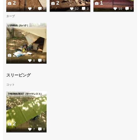
2
2
1
7
0
12
0
10
0
タープ
LUHANA（ルハナ）
2
8
0
スリーピング
コット
THERMAREST（サーマレスト）
2
7
0