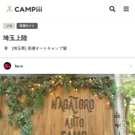
ソロ
区画サイト
埼玉上陸
[埼玉県] 長瀞オートキャンプ場
ke-n
2024年8月20日