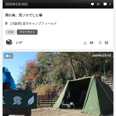
2025年5月24日
35
0
雨の為、完ソロでした😁
[大阪府] 淀川キャンプフィールド
ソロ
フリーサイト
シゲ
44
52
2025年12月7日
8