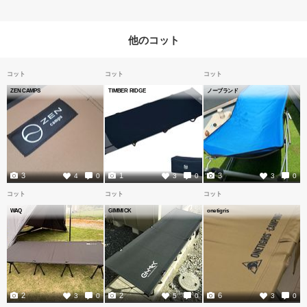
他のコット
コット
コット
コット
ZEN CAMPS
TIMBER RIDGE
ノーブランド
3
1
3
4
0
3
0
3
0
コット
コット
コット
WAQ
GIMMICK
onetigris
2
2
6
3
0
5
0
3
0