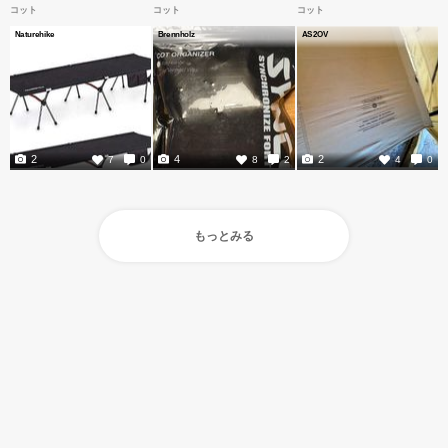
コット
コット
コット
Naturehike
Brennholz
AS2OV
2
4
2
7
0
8
2
4
0
もっとみる