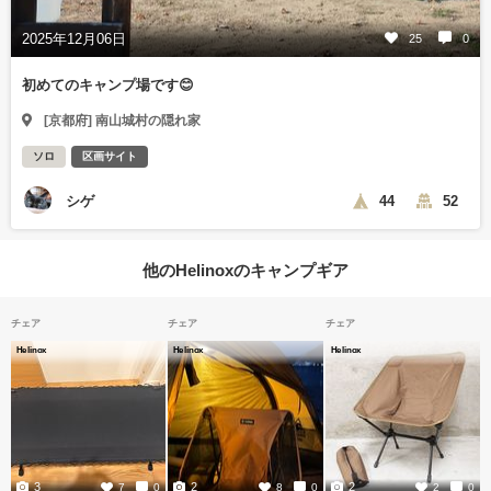
2025年12月06日
25
0
初めてのキャンプ場です😊
[京都府] 南山城村の隠れ家
ソロ
区画サイト
シゲ
44
52
他のHelinoxのキャンプギア
チェア
チェア
チェア
Helinox
Helinox
Helinox
3
2
2
7
0
8
0
2
0