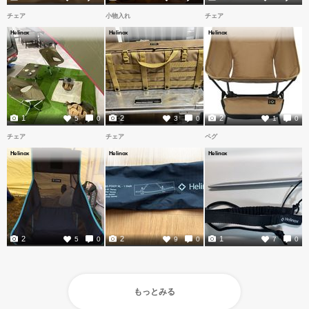
チェア
小物入れ
チェア
Helinox
Helinox
Helinox
1
2
2
5
0
3
0
1
0
チェア
チェア
ペグ
Helinox
Helinox
Helinox
2
2
1
5
0
9
0
7
0
もっとみる