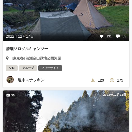
2022年12月17日
131
35
清瀬ソログルキャンツー
[東京都] 清瀬金山緑地公園河原
ソロ
グループ
フリーサイト
週末スナフキン
129
175
2022年12月24日
39