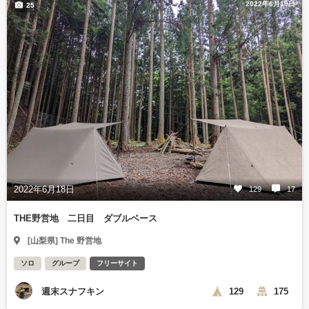
2022年6月19日
25
2022年6月18日
129
17
THE野営地 二日目 ダブルベース
[山梨県] The 野営地
ソロ
グループ
フリーサイト
週末スナフキン
129
175