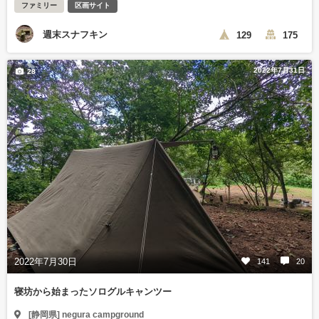
ファミリー
区画サイト
週末スナフキン
129
175
2022年7月31日
28
2022年7月30日
141
20
寝坊から始まったソログルキャンツー
[静岡県] negura campground