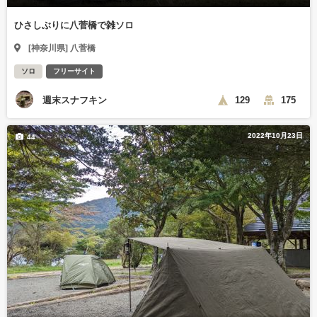
ひさしぶりに八菅橋で雑ソロ
[神奈川県] 八菅橋
ソロ
フリーサイト
週末スナフキン
129
175
2022年10月23日
44