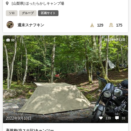
[山梨県] ほったらかしキャンプ場
ソロ
グループ
区画サイト
週末スナフキン
129
175
2022年9月11日
33
2022年9月10日
139
33
高規格(当スナ比)キャンツー