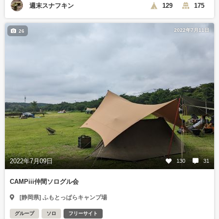
週末スナフキン
129
175
2022年7月11日
26
2022年7月09日
130
31
CAMPiii仲間ソログル会
[静岡県] ふもとっぱらキャンプ場
グループ
ソロ
フリーサイト