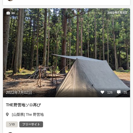
2022年7月3日
30
2022年7月02日
126
26
THE野営地ソロ再び
[山梨県] The 野営地
ソロ
フリーサイト