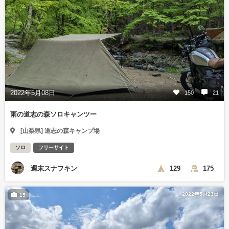
2022年5月08日
150
21
雨の道志の森ソロキャンツー
[山梨県] 道志の森キャンプ場
ソロ
フリーサイト
週末スナフキン
129
175
2022年5月23日
15