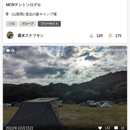
NEWテントソログル
[山梨県] 道志の森キャンプ場
ソロ
グループ
フリーサイト
週末スナフキン
129
175
2022年10月16日
25
2022年10月15日
143
18