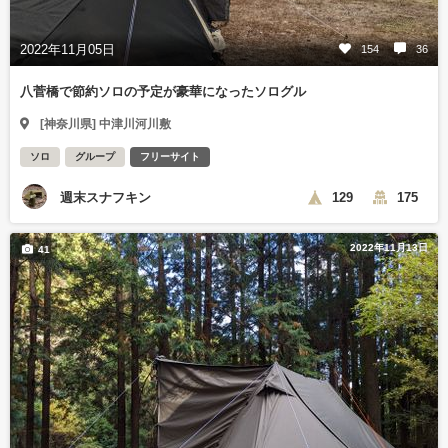
2022年11月05日
154
36
八菅橋で節約ソロの予定が豪華になったソログル
[神奈川県] 中津川河川敷
ソロ
グループ
フリーサイト
週末スナフキン
129
175
2022年11月13日
41