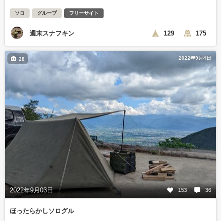
ソロ
グループ
フリーサイト
週末スナフキン
129
175
2022年9月4日
28
2022年9月03日
153
36
ほったらかしソログル