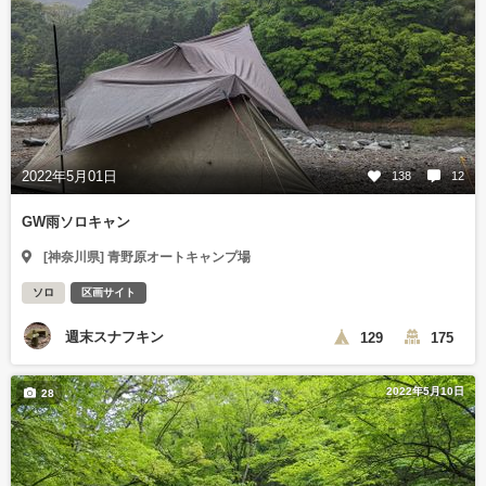
2022年5月01日
138
12
GW雨ソロキャン
[神奈川県] 青野原オートキャンプ場
ソロ
区画サイト
週末スナフキン
129
175
2022年5月10日
28