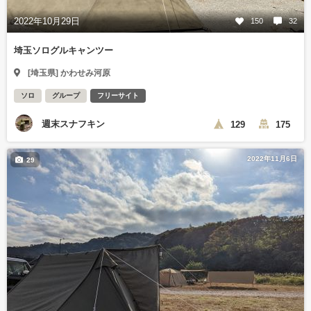
2022年10月29日
150
32
埼玉ソログルキャンツー
[埼玉県] かわせみ河原
ソロ
グループ
フリーサイト
週末スナフキン
129
175
2022年11月6日
29