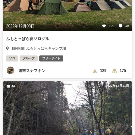
2022年12月03日
129
48
ふもとっぱら宴ソログル
[静岡県] ふもとっぱらキャンプ場
ソロ
グループ
フリーサイト
週末スナフキン
129
175
2022年12月11日
46