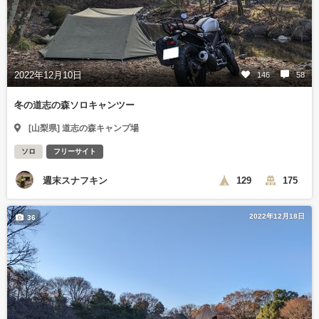
2022年12月10日
146
58
冬の道志の森ソロキャンツー
[山梨県] 道志の森キャンプ場
ソロ
フリーサイト
週末スナフキン
129
175
2022年12月18日
36