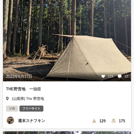
2022年6月17日
115
12
THE野営地 一泊目
[山梨県] The 野営地
ソロ
フリーサイト
週末スナフキン
129
175