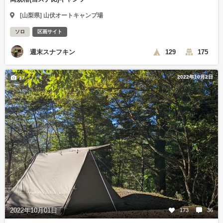
[山梨県] 山伏オートキャンプ場
ソロ
区画サイト
週末スナフキン
129
175
2022年10月2日
37
2022年10月01日
173
36