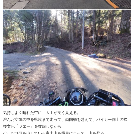
気持ちよく晴れた空に、大山が良く見える。
澄んだ空気の中を県境まで走って、両国橋を越えて、バイカー同士の挨
拶文化「ヤエー」を数回しながら、
少しだけ頭を出している富士山を横目に走って、山を登る。