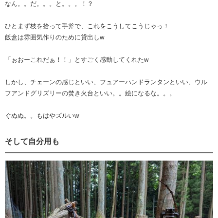
なん。。だ。。。と。。。！？
ひとまず枝を拾って手斧で、これをこうしてこうじゃっ！
飯盒は雰囲気作りのために貸出しw
「ぉおーこれだぁ！！」とすごく感動してくれたw
しかし、チェーンの感じといい、フュアーハンドランタンといい、ウル
フアンドグリズリーの焚き火台といい。。絵になるな。。。
ぐぬぬ。。もはやズルいw
そして自分用も