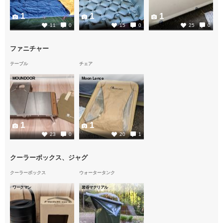
1
1
1
11
0
15
0
25
0
ファニチャー
テーブル
チェア
MOUNDOOR
Moon Lence
1
1
23
0
20
1
クーラーボックス、ジャグ
クーラーボックス
ウォータータンク
ワークマン
岩谷マテリアル