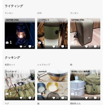
ライティング
ランタン
LED
ランタン
CAPTAIN STAG
ノーブランド
CAPTAIN STAG
1
1
1
44
4
21
0
20
0
クッキング
食器セット
シェラカップ
鍋
ハンドメイド
mont-bell
USSR(ソビエト連邦)製
1
1
1
42
0
41
0
40
0
マグ
鍋
調味料入れ