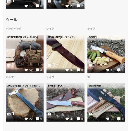
1
1
17
0
23
2
ツール
バックパック
ナイフ
ナイフ
SEIBERTRON（サイバトロン)
MORAKNIV(モーラナイフ)
OPINEL
2
1
1
52
4
37
0
15
0
ハンマー
ナイフ
斧
AND MYSELF(アンドマイセルフ)
SWISS+TECH
TANOSHIBI
1
1
1
22
0
31
0
39
0