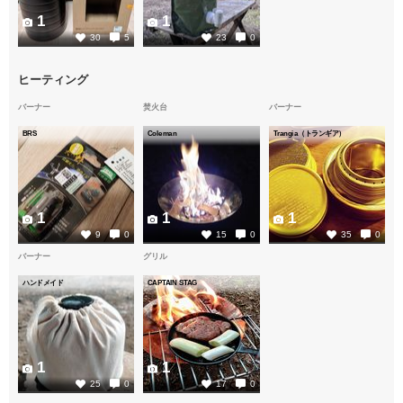
1
1
30
5
23
0
ヒーティング
バーナー
焚火台
バーナー
BRS
Coleman
Trangia（トランギア）
1
1
1
9
0
15
0
35
0
バーナー
グリル
ハンドメイド
CAPTAIN STAG
1
1
25
0
17
0