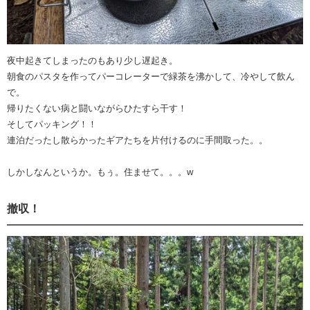
夜中起きてしまったのもあり少し遅起き。
朝食のパスタを作ってパーコレーターで緑茶を沸かして、冷やして飲ん
で。
帰りたくない病と闘いながらひたすら干す！
そしてパッキング！！
連泊だったし散らかったギアたちを片付けるのに手間取った。。
しかしなんというか。もぅ。住ませて。。。w
撤収！