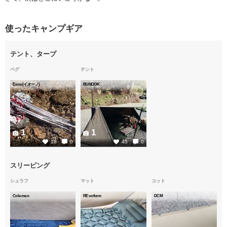
使ったキャンプギア
テント、タープ
ペグ
テント
Eono(イオーノ)
BUNDOK
1
1
16
0
45
0
スリーピング
シュラフ
マット
コット
Coleman
REvoform
DCM