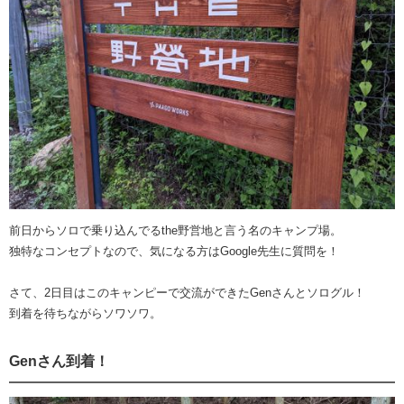
前日からソロで乗り込んでるthe野営地と言う名のキャンプ場。
独特なコンセプトなので、気になる方はGoogle先生に質問を！
さて、2日目はこのキャンピーで交流ができたGenさんとソログル！
到着を待ちながらソワソワ。
Genさん到着！