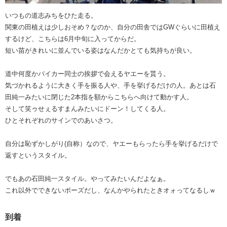
いつもの道志みちをひた走る。
関東の田植えは少しおそめ？なのか、自分の田舎ではGWぐらいに田植え
するけど、こちらは6月中旬に入ってからだ。
短い苗がきれいに並んでいる姿はなんだかとても気持ちが良い。
道中何度かバイカー同士の挨拶で会えるヤエーを貰う。
気づかれるように大きく手を振る人や、手を挙げるだけの人。あとは石
田純一みたいに閉じた2本指を額からこちらへ向けて動かす人。
そして笑ゥせぇるすまんみたいにドーン！してくる人。
ひとそれぞれのサインでのあいさつ。
自分は恥ずかしがり(自称）なので、ヤエーもらったら手を挙げるだけで
返すというスタイル。
でもあの石田純一スタイル。やってみたいんだよなぁ。
これ以外でできないポーズだし、なんかやられたときオォってなるしｗ
到着