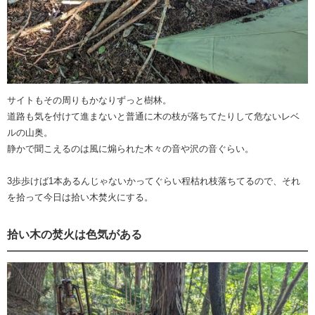
サイトもその周りもかなりずっと樹林。
道路も気を付けて進まないと普通に木の枝が落ちてたりして危ないレベ
ルの山奥。
静かで聞こえるのは風に煽られた木々の音や沢の音ぐらい。
3歩歩けば1本あるんじゃないかってぐらい程枯れ枝落ちてるので、それ
を拾って今日は拾い木焚火にする。
拾い木の焚火は色気がある