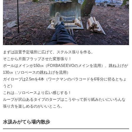
まずは設置予定場所に広げて、ステルス張りを作る。
そこから片面フラップさせた変形張り！
ポールはメインが150㎝（FOXBASEEVOのメインを流用）、跳ね上げが
130㎝（ソロベースの跳ね上げを流用）
ガイロープは2.5mを4本（ワークマンのパラコードを6等分に切るとちょ
うど）
これは...ソロベースより広い感じする！
ループが沢山あるタイプのタープはこうやって折り紙みたいにいろんな
張り方を楽しめるのがいいところ。
水汲みがてら場内散歩