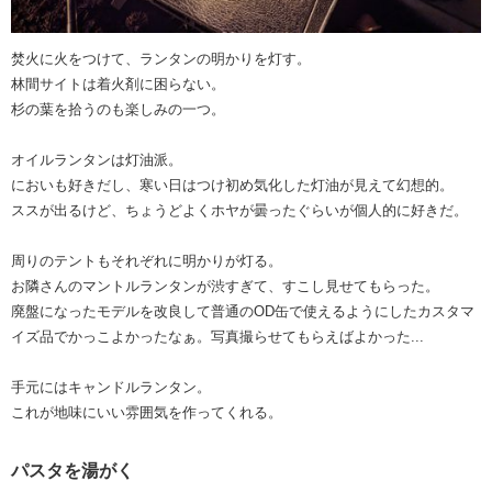
焚火に火をつけて、ランタンの明かりを灯す。
林間サイトは着火剤に困らない。
杉の葉を拾うのも楽しみの一つ。
オイルランタンは灯油派。
においも好きだし、寒い日はつけ初め気化した灯油が見えて幻想的。
ススが出るけど、ちょうどよくホヤが曇ったぐらいが個人的に好きだ。
周りのテントもそれぞれに明かりが灯る。
お隣さんのマントルランタンが渋すぎて、すこし見せてもらった。
廃盤になったモデルを改良して普通のOD缶で使えるようにしたカスタマ
イズ品でかっこよかったなぁ。写真撮らせてもらえばよかった...
手元にはキャンドルランタン。
これが地味にいい雰囲気を作ってくれる。
パスタを湯がく