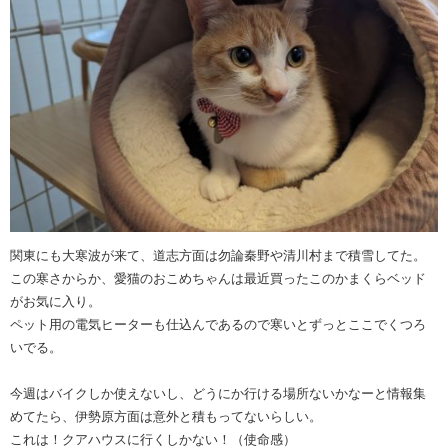
関東にも大寒波が来て、道志方面は勿論秦野や清川村まで積雪してた。
この寒さからか、愛猫のおこめちゃんは最近買ったこのかまくらベッド
がお気に入り。
ペット用の電気ヒーターも仕込んであるので寒いとずっとここでくつろ
いでる。
今週はバイクしか使えないし、どうにか行ける場所ないかなーと情報集
めてたら、伊勢原方面は意外と積もってないらしい。
これは！クアハウスに行くしかない！（使命感）