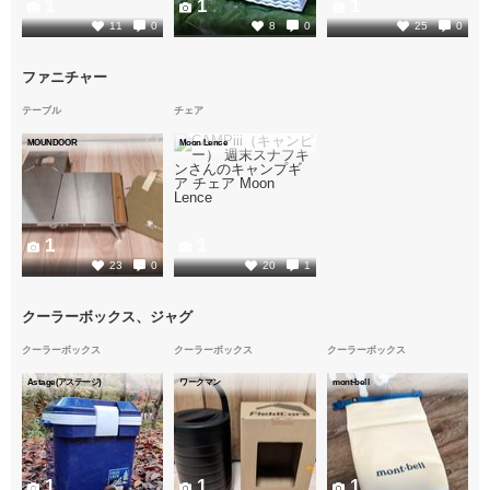
1
1
1
11
0
8
0
25
0
ファニチャー
テーブル
チェア
MOUNDOOR
Moon Lence
1
1
23
0
20
1
クーラーボックス、ジャグ
クーラーボックス
クーラーボックス
クーラーボックス
Astage(アステージ)
ワークマン
mont-bell
1
1
1