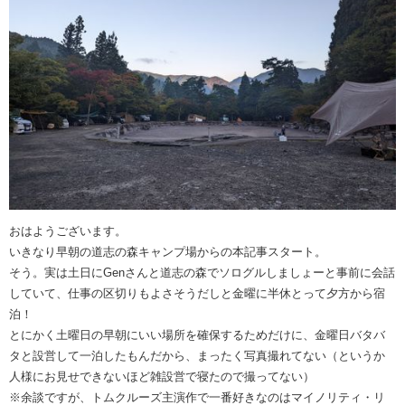
おはようございます。
いきなり早朝の道志の森キャンプ場からの本記事スタート。
そう。実は土日にGenさんと道志の森でソログルしましょーと事前に会話
していて、仕事の区切りもよさそうだしと金曜に半休とって夕方から宿
泊！
とにかく土曜日の早朝にいい場所を確保するためだけに、金曜日バタバ
タと設営して一泊したもんだから、まったく写真撮れてない（というか
人様にお見せできないほど雑設営で寝たので撮ってない）
※余談ですが、トムクルーズ主演作で一番好きなのはマイノリティ・リ