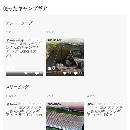
使ったキャンプギア
テント、タープ
ペグ
テント
Eono(イオーノ)
FUTURE FOX
1
8
16
0
51
12
スリーピング
シュラフ
マット
コット
Coleman
SOOMROOM
DCM