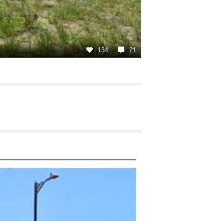
134
21