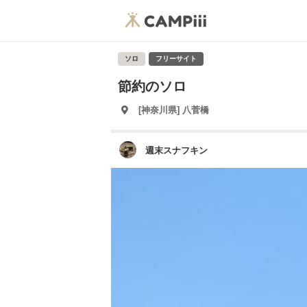
ソロ
フリーサイト
節約のソロ
[神奈川県] 八菅橋
週末スナフキン