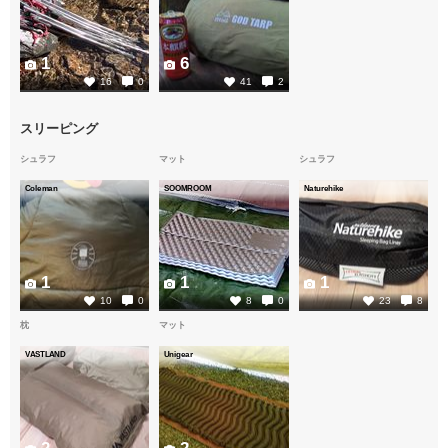
1
6
16
0
41
2
スリーピング
シュラフ
マット
シュラフ
Coleman
SOOMROOM
Naturehike
1
1
1
10
0
8
0
23
8
枕
マット
VASTLAND
Unigear