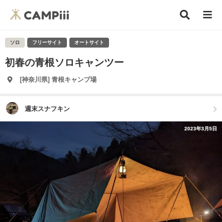
ソロ
フリーサイト
オートサイト
初春の青根ソロキャンツー
[神奈川県] 青根キャンプ場
週末スナフキン
2023年3月5日