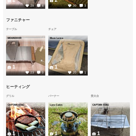
2
2
29
4
30
3
ファニチャー
テーブル
チェア
MOUNDOOR
Moon Lence
1
1
23
0
20
1
ヒーティング
グリル
バーナー
焚火台
CAPTAIN STAG
Lynx Cabin
CAPTAIN STAG
1
1
1