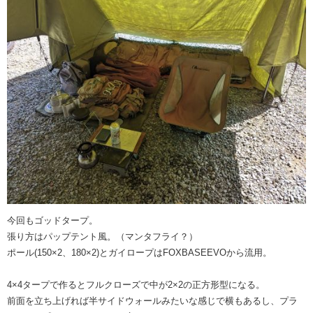
今回もゴッドタープ。
張り方はパップテント風。（マンタフライ？）
ポール(150×2、180×2)とガイロープはFOXBASEEVOから流用。
4×4タープで作るとフルクローズで中が2×2の正方形型になる。
前面を立ち上げれば半サイドウォールみたいな感じで横もあるし、プラ