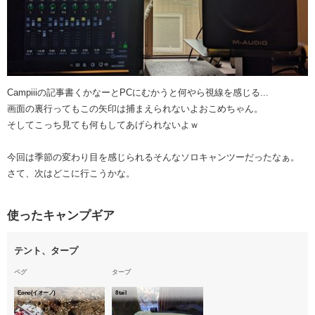
Campiiiの記事書くかなーとPCにむかうと何やら視線を感じる...
画面の裏行ってもこの矢印は捕まえられないよおこめちゃん。
そしてこっち見ても何もしてあげられないよｗ
今回は季節の変わり目を感じられるそんなソロキャンツーだったなぁ。
さて、次はどこに行こうかな。
使ったキャンプギア
テント、タープ
ペグ
タープ
Eono(イオーノ)
8tail