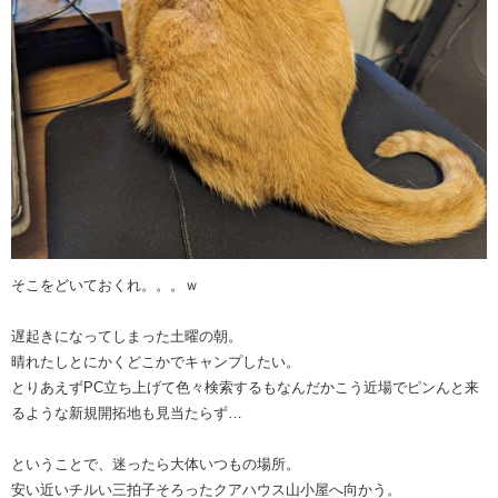
そこをどいておくれ。。。ｗ
遅起きになってしまった土曜の朝。
晴れたしとにかくどこかでキャンプしたい。
とりあえずPC立ち上げて色々検索するもなんだかこう近場でピンんと来
るような新規開拓地も見当たらず…
ということで、迷ったら大体いつもの場所。
安い近いチルい三拍子そろったクアハウス山小屋へ向かう。