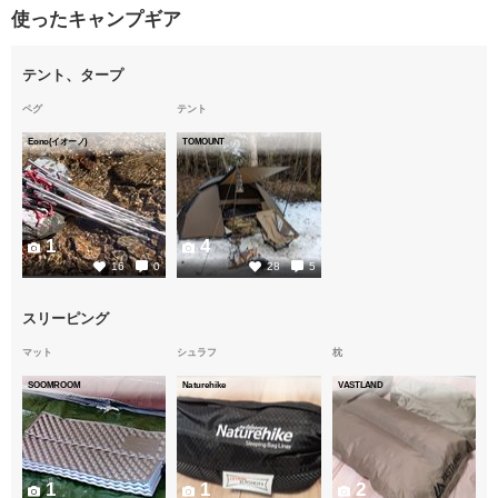
使ったキャンプギア
テント、タープ
ペグ
テント
Eono(イオーノ)
TOMOUNT
1
4
16
0
28
5
スリーピング
マット
シュラフ
枕
SOOMROOM
Naturehike
VASTLAND
1
1
2