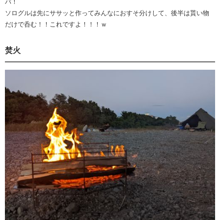
バ！
ソログルは先にササッと作ってみんなにおすそ分けして、後半は貰い物
だけで呑む！！これですよ！！！ｗ
焚火