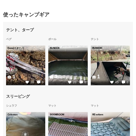
使ったキャンプギア
テント、タープ
ペグ
ポール
テント
Eono(イオーノ)
BUNDOK
BUNDOK
1
1
1
16
0
20
0
45
0
スリーピング
シュラフ
マット
マット
Coleman
SOOMROOM
REvoform