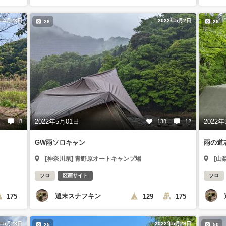
2年4月23日
2022年5月2日
26
28
2022年5月01日
2022年
4
8
138
12
GW雨ソロキャン
雨の道
[神奈川県] 青野原オートキャンプ場
[山
ソロ
区画サイト
ソロ
週末スナフキン
175
129
175
2年5月23日
2022年5月29日
25
50