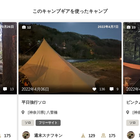
このキャンプギアを使ったキャンプ
2年3月26日
2022年4月7日
12
23
2022年4月06日
2022年
13
136
9
平日強行ソロ
ピンク
[神奈川県] 八菅橋
[神
ソロ
フリーサイト
ソロ
週末スナフキン
175
129
175