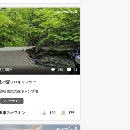
2022年5月10日
5月08日
150
21
志の森ソロキャンツー
梨県] 道志の森キャンプ場
フリーサイト
週末スナフキン
129
175
2022年5月30日