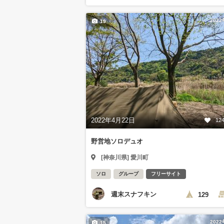
202
19
2022年4月22日
12
野営地ソロデュオ
[神奈川県] 愛川町
ソロ
グループ
フリーサイト
週末スナフキン
129
202
15