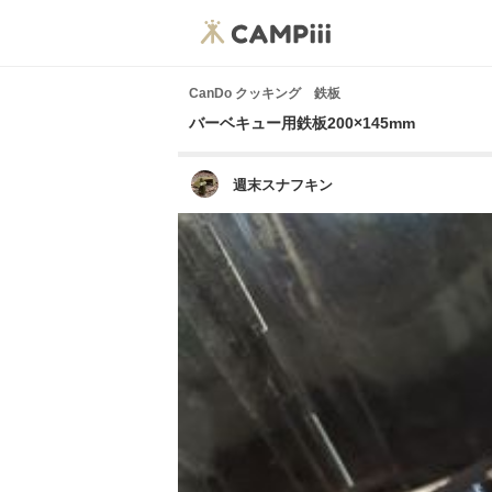
CanDo クッキング 鉄板
バーベキュー用鉄板200×145mm
週末スナフキン