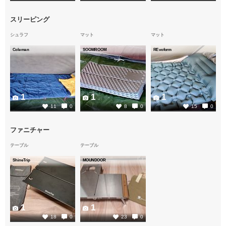
スリーピング
シュラフ
マット
マット
Coleman
SOOMROOM
REvoform
1
1
1
11
0
8
0
15
0
ファニチャー
テーブル
テーブル
ShineTrip
MOUNDOOR
1
1
18
0
23
0