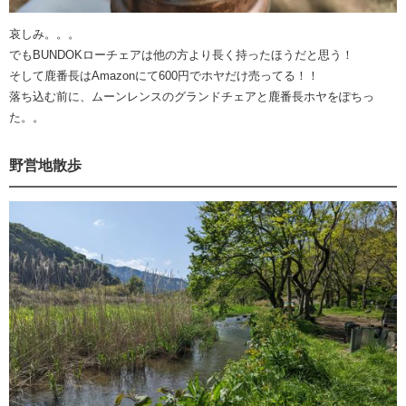
哀しみ。。。
でもBUNDOKローチェアは他の方より長く持ったほうだと思う！
そして鹿番長はAmazonにて600円でホヤだけ売ってる！！
落ち込む前に、ムーンレンスのグランドチェアと鹿番長ホヤをぽちっ
た。。
野営地散歩