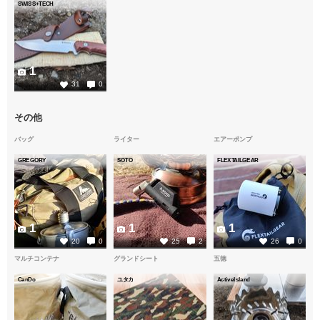
SWISS+TECH
1
31
0
その他
バッグ
ライター
エアーポンプ
GREGORY
SOTO
FLEXTAILGEAR
1
1
1
20
0
25
2
26
0
マルチコンテナ
グランドシート
五徳
CanDo
ユタカ
ActiveIsland