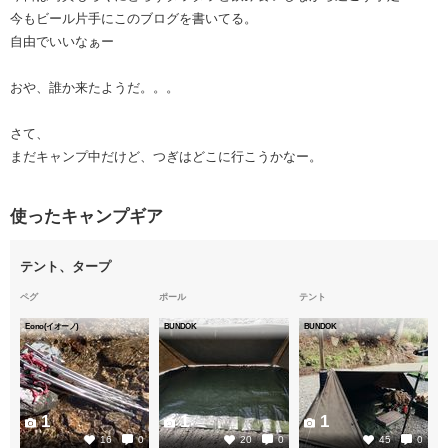
今もビール片手にこのブログを書いてる。
自由でいいなぁー
おや、誰か来たようだ。。。
さて、
まだキャンプ中だけど、つぎはどこに行こうかなー。
使ったキャンプギア
テント、タープ
ペグ
ポール
テント
Eono(イオーノ)
BUNDOK
BUNDOK
1
1
1
16
0
20
0
45
0