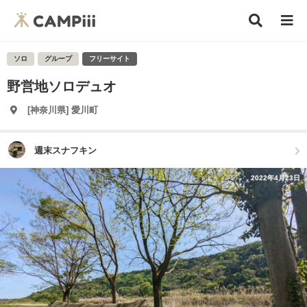
ソロ
グループ
フリーサイト
野営地ソロデュオ
[神奈川県] 愛川町
週末スナフキン
2022年4月23日