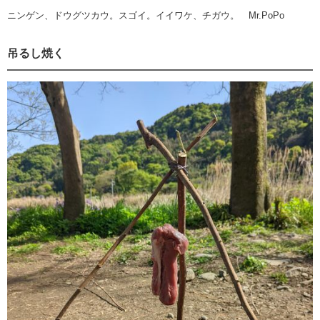
ニンゲン、ドウグツカウ。スゴイ。イイワケ、チガウ。 Mr.PoPo
吊るし焼く