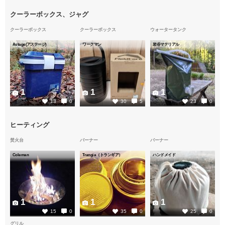
クーラーボックス、ジャグ
クーラーボックス
クーラーボックス
ウォータータンク
Astage(アステージ)
ワークマン
岩谷マテリアル
1
1
1
13
0
30
5
23
0
ヒーティング
焚火台
バーナー
バーナー
Coleman
Trangia（トランギア）
ハンドメイド
1
1
1
15
0
35
0
25
0
グリル