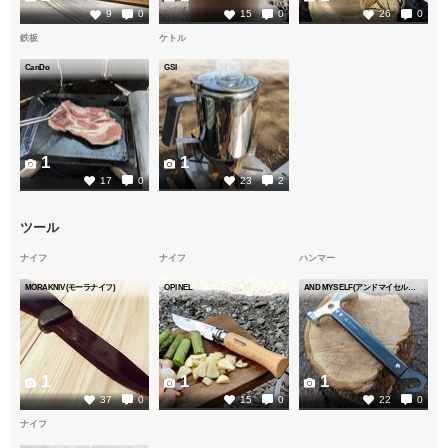
9
0
15
0
26
0
鉄板
ケトル
CanDo
GSI
1
1
17
0
23
2
ツール
ナイフ
ナイフ
ハンマー
MORAKNIV(モーラナイフ)
OPINEL
AND MYSELF(アンドマイセルフ)
1
1
1
37
0
15
0
22
0
ナイフ