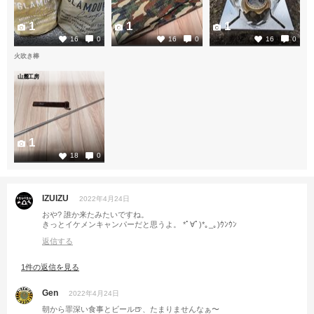
1
1
1
16
0
16
0
16
0
火吹き棒
山麓工房
1
18
0
IZUIZU
2022年4月24日
おや? 誰か来たみたいですね。
きっとイケメンキャンパーだと思うよ。 *ﾟ∀ﾟ)*｡_｡)ｳﾝｳﾝ
返信する
1件の返信を見る
Gen
2022年4月24日
朝から罪深い食事とビール🍺、たまりませんなぁ〜