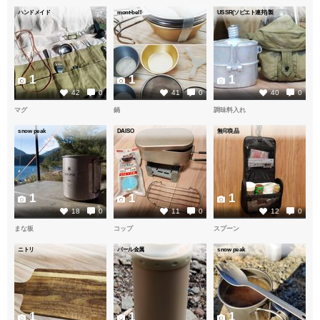
ハンドメイド
mont-bell
USSR(ソビエト連邦)製
1
1
1
42
0
41
0
40
0
マグ
鍋
調味料入れ
snow peak
DAISO
無印良品
1
1
1
18
0
11
0
12
0
まな板
コップ
スプーン
ニトリ
パール金属
snow peak
1
1
1