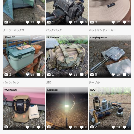
6
1
3
13
0
15
0
12
0
クーラーボックス
バックパック
ホットサンドメーカー
STANLEY
Seibertron
camping moon
2
1
5
15
0
13
0
15
0
バックパック
LED
テーブル
WORKMAN
Ledlenser
DOD
2
1
2
23
2
19
0
23
2