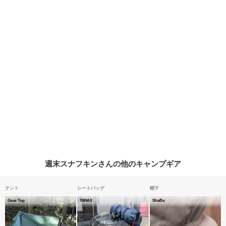
週末スナフキンさんの他のキャンプギア
テント
シートバッグ
帽子
Geer Top
TANAX
ShaBo