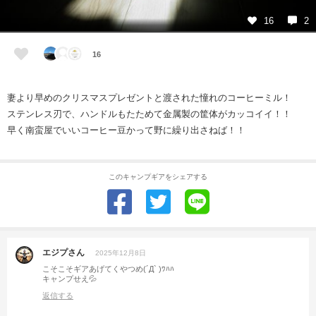
16
2
16
妻より早めのクリスマスプレゼントと渡された憧れのコーヒーミル！
ステンレス刃で、ハンドルもたためて金属製の筐体がカッコイイ！！
早く南蛮屋でいいコーヒー豆かって野に繰り出さねば！！
このキャンプギアをシェアする
エジプさん
2025年12月8日
こそこそギアあげてくやつめ(´Д` )ﾜﾊﾊ
キャンプせえ💦
返信する