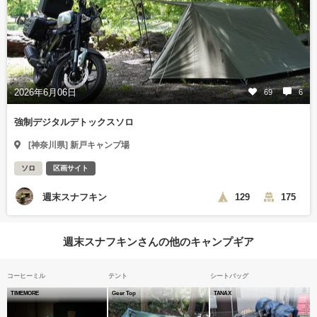
2026年6月06日
69
6
強制デジタルデトックスソロ
[神奈川県] 新戸キャンプ場
ソロ
区画サイト
週末スナフキン
129
175
週末スナフキンさんの他のキャンプギア
コーヒーミル
テント
シートバッグ
TIMEMORE
Geer Top
TANAX