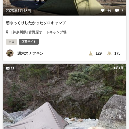
2026年1月18日
64
7
朝ゆっくりしたかったソロキャンプ
[神奈川県] 青野原オートキャンプ場
ソロ
区画サイト
週末スナフキン
129
175
5月4日
22