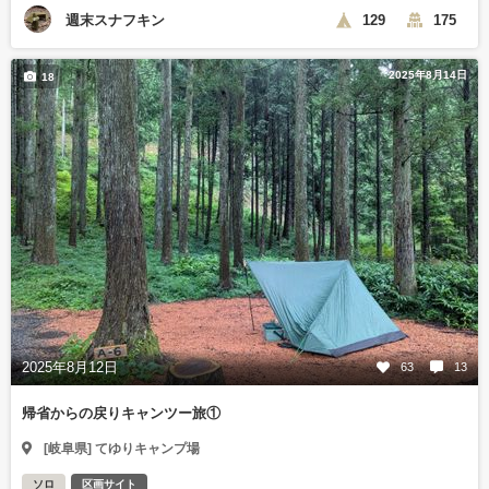
週末スナフキン
129
175
2025年8月14日
18
2025年8月12日
63
13
帰省からの戻りキャンツー旅①
[岐阜県] てゆりキャンプ場
ソロ
区画サイト