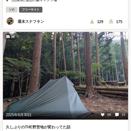
[山梨県] 道志の森キャンプ場
ソロ
フリーサイト
週末スナフキン
129
175
2025年8月31日
38
2025年8月30日
69
15
久しぶりのTHE野営地が変わってた話