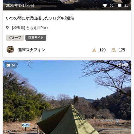
2025年12月29日
60
21
いつの間にか沢山揃ったソログル2連泊
[埼玉県] ともえ川Park
グループ
区画サイト
週末スナフキン
129
175
1月19日
24