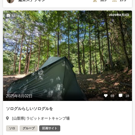
2025年8月3日
32
2025年8月02日
69
18
ソログルらしいソログルを
[山梨県] ラビットオートキャンプ場
ソロ
グループ
区画サイト