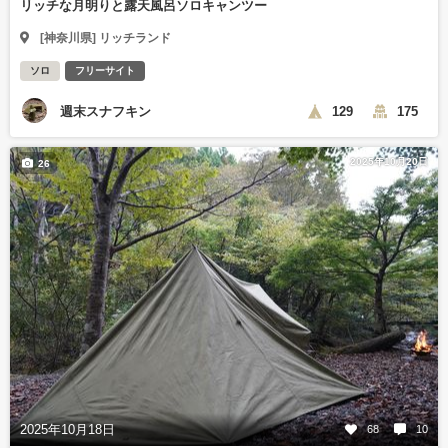
リッチな月明りと露天風呂ソロキャンツー
[神奈川県] リッチランド
ソロ
フリーサイト
週末スナフキン
129
175
2025年10月20日
26
2025年10月18日
68
10