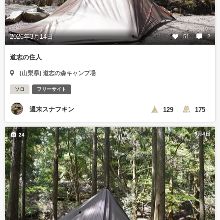
2026年3月14日
51
2
道志の住人
[山梨県] 道志の森キャンプ場
ソロ
フリーサイト
週末スナフキン
129
175
5月4日
24