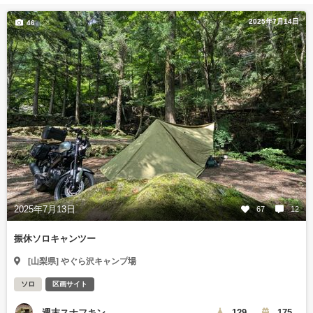
2025年7月14日
46
2025年7月13日
67
12
振休ソロキャンツー
[山梨県] やぐら沢キャンプ場
ソロ
区画サイト
週末スナフキン
129
175