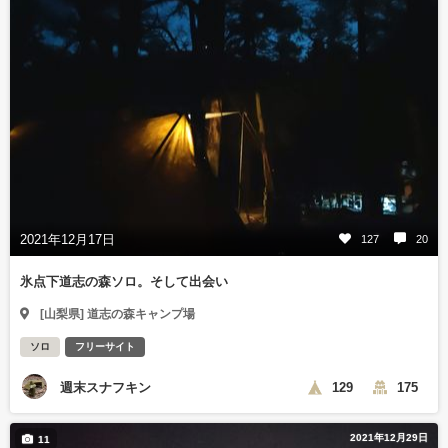
2021年12月17日
127
20
氷点下道志の森ソロ。そして出会い
[山梨県] 道志の森キャンプ場
ソロ
フリーサイト
週末スナフキン
129
175
2021年12月29日
11