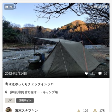
2022年1月16日
20
2022年1月14日
131
10
寄り道ゆっくりチェックインソロ
[神奈川県] 青野原オートキャンプ場
ソロ
区画サイト
週末スナフキン
129
175