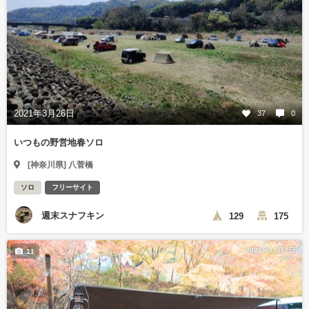
2021年3月26日
37
0
いつもの野営地春ソロ
[神奈川県] 八菅橋
ソロ
フリーサイト
週末スナフキン
129
175
2021年11月7日
11