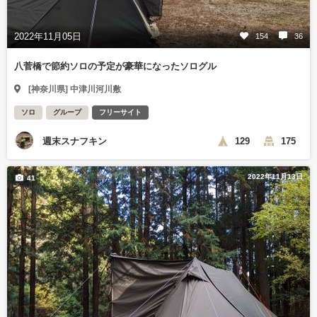
2022年11月05日
154
36
八菅橋で節約ソロの予定が豪華になったソログル
[神奈川県] 中津川河川敷
ソロ
グループ
フリーサイト
週末スナフキン
129
175
2022年11月13日
41