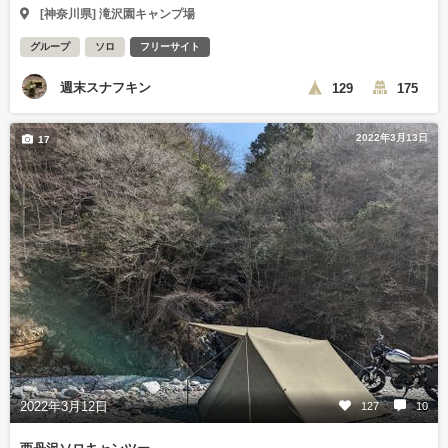
[神奈川県] 滝沢園キャンプ場
グループ
ソロ
フリーサイト
週末スナフキン
129
175
2022年3月13日
17
2022年3月12日
127
10