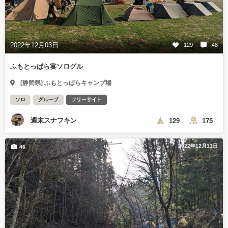
2022年12月03日
129
48
ふもとっぱら宴ソログル
[静岡県] ふもとっぱらキャンプ場
ソロ
グループ
フリーサイト
週末スナフキン
129
175
2022年12月11日
46