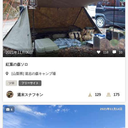
2021年11月06日
118
10
紅葉の森ソロ
[山梨県] 道志の森キャンプ場
ソロ
フリーサイト
週末スナフキン
129
175
2021年11月14日
6