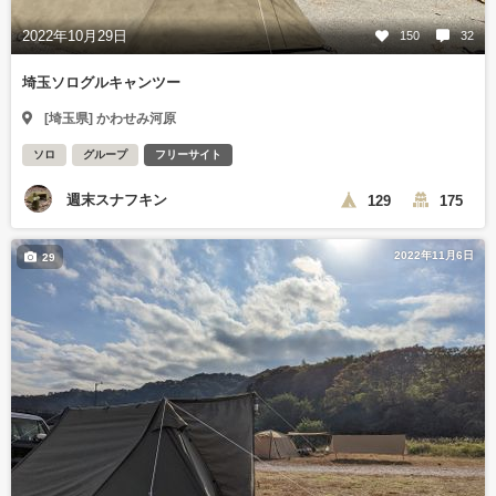
2022年10月29日
150
32
埼玉ソログルキャンツー
[埼玉県] かわせみ河原
ソロ
グループ
フリーサイト
週末スナフキン
129
175
2022年11月6日
29