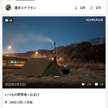
週末スナフキン
129
175
2022年2月13日
19
2022年2月12日
137
16
いつもの野営地＋おまけ
[神奈川県] 八菅橋