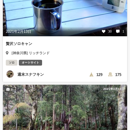
2021年2月13日
30
1
贅沢ソロキャン
[神奈川県] リッチランド
ソロ
オートサイト
週末スナフキン
129
175
2021年3月13日
7