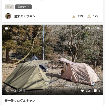
ソロ
区画サイト
週末スナフキン
129
175
2022年3月8日
22
2022年3月05日
118
8
春一番ソログルキャン