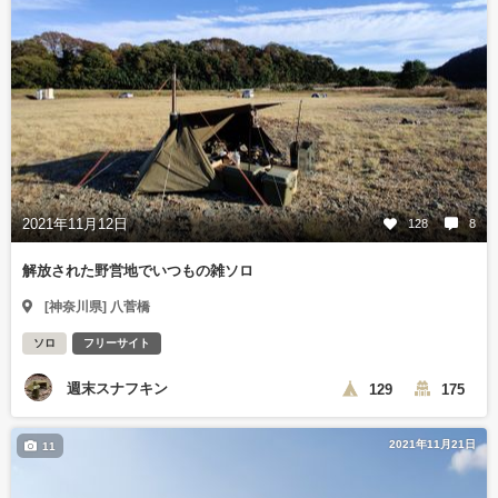
2021年11月12日
128
8
解放された野営地でいつもの雑ソロ
[神奈川県] 八菅橋
ソロ
フリーサイト
週末スナフキン
129
175
2021年11月21日
11