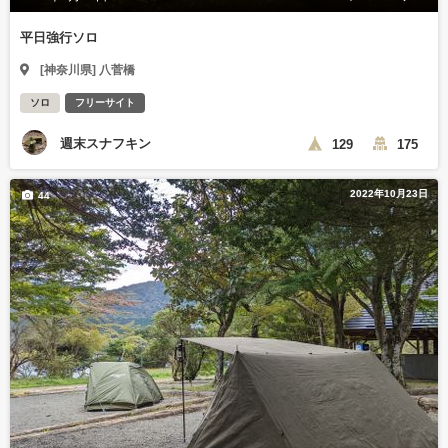
平日強行ソロ
[神奈川県] 八菅橋
ソロ
フリーサイト
週末スナフキン
129
175
2022年10月23日
44