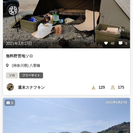
2021年3月17日
48
0
無料野営地ソロ
[神奈川県] 八菅橋
ソロ
フリーサイト
週末スナフキン
129
175
2021年3月27日
5