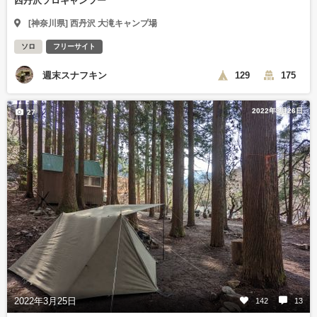
西丹沢ソロキャンツー
[神奈川県] 西丹沢 大滝キャンプ場
ソロ
フリーサイト
週末スナフキン
129
175
2022年3月26日
27
2022年3月25日
142
13