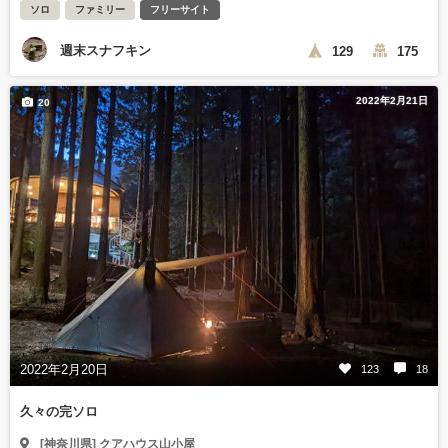
ソロ
ファミリー
フリーサイト
週末スナフキン
129
175
2022年2月21日
20
2022年2月20日
123
18
久々の完ソロ
[神奈川県] クアハウス山小屋