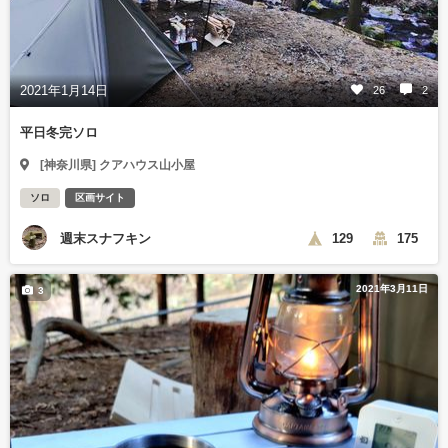
2021年1月14日
26
2
平日冬完ソロ
[神奈川県] クアハウス山小屋
ソロ
区画サイト
週末スナフキン
129
175
2021年3月11日
3