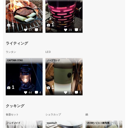
1
1
17
0
29
0
ライティング
ランタン
LED
CAPTAIN STAG
ノーブランド
1
1
44
4
21
0
クッキング
食器セット
シェラカップ
鍋
ハンドメイド
mont-bell
USSR(ソビエト連邦)製