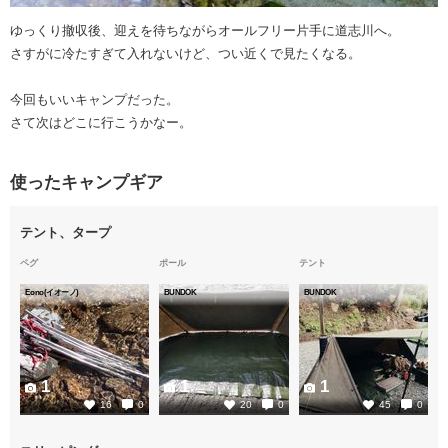
ゆっくり撤収後、迎えを待ちながらオールフリー片手に道志川へ。
さすがに冷たすぎて入れないけど、つい近くで見たくなる。
今回もいいキャンプだった。
さて次はどこに行こうかなー。
使ったキャンプギア
テント、タープ
ペグ
ポール
テント
Eono(イオーノ)
BUNDOK
BUNDOK
1
1
1
16
0
20
0
45
0