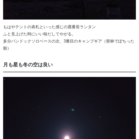
もはやテントの表札といった感じの鹿番長ランタン
ふと見上げた時にいい味だしてやがる。
多分バンドックソロベースの次、3番目のキャンプギア（密林でぽちった
順）
月も星も冬の空は良い