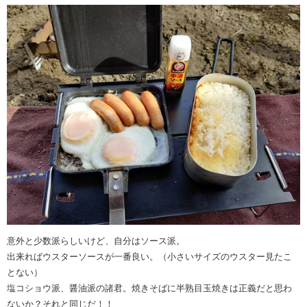
意外と少数派らしいけど、自分はソース派。
出来ればウスターソースが一番良い。（小さいサイズのウスター見たこ
とない）
塩コショウ派、醤油派の諸君。焼きそばに半熟目玉焼きは正義だと思わ
ないか？それと同じだ！！