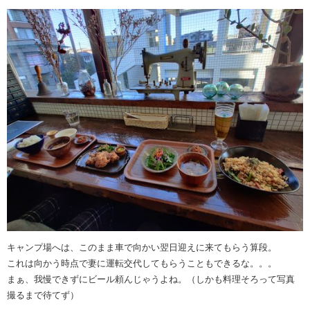
キャンプ場へは、このまま車で向かい翌日迎えに来てもらう算段。
これは向かう時点で妻に運転交代してもらうこともできるな。。。
まぁ、我慢できずにビール頼んじゃうよね。（しかも料理そろって写真
撮るまで待てず）