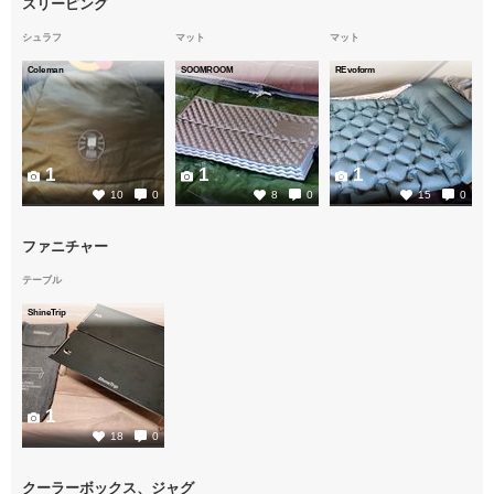
スリーピング
シュラフ
マット
マット
Coleman
SOOMROOM
REvoform
1
1
1
10
0
8
0
15
0
ファニチャー
テーブル
ShineTrip
1
18
0
クーラーボックス、ジャグ