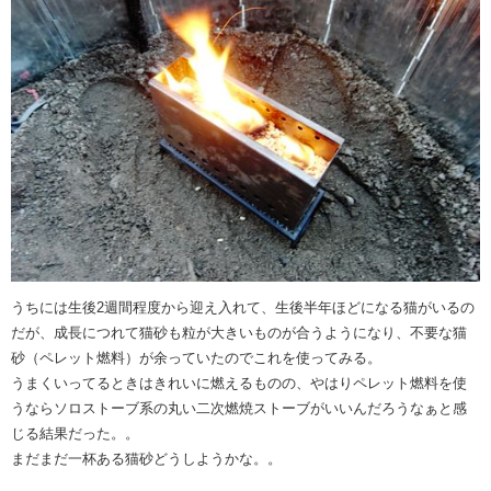
うちには生後2週間程度から迎え入れて、生後半年ほどになる猫がいるの
だが、成長につれて猫砂も粒が大きいものが合うようになり、不要な猫
砂（ペレット燃料）が余っていたのでこれを使ってみる。
うまくいってるときはきれいに燃えるものの、やはりペレット燃料を使
うならソロストーブ系の丸い二次燃焼ストーブがいいんだろうなぁと感
じる結果だった。。
まだまだ一杯ある猫砂どうしようかな。。