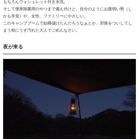
もちろんウォシュレット付き水洗。
そして便座除菌用のやつまで備え付けと、自分のようにお腹弱い勢（し
かも辛党）や、女性、ファミリーにやさしい。
このキャンプブームで結構儲けたんだろうなぁとか、邪推をついしてし
まう程にうす汚れた大人でごめんなさい。
夜が来る