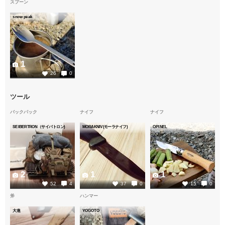
スプーン
snow peak
1
26
0
ツール
バックパック
ナイフ
ナイフ
SEIBERTRON（サイバトロン)
MORAKNIV(モーラナイフ)
OPINEL
2
1
1
52
4
37
0
15
0
斧
ハンマー
大進
YOGOTO