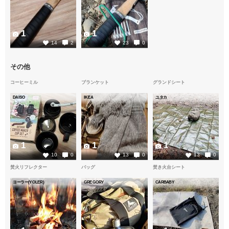
1
1
14
2
23
0
その他
コーヒーミル
ブランケット
グランドシート
DAISO
IKEA
ユタカ
1
1
1
10
0
13
0
13
0
焚火リフレクター
バッグ
焚き火台シート
ヨーラー(YOLER)
GREGORY
CARBABY