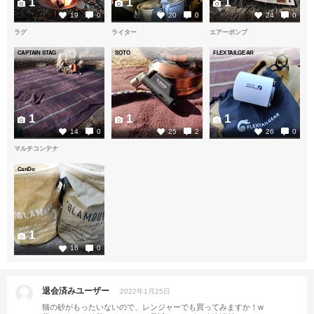
1
1
1
19
0
20
0
24
0
ラグ
ライター
エアーポンプ
CAPTAIN STAG
SOTO
FLEXTAILGEAR
1
1
1
14
0
25
2
26
0
マルチコンテナ
CanDo
1
16
0
退会済みユーザー
2022年1月25日
猫の砂がもったいないので、レンジャーでも買ってみますか！w