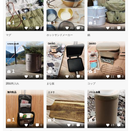
1
1
1
42
0
41
0
40
0
マグ
ホットサンドメーカー
鍋
snow peak
DAISO
DAISO
1
1
1
18
0
15
0
11
0
調味料入れ
まな板
コップ
無印良品
ニトリ
パール金属
1
1
1
12
0
9
0
15
0