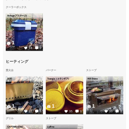
クーラーボックス
Astage(アステージ)
1
13
0
ヒーティング
焚火台
バーナー
ストーブ
DOD
Trangia（トランギア）
Hill Stone
1
1
1
22
0
35
0
33
3
グリル
ストーブ
CAPTAIN STAG
caffmo