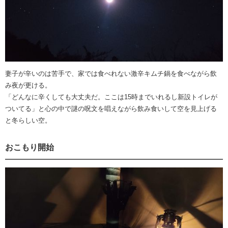
妻子が辛いのは苦手で、家では食べれない激辛キムチ鍋を食べながら飲
み夜が更ける。
「どんなに辛くしても大丈夫だ。ここは15時までいれるし新設トイレが
ついてる」と心の中で謎の呪文を唱えながら飲み食いして空を見上げる
と冬らしい空。
おこもり開始