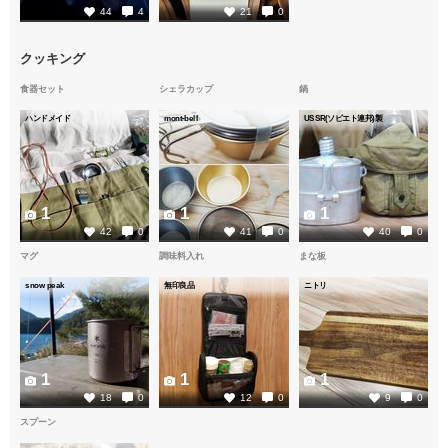
44
4
21
0
クッキング
食器セット
シェラカップ
鍋
ハンドメイド
mont-bell
USSR(ソビエト連邦)製
1
1
1
42
0
41
0
40
0
マグ
調味料入れ
まな板
snow peak
無印良品
ニトリ
1
1
1
18
0
12
0
9
0
スプーン