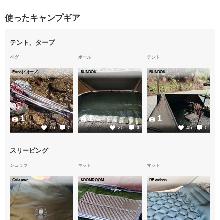
使ったキャンプギア
テント、タープ
ペグ
ポール
テント
Eono(イオーノ)
BUNDOK
BUNDOK
1
1
1
16
0
20
0
45
0
スリーピング
シュラフ
マット
マット
Coleman
SOOMROOM
REvoform