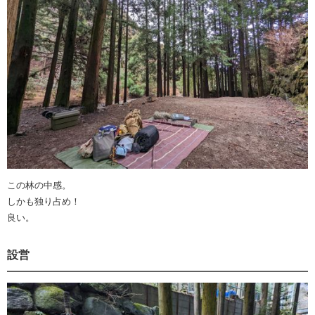
この林の中感。
しかも独り占め！
良い。
設営