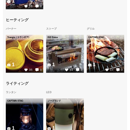
1
13
0
ヒーティング
バーナー
ストーブ
グリル
Trangia（トランギア）
Hill Stone
CAPTAIN STAG
1
1
1
35
0
33
3
17
0
ライティング
ランタン
LED
CAPTAIN STAG
ノーブランド
1
1