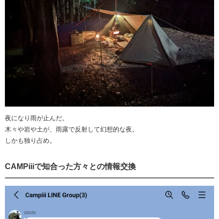
夜になり雨が止んだ。
木々や岩や土が、雨露で反射して幻想的な夜。
しかも独り占め。
CAMPiiiで知合った方々との情報交換