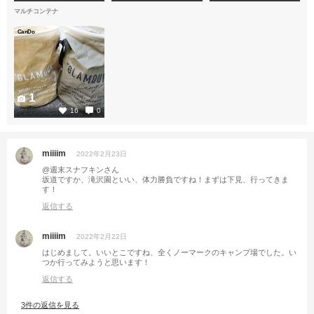
マルチコンテナ
CanDo
1
16
0
miiiim
2022年2月23日
@週末スナフキンさん
坂道ですか、滝沢園といい、体力勝負ですね！まずは下見、行ってきま
す！
返信する
miiiim
2022年2月22日
はじめまして。いいとこですね、全くノーマークのキャンプ場でした。い
つか行ってみようと思います！
返信する
3件の返信を見る