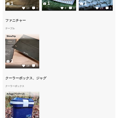
1
1
1
10
0
8
0
15
0
ファニチャー
テーブル
ShineTrip
1
18
0
クーラーボックス、ジャグ
クーラーボックス
Astage(アステージ)