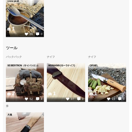
snow peak
1
26
0
ツール
バックパック
ナイフ
ナイフ
SEIBERTRON（サイバトロン)
MORAKNIV(モーラナイフ)
OPINEL
2
1
1
52
4
37
0
15
0
斧
大進