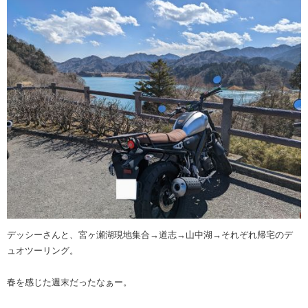
デッシーさんと、宮ヶ瀬湖現地集合→道志→山中湖→それぞれ帰宅のデ
ュオツーリング。
春を感じた週末だったなぁー。