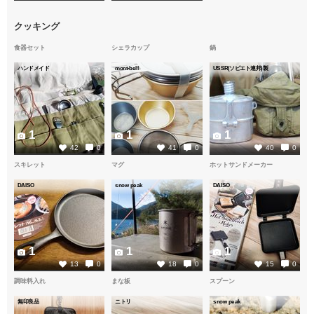
クッキング
食器セット
シェラカップ
鍋
ハンドメイド
mont-bell
USSR(ソビエト連邦)製
1
1
1
42
0
41
0
40
0
スキレット
マグ
ホットサンドメーカー
DAISO
snow peak
DAISO
1
1
1
13
0
18
0
15
0
調味料入れ
まな板
スプーン
無印良品
ニトリ
snow peak