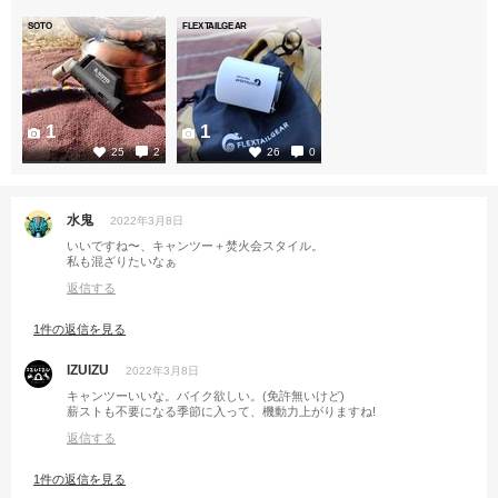
SOTO
FLEXTAILGEAR
1
1
25
2
26
0
水鬼
2022年3月8日
いいですね〜、キャンツー＋焚火会スタイル。
私も混ざりたいなぁ
返信する
1件の返信を見る
IZUIZU
2022年3月8日
キャンツーいいな。バイク欲しい。(免許無いけど)
薪ストも不要になる季節に入って、機動力上がりますね!
返信する
1件の返信を見る