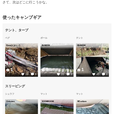
さて、次はどこに行こうかな。
使ったキャンプギア
テント、タープ
ペグ
ポール
テント
Eono(イオーノ)
BUNDOK
BUNDOK
1
1
1
16
0
20
0
45
0
スリーピング
シュラフ
マット
マット
Coleman
SOOMROOM
REvoform