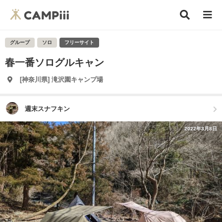
グループ
ソロ
フリーサイト
春一番ソログルキャン
[神奈川県] 滝沢園キャンプ場
週末スナフキン
2022年3月8日