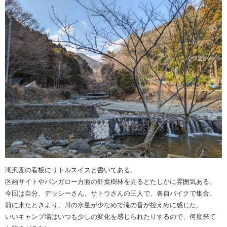
滝沢園の看板にリトルスイスと書いてある。
区画サイトやバンガロー方面の針葉樹林を見るとたしかに雰囲気ある。
今回は自分、デッシーさん、サトウさんの三人で、各自バイクで集合。
前に来たときより、川の水量が少なめで滝の音が控えめに感じた。
いいキャンプ場はいつも少しの変化を感じられたりするので、何度来て