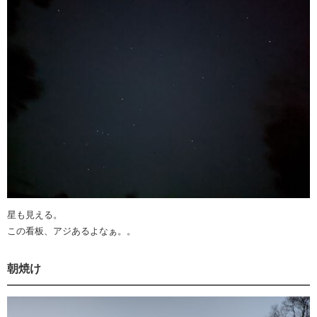
星も見える。
この看板、アジあるよなぁ。。
朝焼け