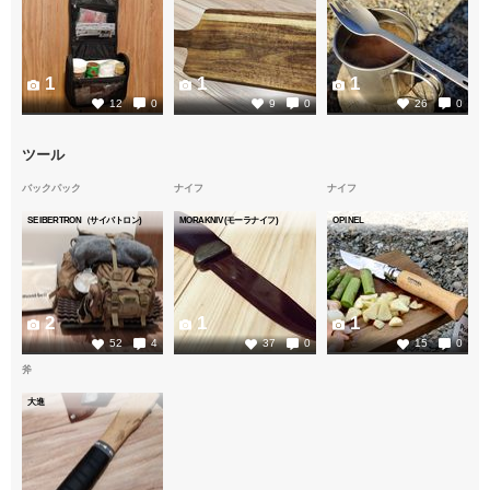
1
1
1
12
0
9
0
26
0
ツール
バックパック
ナイフ
ナイフ
SEIBERTRON（サイバトロン)
MORAKNIV(モーラナイフ)
OPINEL
2
1
1
52
4
37
0
15
0
斧
大進