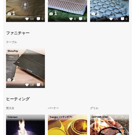
1
1
1
10
0
8
0
15
0
ファニチャー
テーブル
ShineTrip
1
18
0
ヒーティング
焚火台
バーナー
グリル
Coleman
Trangia（トランギア）
CAPTAIN STAG