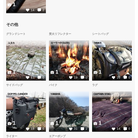
1
14
2
その他
グランドシート
焚火リフレクター
シートバッグ
ユタカ
ヨーラー(YOLER)
TANAX
1
1
1
13
0
19
0
20
0
サイドバッグ
バイク
ラグ
DOPPELGANGER
YAMAHA
CAPTAIN STAG
1
1
1
18
0
31
2
14
0
ライター
エアーポンプ