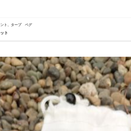
） テント、タープ ペグ
セット