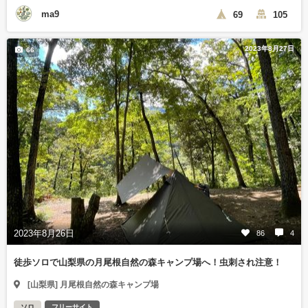
ma9
69
105
2023年8月27日
66
2023年8月26日
86
4
徒歩ソロで山梨県の月尾根自然の森キャンプ場へ！虫刺され注意！
[山梨県] 月尾根自然の森キャンプ場
ソロ
フリーサイト