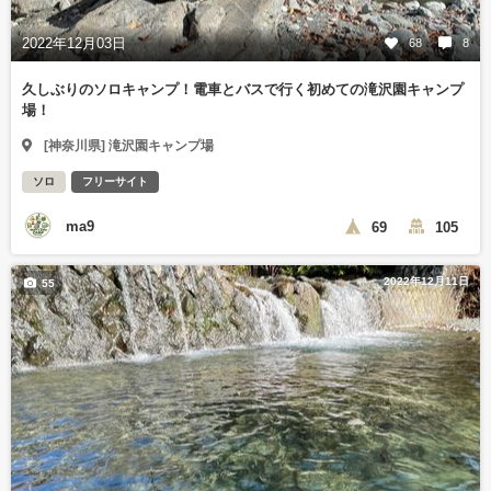
2022年12月03日
68
8
久しぶりのソロキャンプ！電車とバスで行く初めての滝沢園キャンプ
場！
[神奈川県] 滝沢園キャンプ場
ソロ
フリーサイト
ma9
69
105
2022年12月11日
55