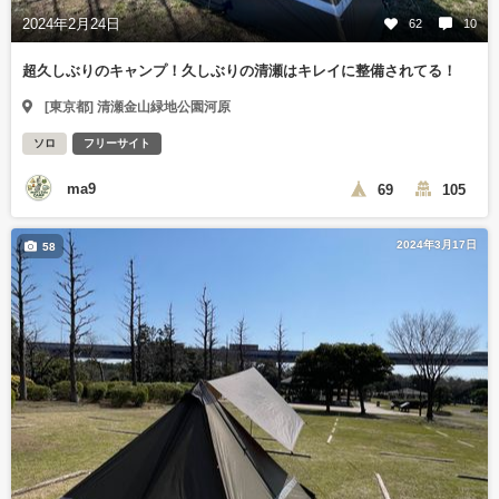
2024年2月24日
62
10
超久しぶりのキャンプ！久しぶりの清瀬はキレイに整備されてる！
[東京都] 清瀬金山緑地公園河原
ソロ
フリーサイト
ma9
69
105
2024年3月17日
58