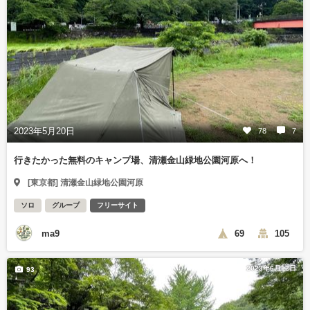
2023年5月20日
78
7
行きたかった無料のキャンプ場、清瀬金山緑地公園河原へ！
[東京都] 清瀬金山緑地公園河原
ソロ
グループ
フリーサイト
ma9
69
105
2023年6月12日
93