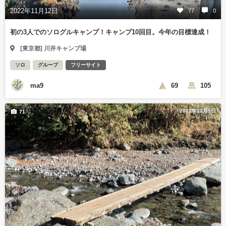
2022年11月12日
77
0
初の3人でのソログルキャンプ！キャンプ10回目。今年の目標達成！
[東京都] 川井キャンプ場
ソロ
グループ
フリーサイト
ma9
69
105
2022年12月5日
71