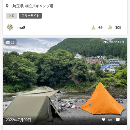
[埼玉県] 橋立川キャンプ場
ソロ
フリーサイト
ma9
69
105
2022年7月10日
12
2022年7月09日
59
6