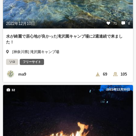
2022年12月10日
71
8
水が綺麗で居心地が良かった滝沢園キャンプ場に2週連続で来まし
た！
[神奈川県] 滝沢園キャンプ場
ソロ
フリーサイト
ma9
69
105
2022年12月30日
32