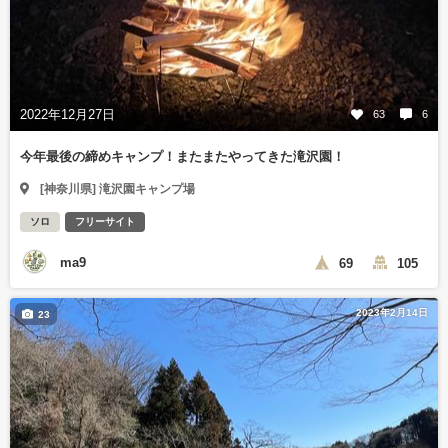
2022年12月27日
63
6
今年最後の締めキャンプ！またまたやってきた滝沢園！
[神奈川県] 滝沢園キャンプ場
ソロ
フリーサイト
ma9
69
105
2023年2月14日
23