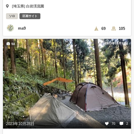
[埼玉県] 白岩渓流園
ソロ
区画サイト
ma9
69
105
2023年10月31日
54
2023年10月28日
70
2