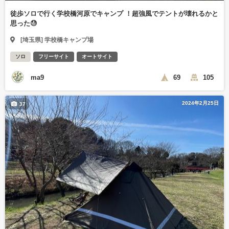
徒歩ソロで行く学校橋河原でキャンプ ！超強風でテントが壊れるかと
思った😓
[埼玉県] 学校橋キャンプ場
ソロ
フリーサイト
オートサイト
ma9
69
105
2024年2月25日
37