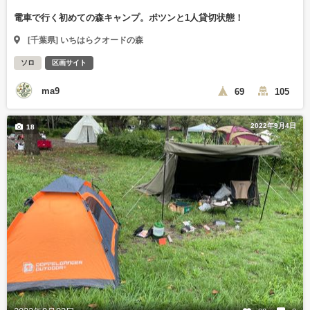
電車で行く初めての森キャンプ。ポツンと1人貸切状態！
[千葉県] いちはらクオードの森
ソロ
区画サイト
ma9
69
105
2022年9月4日
18