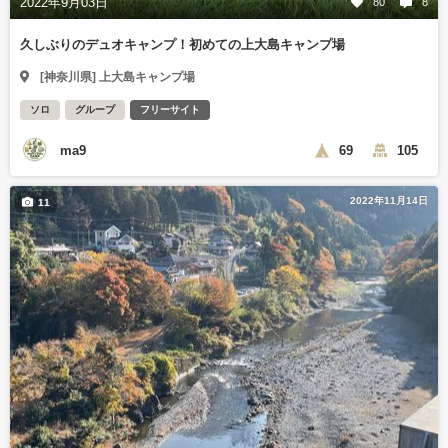
2022年9月03日
80
8
久しぶりのデュオキャンプ！初めての上大島キャンプ場
[神奈川県] 上大島キャンプ場
ソロ
グループ
フリーサイト
ma9
69
105
2022年11月14日
11