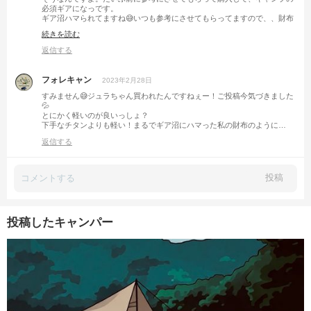
必須ギアになっです。
ギア沼ハマられてますね😅いつも参考にさせてもらってますので、、財布
は軽くなるかもですが、沼ったギアをまた教えて下さい😁
続きを読む
返信する
フォレキャン
2023年2月28日
すみません😅ジュラちゃん買われたんですねぇー！ご投稿今気づきました
💦
とにかく軽いのが良いっしょ？
下手なチタンよりも軽い！まるでギア沼にハマった私の財布のように…
返信する
投稿
投稿したキャンパー