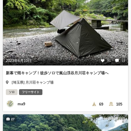
2023年6月10日
81
15
新幕で雨キャンプ！徒歩ソロで嵐山渓谷月川荘キャンプ場へ
[埼玉県] 月川荘キャンプ場
ソロ
フリーサイト
ma9
69
105
2023年6月25日
27