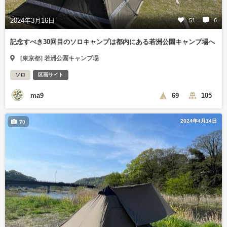
2024年3月16日
51
6
記念すべき30回目のソロキャンプは都内にある若洲公園キャンプ場へ
[東京都] 若洲公園キャンプ場
ソロ
区画サイト
ma9
69
105
2024年4月14日
70