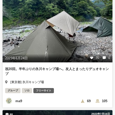
2023年6月24日
75
6
祝20回。半年ぶりの氷川キャンプ場へ。友人とまったりデュオキャン
プ
[東京都] 氷川キャンプ場
グループ
ソロ
フリーサイト
ma9
69
105
2023年7月16日
60