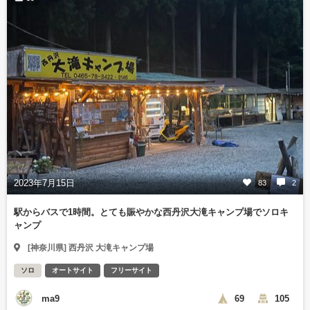
2023年7月15日
83
2
駅からバスで1時間。とても賑やかな西丹沢大滝キャンプ場でソロキ
ャンプ
[神奈川県] 西丹沢 大滝キャンプ場
ソロ
オートサイト
フリーサイト
ma9
69
105