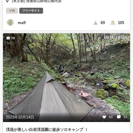
[東京都] 清瀬金山緑地公園河原
ソロ
フリーサイト
ma9
69
105
2023年10月15日
75
2023年10月14日
69
10
渓流が美しい白岩渓流園に徒歩ソロキャンプ ！