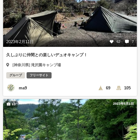
2023年2月11日
62
7
久しぶりに仲間との楽しいデュオキャンプ！
[神奈川県] 滝沢園キャンプ場
グループ
フリーサイト
ma9
69
105
2023年5月1日
69