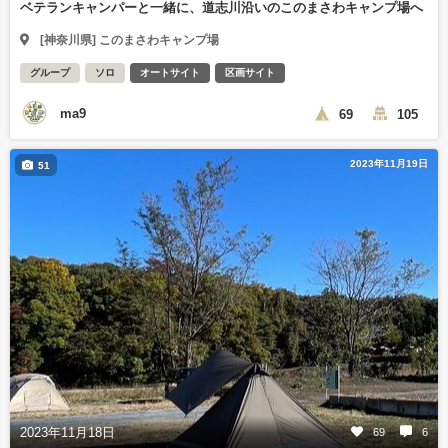
ベテランキャンパーと一緒に、道志川沿いのこのまさわキャンプ場へ
[神奈川県] このまさわキャンプ場
グループ
ソロ
オートサイト
区画サイト
ma9
69
105
2023年11月19日
51
2023年11月18日
69
6