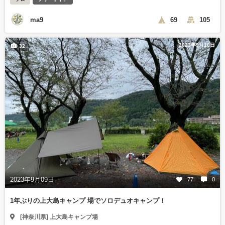
ma9
69
105
2023年9月10日
32
2023年9月09日
77
0
1年ぶりの上大島キャンプ 場でソロデュオキャンプ！
[神奈川県] 上大島キャンプ場