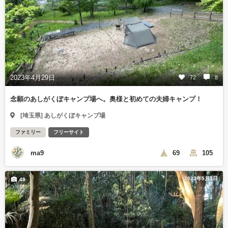
2023年4月29日
72
8
念願のあしがくぼキャンプ場へ。奥様と初めての夫婦キャンプ！
[埼玉県] あしがくぼキャンプ場
ファミリー
フリーサイト
ma9
69
105
2023年5月3日
49