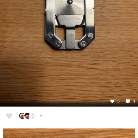
9
4
9