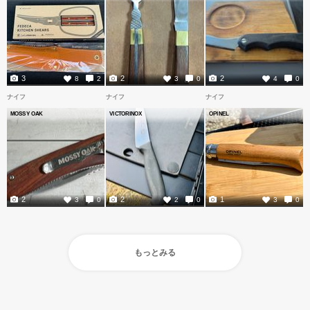
3
2
2
8
2
3
0
4
0
ナイフ
ナイフ
ナイフ
MOSSY OAK
VICTORINOX
OPINEL
2
2
1
3
0
2
0
3
0
もっとみる