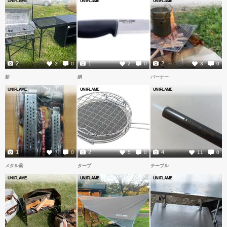
UNIFLAME
UNIFLAME
UNIFLAME
2
1
2
3
0
2
0
3
0
薪
網
バーナー
UNIFLAME
UNIFLAME
UNIFLAME
1
2
4
7
0
5
0
11
0
メタル薪
タープ
テーブル
UNIFLAME
UNIFLAME
UNIFLAME