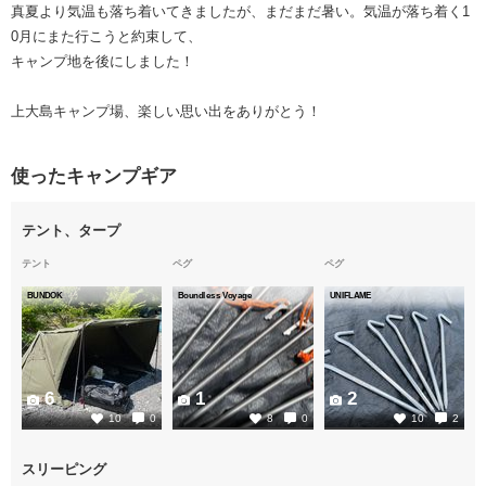
真夏より気温も落ち着いてきましたが、まだまだ暑い。気温が落ち着く1
0月にまた行こうと約束して、
キャンプ地を後にしました！
上大島キャンプ場、楽しい思い出をありがとう！
使ったキャンプギア
テント、タープ
テント
ペグ
ペグ
BUNDOK
Boundless Voyage
UNIFLAME
6
1
2
10
0
8
0
10
2
スリーピング