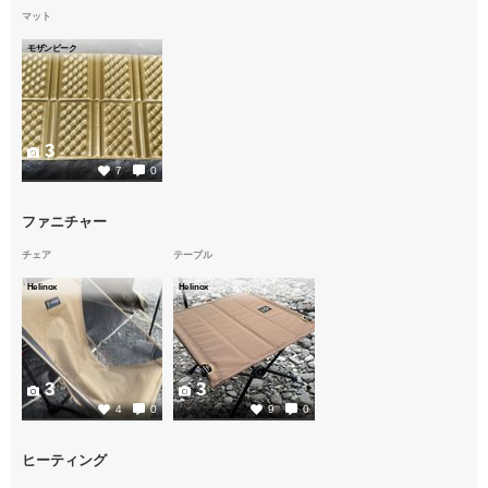
マット
モザンビーク
3
7
0
ファニチャー
チェア
テーブル
Helinox
Helinox
3
3
4
0
9
0
ヒーティング