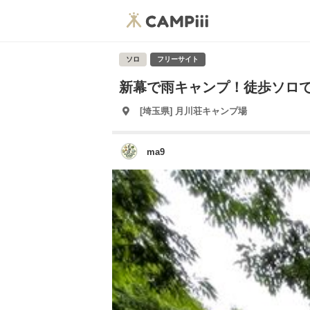
ソロ
フリーサイト
新幕で雨キャンプ！徒歩ソロ
[埼玉県] 月川荘キャンプ場
ma9