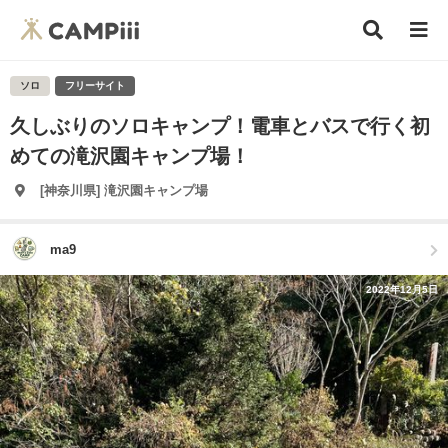
ソロ
フリーサイト
久しぶりのソロキャンプ！電車とバスで行く初
めての滝沢園キャンプ場！
[神奈川県] 滝沢園キャンプ場
ma9
2022年12月5日