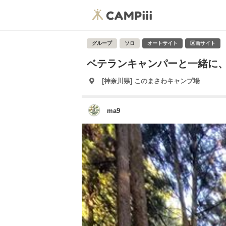
グループ
ソロ
オートサイト
区画サイト
ベテランキャンパーと一緒に
[神奈川県] このまさわキャンプ場
ma9