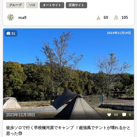
グループ
ソロ
オートサイト
区画サイト
ma9
69
105
2023年11月19日
51
2023年11月18日
69
6
徒歩ソロで行く学校橋河原でキャンプ ！超強風でテントが壊れるかと
思った😓