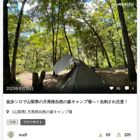
2023年8月27日
66
2023年8月26日
86
4
徒歩ソロで山梨県の月尾根自然の森キャンプ場へ！虫刺され注意！
[山梨県] 月尾根自然の森キャンプ場
ソロ
フリーサイト
ma9
69
105