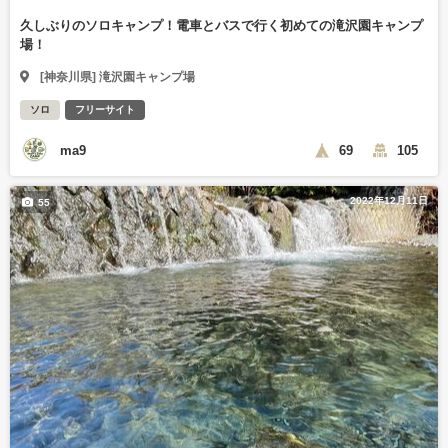
久しぶりのソロキャンプ！電車とバスで行く初めての滝沢園キャンプ
場！
[神奈川県] 滝沢園キャンプ場
ソロ
フリーサイト
ma9
69
105
2022年12月11日
55