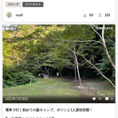
グループ
フリーサイト
ma9
69
105
2022年8月3日
54
2022年7月30日
70
6
電車で行く初めての森キャンプ。ポツンと1人貸切状態！