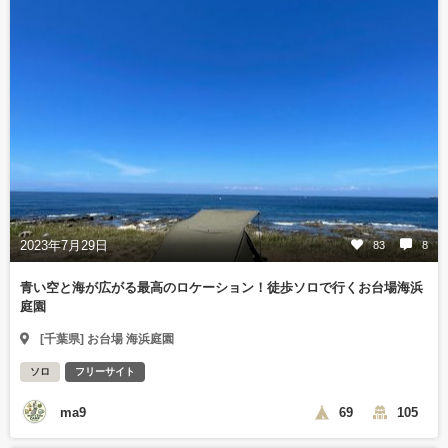
2023年7月29日
83
8
青い空と海が広がる最高のロケーション！徒歩ソロで行くお台場海浜
庭園
[千葉県] お台場 海浜庭園
ソロ
フリーサイト
ma9
69
105