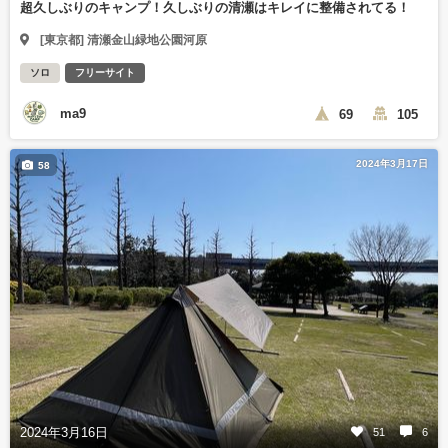
超久しぶりのキャンプ！久しぶりの清瀬はキレイに整備されてる！
[東京都] 清瀬金山緑地公園河原
ソロ
フリーサイト
ma9
69
105
2024年3月17日
58
2024年3月16日
51
6