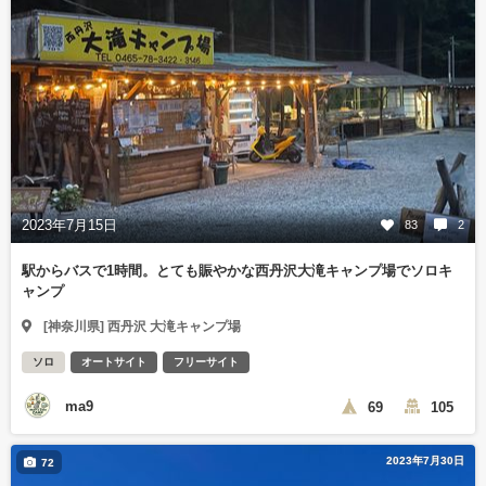
2023年7月15日
83
2
駅からバスで1時間。とても賑やかな西丹沢大滝キャンプ場でソロキ
ャンプ
[神奈川県] 西丹沢 大滝キャンプ場
ソロ
オートサイト
フリーサイト
ma9
69
105
2023年7月30日
72