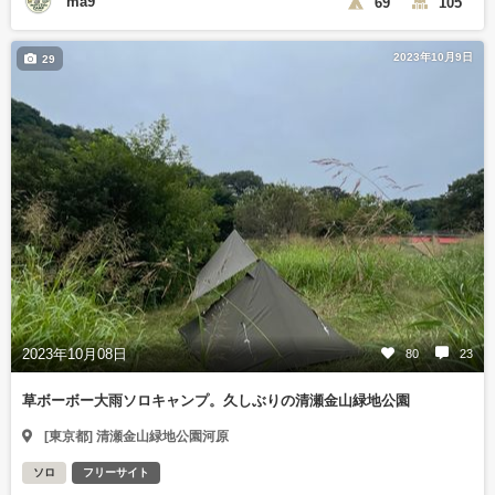
ma9
69
105
2023年10月9日
29
2023年10月08日
80
23
草ボーボー大雨ソロキャンプ。久しぶりの清瀬金山緑地公園
[東京都] 清瀬金山緑地公園河原
ソロ
フリーサイト