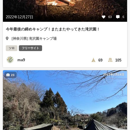
2022年12月27日
63
6
今年最後の締めキャンプ！またまたやってきた滝沢園！
[神奈川県] 滝沢園キャンプ場
ソロ
フリーサイト
ma9
69
105
2023年2月14日
23