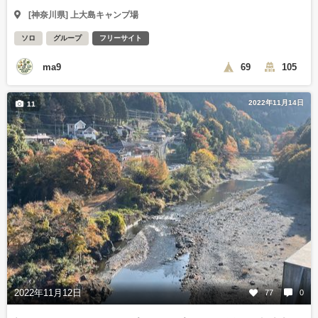
[神奈川県] 上大島キャンプ場
ソロ
グループ
フリーサイト
ma9
69
105
2022年11月14日
11
2022年11月12日
77
0