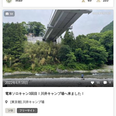
ma9
69
105
2022年6月19日
58
2022年6月18日
55
8
電車ソロキャン3回目！川井キャンプ場へ来ました！
[東京都] 川井キャンプ場
ソロ
フリーサイト