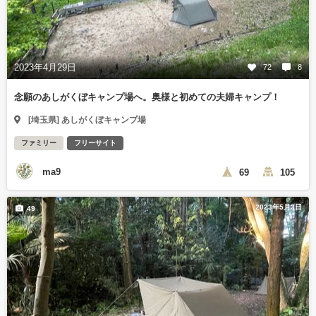
2023年4月29日
72
8
念願のあしがくぼキャンプ場へ。奥様と初めての夫婦キャンプ！
[埼玉県] あしがくぼキャンプ場
ファミリー
フリーサイト
ma9
69
105
2023年5月3日
49