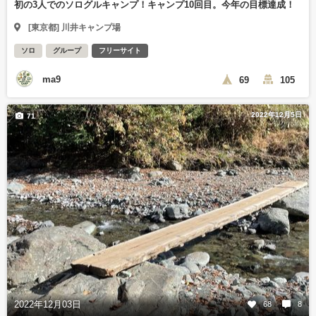
初の3人でのソログルキャンプ！キャンプ10回目。今年の目標達成！
[東京都] 川井キャンプ場
ソロ
グループ
フリーサイト
ma9
69
105
2022年12月5日
71
2022年12月03日
68
8