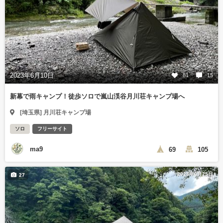
2023年6月10日
81
15
新幕で雨キャンプ！徒歩ソロで嵐山渓谷月川荘キャンプ場へ
[埼玉県] 月川荘キャンプ場
ソロ
フリーサイト
ma9
69
105
2023年6月25日
27