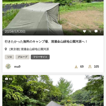
2023年5月20日
78
7
行きたかった無料のキャンプ場、清瀬金山緑地公園河原へ！
[東京都] 清瀬金山緑地公園河原
ソロ
グループ
フリーサイト
ma9
69
105
2023年6月12日
93