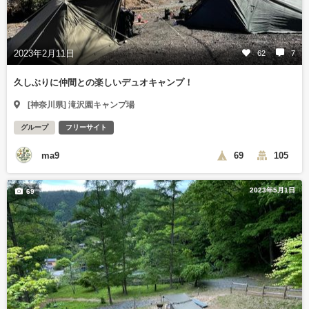
2023年2月11日
62
7
久しぶりに仲間との楽しいデュオキャンプ！
[神奈川県] 滝沢園キャンプ場
グループ
フリーサイト
ma9
69
105
2023年5月1日
69