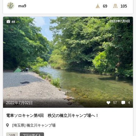
ma9
69
105
2022年7月3日
48
2022年7月02日
57
4
電車ソロキャン第4回 秩父の橋立川キャンプ場へ！
[埼玉県] 橋立川キャンプ場
ソロ
フリーサイト