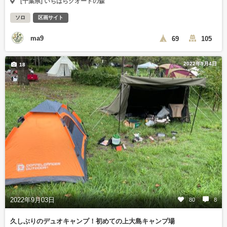
[千葉県] いちはらクオードの森
ソロ
区画サイト
ma9
69
105
2022年9月4日
18
2022年9月03日
80
8
久しぶりのデュオキャンプ！初めての上大島キャンプ場