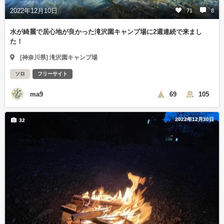
2022年12月10日
71
8
水が綺麗で居心地が良かった滝沢園キャンプ場に2週連続で来まし
た！
[神奈川県] 滝沢園キャンプ場
ソロ
フリーサイト
ma9
69
105
2022年12月30日
32