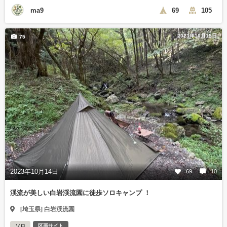
ma9
69
105
2023年10月15日
75
2023年10月14日
69
10
渓流が美しい白岩渓流園に徒歩ソロキャンプ ！
[埼玉県] 白岩渓流園
ソロ
区画サイト