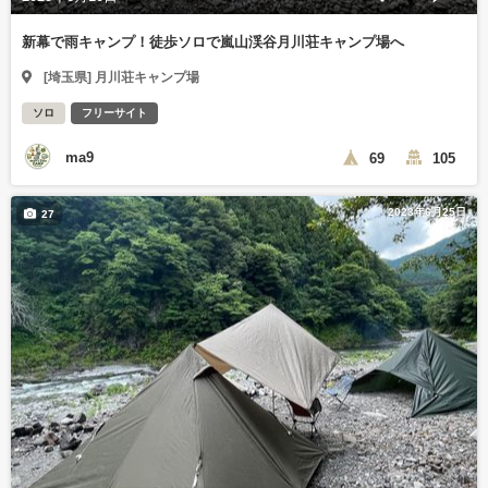
新幕で雨キャンプ！徒歩ソロで嵐山渓谷月川荘キャンプ場へ
[埼玉県] 月川荘キャンプ場
ソロ
フリーサイト
ma9
69
105
2023年6月25日
27