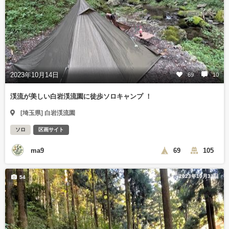
2023年10月14日
69
10
渓流が美しい白岩渓流園に徒歩ソロキャンプ ！
[埼玉県] 白岩渓流園
ソロ
区画サイト
ma9
69
105
2023年10月31日
54