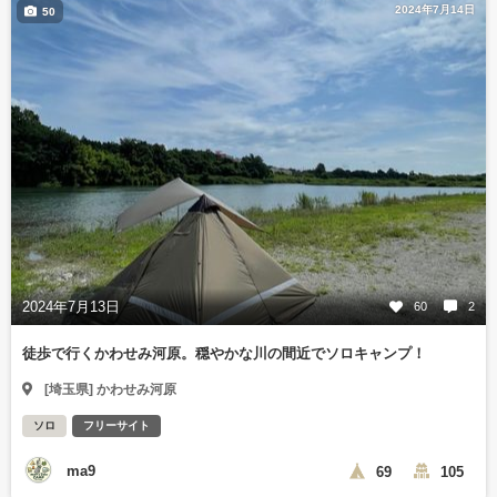
2024年7月14日
50
2024年7月13日
60
2
徒歩で行くかわせみ河原。穏やかな川の間近でソロキャンプ！
[埼玉県] かわせみ河原
ソロ
フリーサイト
ma9
69
105