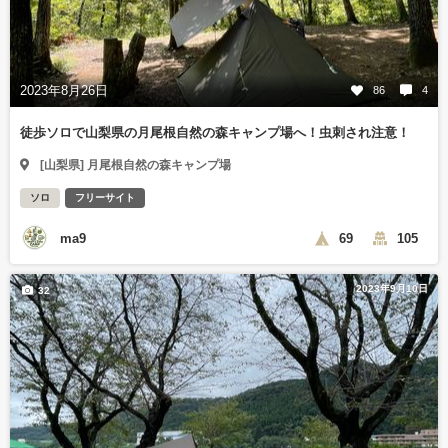
2023年8月26日
86
4
徒歩ソロで山梨県の月尾根自然の森キャンプ場へ！虫刺され注意！
[山梨県] 月尾根自然の森キャンプ場
ソロ
フリーサイト
ma9
69
105
2023年9月10日
32