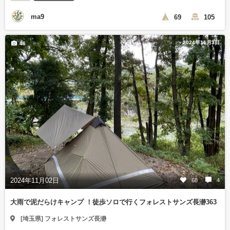
ma9
69
105
2024年11月3日
46
2024年11月02日
68
4
大雨で泥だらけキャンプ ！徒歩ソロで行くフォレストサンズ長瀞363
[埼玉県] フォレストサンズ長瀞