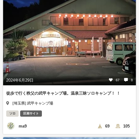
2024年6月29日
67
8
徒歩で行く秩父の武甲キャンプ場。温泉三昧ソロキャンプ！ ！
[埼玉県] 武甲キャンプ場
ソロ
区画サイト
ma9
69
105