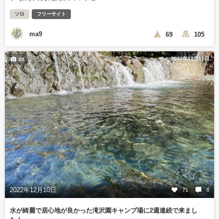
ソロ
フリーサイト
ma9
69
105
2022年12月11日
55
2022年12月10日
71
8
水が綺麗で居心地が良かった滝沢園キャンプ場に2週連続で来まし