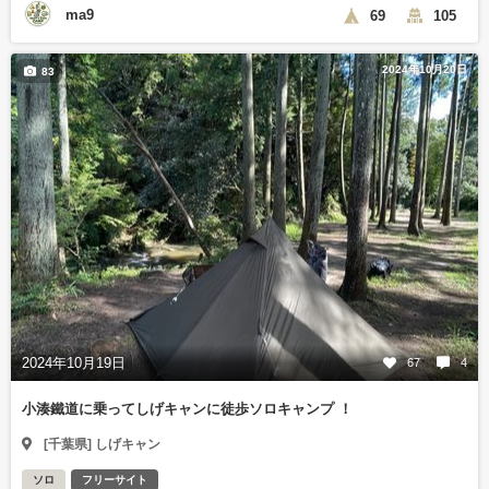
ma9
69
105
2024年10月20日
83
2024年10月19日
67
4
小湊鐵道に乗ってしげキャンに徒歩ソロキャンプ ！
[千葉県] しげキャン
ソロ
フリーサイト