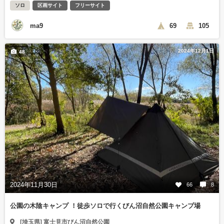
ソロ
区画サイト
フリーサイト
ma9
69
105
2024年12月1日
48
2024年11月30日
66
8
公園の木陰キャンプ ！徒歩ソロで行くびん沼自然公園キャンプ場
[埼玉県] 富士見市びん沼自然公園