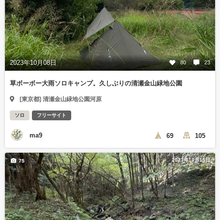
2023年10月08日
80
23
草ボーボー大雨ソロキャンプ。久しぶりの清瀬金山緑地公園
[東京都] 清瀬金山緑地公園河原
ソロ
フリーサイト
ma9
69
105
2023年10月15日
75