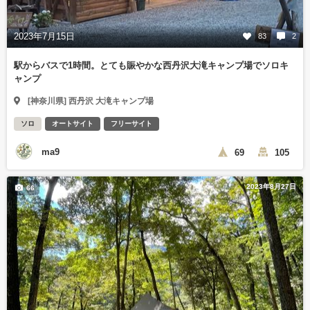
2023年7月15日
83
2
駅からバスで1時間。とても賑やかな西丹沢大滝キャンプ場でソロキ
ャンプ
[神奈川県] 西丹沢 大滝キャンプ場
ソロ
オートサイト
フリーサイト
ma9
69
105
2023年8月27日
66