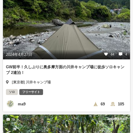
2024年4月27日
64
4
GW前半！久しぶりに奥多摩方面の川井キャンプ場に徒歩ソロキャン
プ 2連泊！
[東京都] 川井キャンプ場
ソロ
フリーサイト
ma9
69
105
2024年5月4日
79