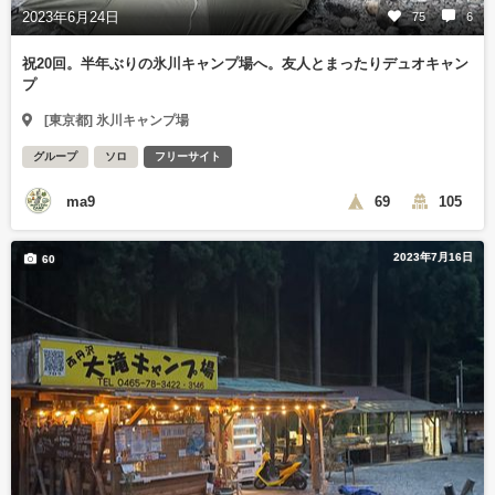
2023年6月24日
75
6
祝20回。半年ぶりの氷川キャンプ場へ。友人とまったりデュオキャン
プ
[東京都] 氷川キャンプ場
グループ
ソロ
フリーサイト
ma9
69
105
2023年7月16日
60