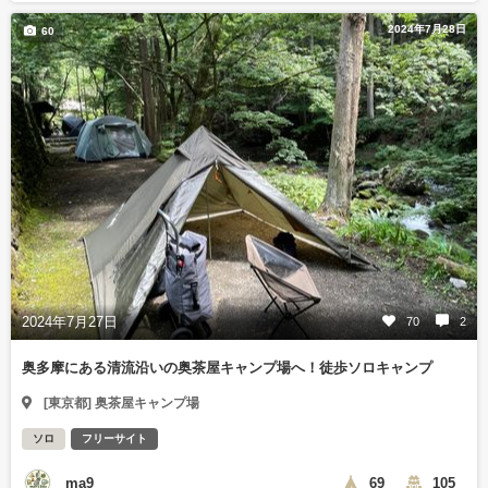
2024年7月28日
60
2024年7月27日
70
2
奥多摩にある清流沿いの奥茶屋キャンプ場へ！徒歩ソロキャンプ
[東京都] 奥茶屋キャンプ場
ソロ
フリーサイト
ma9
69
105