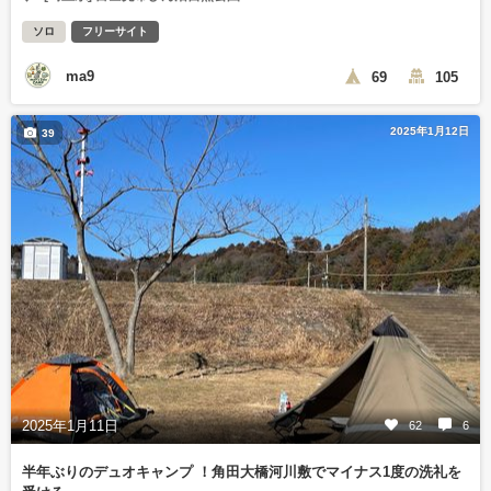
ソロ
フリーサイト
ma9
69
105
2025年1月12日
39
2025年1月11日
62
6
半年ぶりのデュオキャンプ ！角田大橋河川敷でマイナス1度の洗礼を