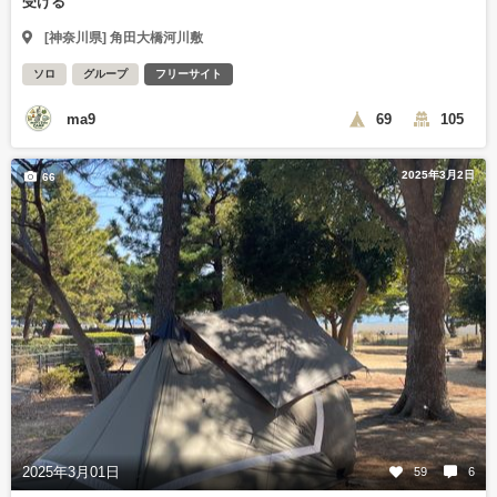
受ける
[神奈川県] 角田大橋河川敷
ソロ
グループ
フリーサイト
ma9
69
105
2025年3月2日
66
2025年3月01日
59
6