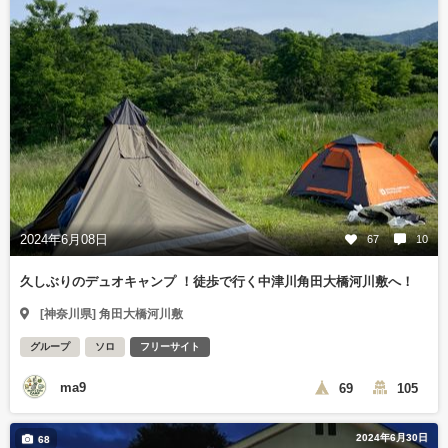
2024年6月08日
67
10
久しぶりのデュオキャンプ ！徒歩で行く中津川角田大橋河川敷へ！
[神奈川県] 角田大橋河川敷
グループ
ソロ
フリーサイト
ma9
69
105
2024年6月30日
68