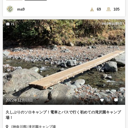
ma9
69
105
2022年12月5日
71
2022年12月03日
68
8
久しぶりのソロキャンプ！電車とバスで行く初めての滝沢園キャンプ
場！
[神奈川県] 滝沢園キャンプ場