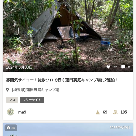
2024年5月03日
72
8
雰囲気サイコー！徒歩ソロで行く蓮田裏庭キャンプ場に2連泊！
[埼玉県] 蓮田裏庭キャンプ場
ソロ
フリーサイト
ma9
69
105
2024年6月9日
35