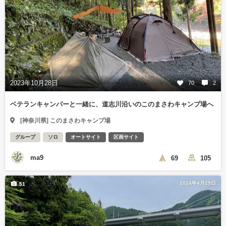
2023年10月28日
70
2
ベテランキャンパーと一緒に、道志川沿いのこのまさわキャンプ場へ
[神奈川県] このまさわキャンプ場
グループ
ソロ
オートサイト
区画サイト
ma9
69
105
2024年4月29日
51