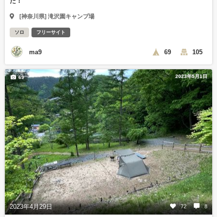
た！
[神奈川県] 滝沢園キャンプ場
ソロ
フリーサイト
ma9
69
105
2023年5月1日
69
2023年4月29日
72
8