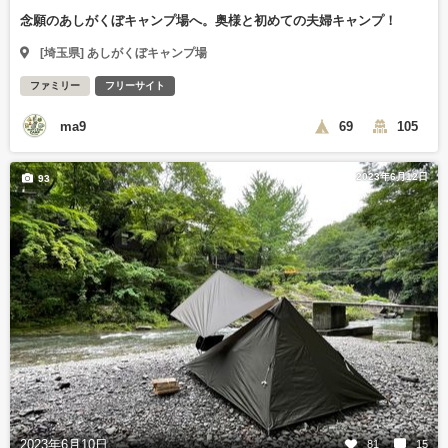
念願のあしがくぼキャンプ場へ。奥様と初めての夫婦キャンプ！
[埼玉県] あしがくぼキャンプ場
ファミリー
フリーサイト
ma9
69
105
2023年6月12日
93
2023年6月10日
81
15