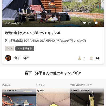
2026年4月19日
27
0
地元に出来たキャンプ場でソロキャン🏕️
[和歌山県] SORANIWA GLAMPING (そらにわグランピング)
ソロ
オートサイト
宮下 洋平
3
14
宮下 洋平さんの他のキャンプギア
火起こし
シュラフ
一酸化炭素チェッカー
LAGERFEUER
QEZER
CARGO CONTAINER