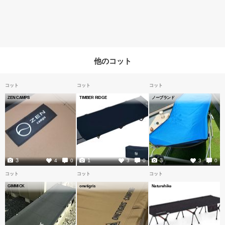
他のコット
コット
コット
コット
ZEN CAMPS
TIMBER RIDGE
ノーブランド
3
1
3
4
0
3
0
3
0
コット
コット
コット
GIMMICK
onetigris
Naturehike