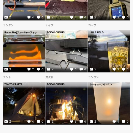
2
2
2
4
0
4
0
5
0
ランタン
ナイフ
コップ
Future Fox(フューチャーフォックス)
TOKYO CRAFTS
HILLS FIELD
3
2
2
7
0
5
0
5
0
テント
焚火台
ランタン
TOKYO CRAFTS
TOKYO CRAFTS
トーキョー／イースト
2
2
2
4
0
3
0
4
0