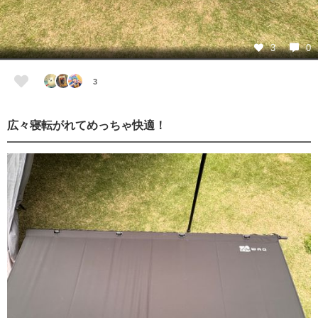
3
0
3
広々寝転がれてめっちゃ快適！