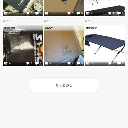
2
6
2
5
0
3
0
7
0
コット
コット
コット
Brennholz
AS2OV
Hairander
4
2
3
8
2
4
0
8
0
もっとみる