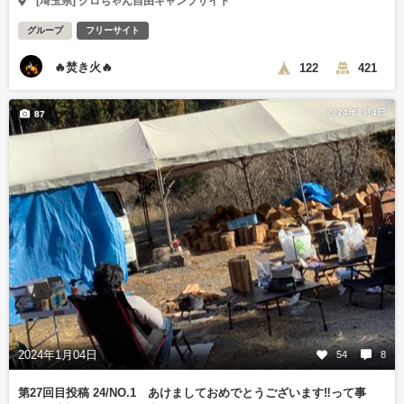
[埼玉県] クロちゃん自由キャンプサイト
グループ
フリーサイト
🔥焚き火🔥
122
421
2024年1月4日
87
2024年1月04日
54
8
第27回目投稿 24/NO.1 あけましておめでとうございます‼️って事