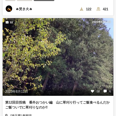
🔥焚き火🔥
122
421
2023年8月11日
32
2023年8月11日
58
6
第12回目投稿 番外おつかい編 山に草刈り行ってご飯食べるんだか
ご飯ついでに草刈りなのか‼️
[埼玉県] 飯能市