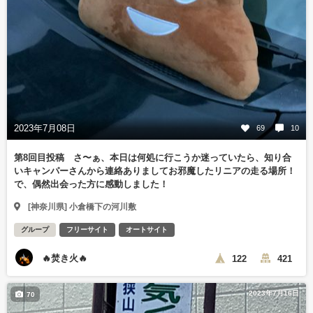
2023年7月08日
69
10
第8回目投稿 さ〜ぁ、本日は何処に行こうか迷っていたら、知り合
いキャンパーさんから連絡ありましてお邪魔したリニアの走る場所！
で、偶然出会った方に感動しました！
[神奈川県] 小倉橋下の河川敷
グループ
フリーサイト
オートサイト
🔥焚き火🔥
122
421
2023年7月16日
70