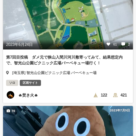
2023年6月24日
61
2
第7回目投稿 ダメ元で狭山入間川河川敷寄ってみて、結果想定内
で、智光山公園ピクニック広場バーベキュー場行く！
[埼玉県] 智光山公園ピクニック広場 バーベキュー場
ソロ
区画サイト
🔥焚き火🔥
122
421
2023年7月9日
70