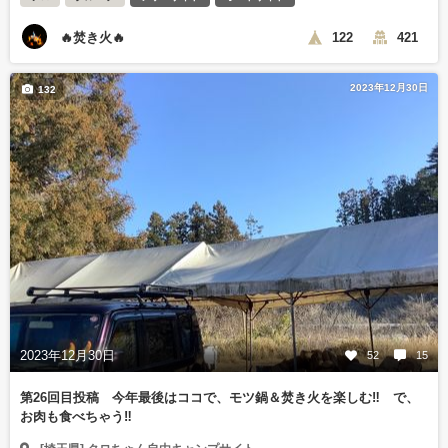
🔥焚き火🔥
122
421
2023年12月30日
132
2023年12月30日
52
15
第26回目投稿 今年最後はココで、モツ鍋＆焚き火を楽しむ‼️ で、
お肉も食べちゃう‼️