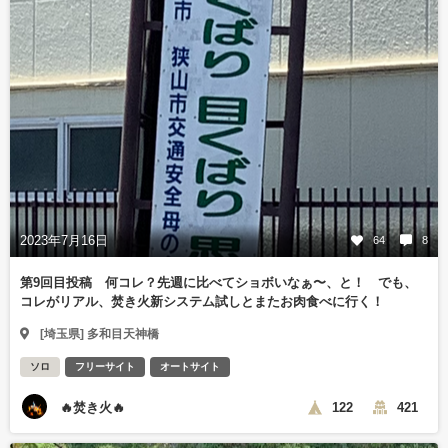
2023年7月16日
64
8
第9回目投稿 何コレ？先週に比べてショボいなぁ〜、と！ でも、
コレがリアル、焚き火新システム試しとまたお肉食べに行く！
[埼玉県] 多和目天神橋
ソロ
フリーサイト
オートサイト
🔥焚き火🔥
122
421