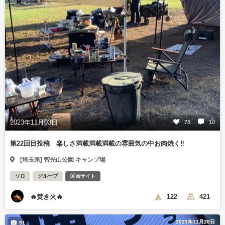
2023年11月03日
78
10
第22回目投稿 楽しさ満載満載満載の雰囲気の中お肉焼く‼️
[埼玉県] 智光山公園 キャンプ場
ソロ
グループ
区画サイト
🔥焚き火🔥
122
421
2023年11月20日
91