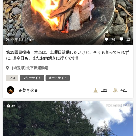
2023年10月15日
76
12
第19回目投稿 本当は、土曜日活動したいけど、そうも言ってられず
に…‼️今日も、またお肉焼きに行くです‼️
[埼玉県] 北平沢運動場
ソロ
フリーサイト
オートサイト
🔥焚き火🔥
122
421
2023年10月21日
42