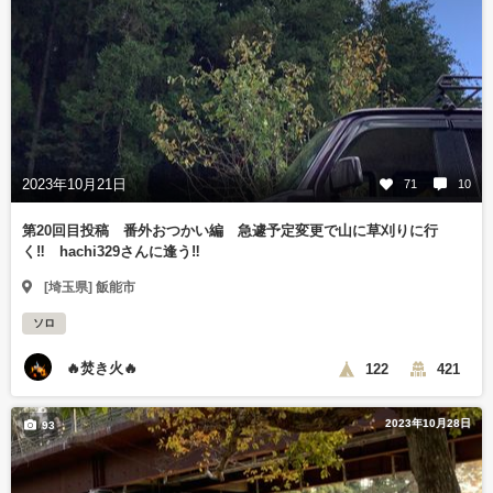
2023年10月21日
71
10
第20回目投稿 番外おつかい編 急遽予定変更で山に草刈りに行
く‼️ hachi329さんに逢う‼️
[埼玉県] 飯能市
ソロ
🔥焚き火🔥
122
421
2023年10月28日
93