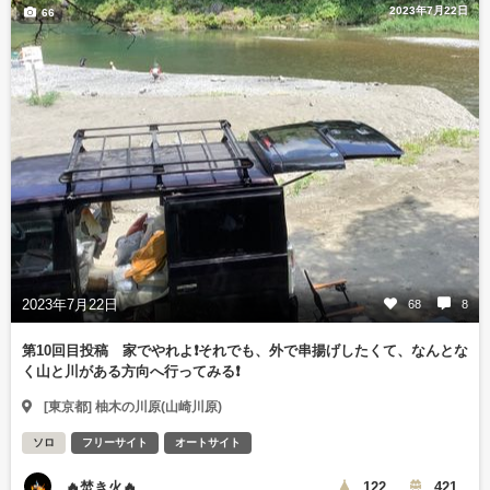
2023年7月22日
66
2023年7月22日
68
8
第10回目投稿 家でやれよ❗️それでも、外で串揚げしたくて、なんとな
く山と川がある方向へ行ってみる❗️
[東京都] 柚木の川原(山崎川原)
ソロ
フリーサイト
オートサイト
🔥焚き火🔥
122
421