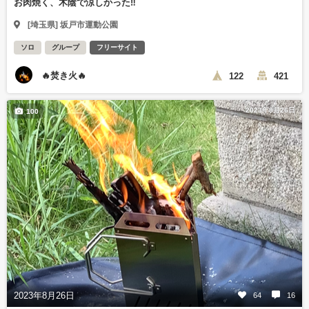
お肉焼く、木陰で涼しかった‼️
[埼玉県] 坂戸市運動公園
ソロ
グループ
フリーサイト
🔥焚き火🔥
122
421
2023年8月26日
100
2023年8月26日
64
16