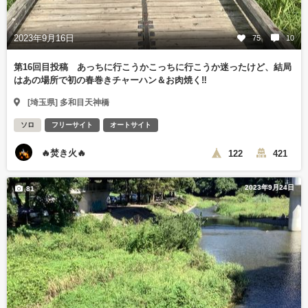
2023年9月16日
75
10
第16回目投稿 あっちに行こうかこっちに行こうか迷ったけど、結局
はあの場所で初の春巻きチャーハン＆お肉焼く‼️
[埼玉県] 多和目天神橋
ソロ
フリーサイト
オートサイト
🔥焚き火🔥
122
421
2023年9月24日
81