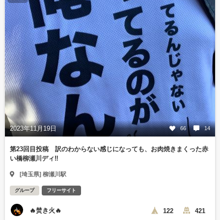
2023年11月19日
66
14
第23回目投稿 訳のわからない感じになっても、お肉焼きまくった赤
い橋柳瀬川ディ‼️
[埼玉県] 柳瀬川駅
グループ
フリーサイト
🔥焚き火🔥
122
421