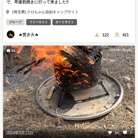
で、早速初焼きに行って来ました‼️
[埼玉県] クロちゃん自由キャンプサイト
グループ
フリーサイト
オートサイト
🔥焚き火🔥
122
421
2024年1月14日
91
2024年1月13日
64
6