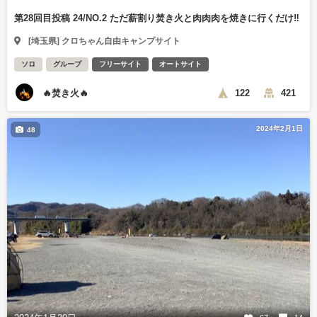
第28回目投稿 24/NO.2 ただ薪割り焚き火と肉肉肉を焼きに行くだけ‼️
[埼玉県] クロちゃん自由キャンプサイト
ソロ
グループ
フリーサイト
オートサイト
🔥焚き火🔥
122
421
2024年2月1日
48