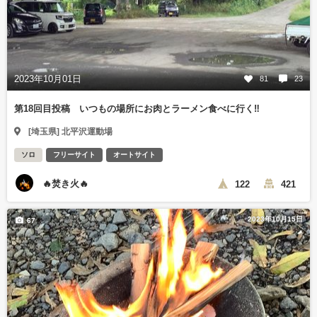
2023年10月01日
81
23
第18回目投稿 いつもの場所にお肉とラーメン食べに行く‼️
[埼玉県] 北平沢運動場
ソロ
フリーサイト
オートサイト
🔥焚き火🔥
122
421
2023年10月15日
67