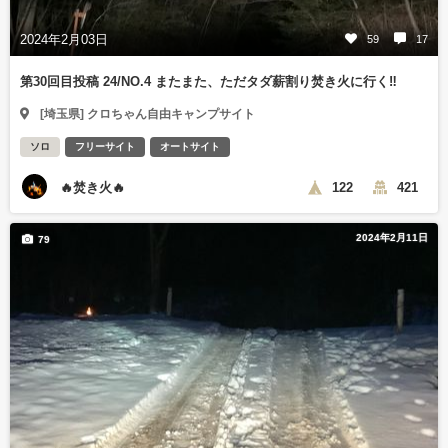
2024年2月03日
59
17
第30回目投稿 24/NO.4 またまた、ただタダ薪割り焚き火に行く‼️
[埼玉県] クロちゃん自由キャンプサイト
ソロ
フリーサイト
オートサイト
🔥焚き火🔥
122
421
2024年2月11日
79