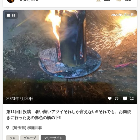
2023年7月30日
83
2023年7月30日
75
12
第11回目投稿 暑い熱いアツイそれしか言えない‼️それでも、お肉焼
きに行ったあの赤色の橋の下‼️
[埼玉県] 柳瀬川駅
ソロ
グループ
フリーサイト