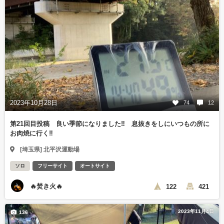
2023年10月28日
74
12
第21回目投稿 良い季節になりました‼️ 息抜きをしにいつもの所に
お肉焼に行く‼️
[埼玉県] 北平沢運動場
ソロ
フリーサイト
オートサイト
🔥焚き火🔥
122
421
2023年11月4日
136