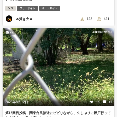
ソロ
フリーサイト
オートサイト
🔥焚き火🔥
122
421
2023年8月12日
65
2023年8月12日
67
14
第13回目投稿 関東台風接近にビビりながら、久しぶりに坂戸行って