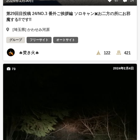
2024年1月30日
67
14
第29回目投稿 24/NO.3 番外ご挨拶編 ソロキャン✖️お二方の所にお邪
魔する‼️です‼️
[埼玉県] かわせみ河原
グループ
フリーサイト
オートサイト
🔥焚き火🔥
122
421
2024年2月4日
73