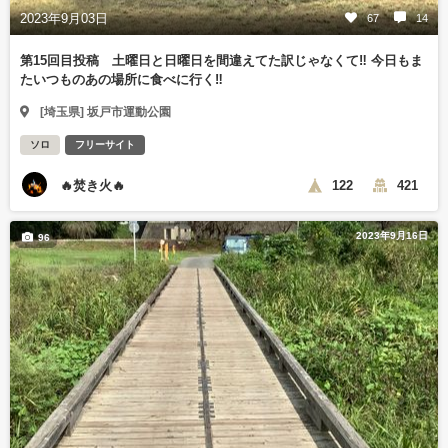
2023年9月03日
67
14
第15回目投稿 土曜日と日曜日を間違えてた訳じゃなくて‼️ 今日もま
たいつものあの場所に食べに行く‼️
[埼玉県] 坂戸市運動公園
ソロ
フリーサイト
🔥焚き火🔥
122
421
2023年9月16日
96