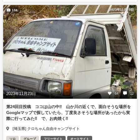
2023年11月23日
134
2023年11月23日
64
12
第24回目投稿 ココは山の中‼️ 山か川の近くで、面白そうな場所を
Googleマップで探していたら、丁度良さそうな場所があったから実
際に行ってみた‼️ で、お肉焼く‼️
[埼玉県] クロちゃん自由キャンプサイト
ソロ
グループ
フリーサイト
オートサイト