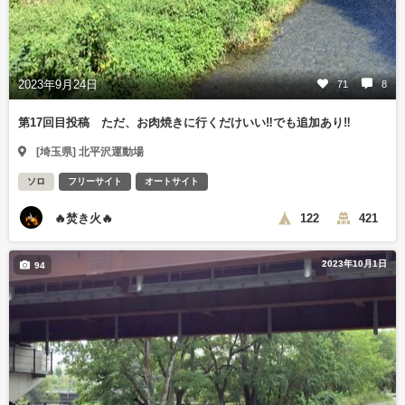
2023年9月24日
71
8
第17回目投稿 ただ、お肉焼きに行くだけいい‼️でも追加あり‼️
[埼玉県] 北平沢運動場
ソロ
フリーサイト
オートサイト
🔥焚き火🔥
122
421
2023年10月1日
94