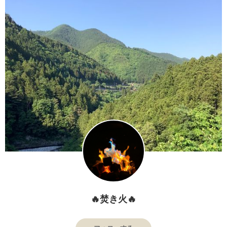
🔥焚き火🔥