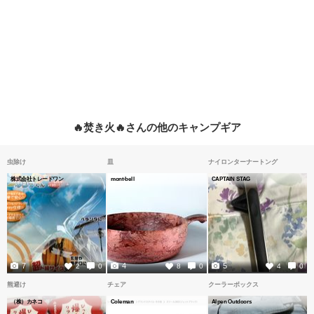
🔥焚き火🔥さんの他のキャンプギア
虫除け
皿
ナイロンターナートング
株式会社トレードワン
mont-bell
CAPTAIN STAG
7
4
5
2
0
8
0
4
0
熊避け
チェア
クーラーボックス
（株）カネコ
Coleman
Alpen Outdoors