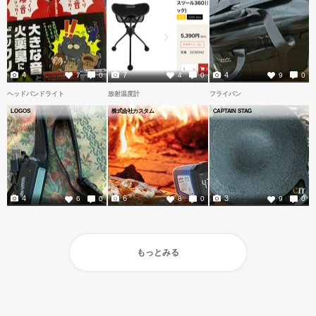
4
7
4
7
0
4
0
9
0
ヘッドバンドライト
放射温度計
フライパン
LOGOS
株式会社カスタム
CAPTAIN STAG
4
6
3
6
0
8
0
9
0
もっとみる