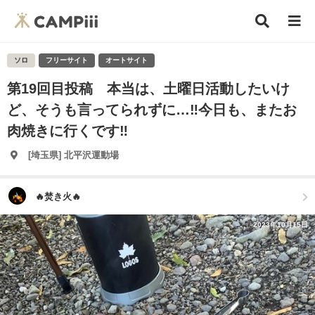
ソロ
フリーサイト
オートサイト
第19回目投稿 本当は、土曜日活動したいけ
ど、そうも言ってられずに…‼️今日も、またお
肉焼きに行くです‼️
[埼玉県] 北平沢運動場
🔥焚き火🔥
2023年10月15日