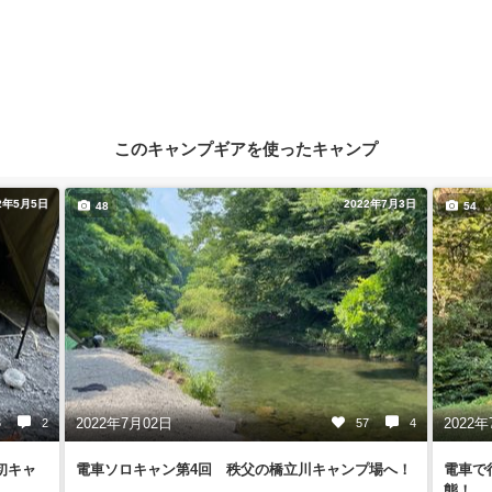
このキャンプギアを使ったキャンプ
2年5月5日
2022年7月3日
48
54
2022年7月02日
2022年
6
2
57
4
初キャ
電車ソロキャン第4回 秩父の橋立川キャンプ場へ！
電車で
態！