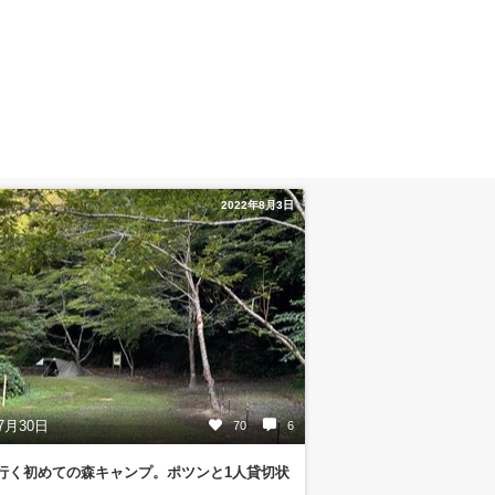
2022年8月3日
7月30日
70
6
行く初めての森キャンプ。ポツンと1人貸切状