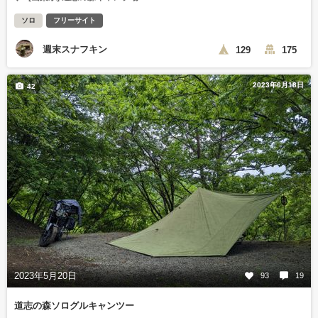
ソロ
フリーサイト
週末スナフキン
129
175
2023年6月18日
42
2023年5月20日
93
19
道志の森ソログルキャンツー