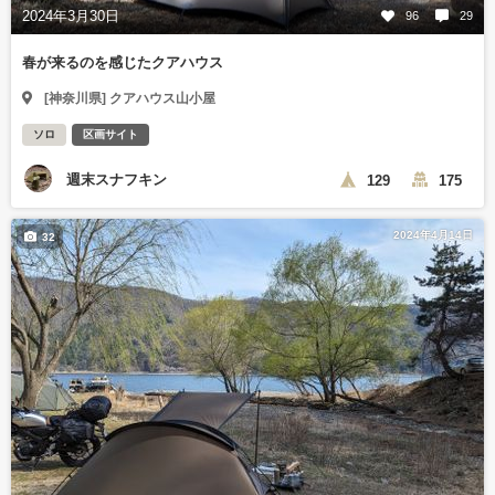
2024年3月30日
96
29
春が来るのを感じたクアハウス
[神奈川県] クアハウス山小屋
ソロ
区画サイト
週末スナフキン
129
175
2024年4月14日
32