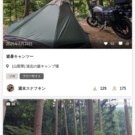
2025年8月24日
69
18
避暑キャンツー
[山梨県] 道志の森キャンプ場
ソロ
フリーサイト
週末スナフキン
129
175
2025年8月31日
38