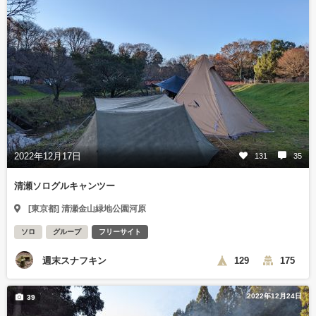
2022年12月17日
131
35
清瀬ソログルキャンツー
[東京都] 清瀬金山緑地公園河原
ソロ
グループ
フリーサイト
週末スナフキン
129
175
2022年12月24日
39