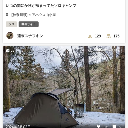
いつの間にか秋が深まってたソロキャンプ
[神奈川県] クアハウス山小屋
ソロ
区画サイト
週末スナフキン
129
175
2024年3月27日
26
2024年3月02日
105
52