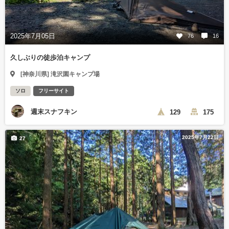
2025年7月05日
76
16
久しぶりの徒歩泊キャンプ
[神奈川県] 滝沢園キャンプ場
ソロ
フリーサイト
週末スナフキン
129
175
2025年7月22日
27