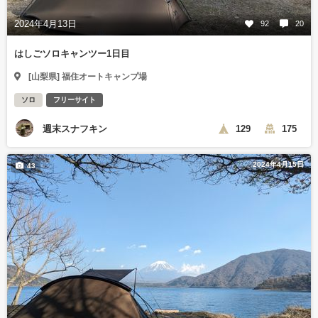
2024年4月13日
92
20
はしごソロキャンツー1日目
[山梨県] 福住オートキャンプ場
ソロ
フリーサイト
週末スナフキン
129
175
2024年4月15日
43