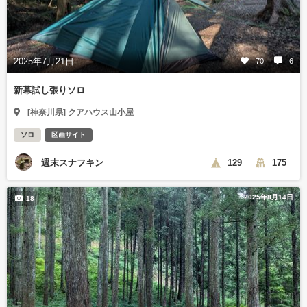
2025年7月21日
70
6
新幕試し張りソロ
[神奈川県] クアハウス山小屋
ソロ
区画サイト
週末スナフキン
129
175
2025年8月14日
18