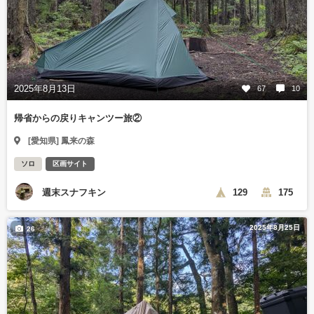
2025年8月13日
67
10
帰省からの戻りキャンツー旅②
[愛知県] 鳳来の森
ソロ
区画サイト
週末スナフキン
129
175
2025年8月25日
26