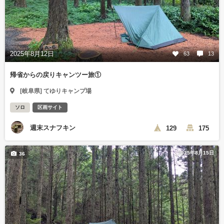
2025年8月12日
63
13
帰省からの戻りキャンツー旅①
[岐阜県] てゆりキャンプ場
ソロ
区画サイト
週末スナフキン
129
175
2025年8月15日
36