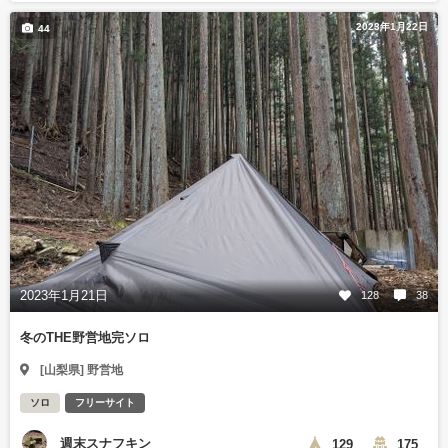
2023年1月22日
44
2023年1月21日
128
38
冬のTHE野営地完ソロ
[山梨県] 野営地
ソロ
フリーサイト
週末スナフキン
129
175