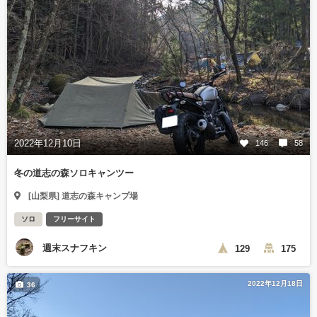
2022年12月10日
146
58
冬の道志の森ソロキャンツー
[山梨県] 道志の森キャンプ場
ソロ
フリーサイト
週末スナフキン
129
175
2022年12月18日
36