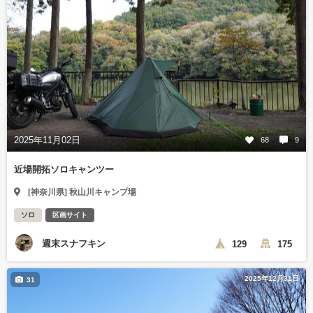
2025年11月02日
68
9
近場開拓ソロキャンツー
[神奈川県] 秋山川キャンプ場
ソロ
区画サイト
週末スナフキン
129
175
2025年12月31日
31