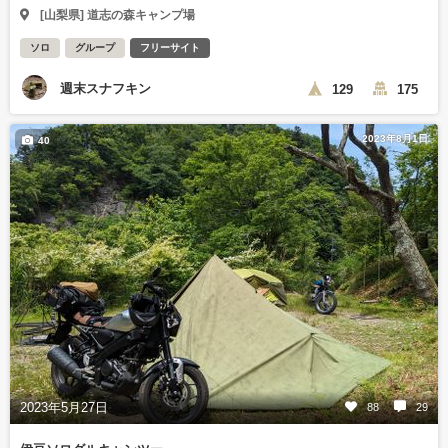
[山梨県] 道志の森キャンプ場
ソロ
グループ
フリーサイト
週末スナフキン
129
175
2023年8月1日
40
2023年5月27日
88
29