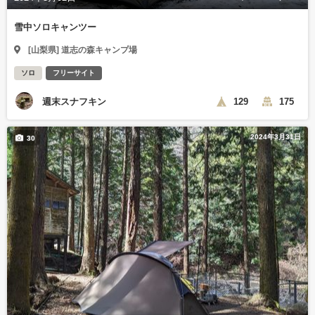
雪中ソロキャンツー
[山梨県] 道志の森キャンプ場
ソロ
フリーサイト
週末スナフキン
129
175
2024年3月31日
30