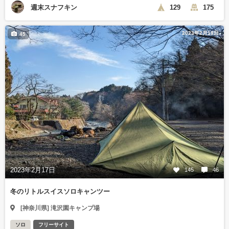
週末スナフキン
129
175
2023年2月19日
45
2023年2月17日
145
46
冬のリトルスイスソロキャンツー
[神奈川県] 滝沢園キャンプ場
ソロ
フリーサイト