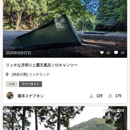
2025年9月07日
80
20
リッチな月明りと露天風呂ソロキャンツー
[神奈川県] リッチランド
ソロ
フリーサイト
週末スナフキン
129
175
2025年11月3日
29