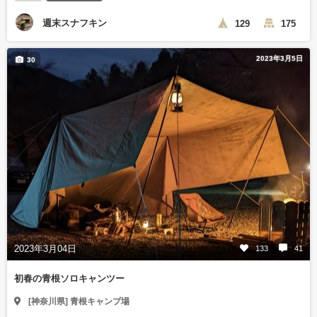
週末スナフキン
129
175
2023年3月5日
30
2023年3月04日
133
41
初春の青根ソロキャンツー
[神奈川県] 青根キャンプ場