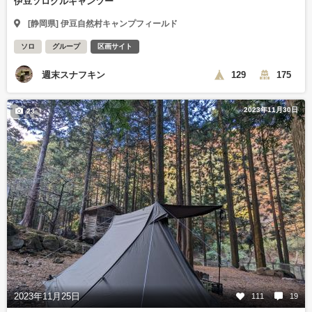
伊豆ソログルキャンツー
[静岡県] 伊豆自然村キャンプフィールド
ソロ
グループ
区画サイト
週末スナフキン
129
175
2023年11月30日
23
2023年11月25日
111
19