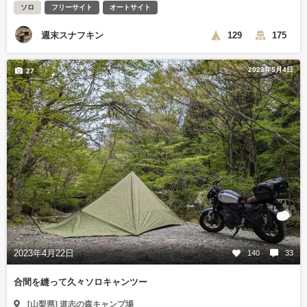
ソロ
フリーサイト
オートサイト
週末スナフキン
129
175
2023年5月4日
27
2023年4月22日
140
33
合間を縫って久々ソロキャンツー
[山梨県] 道志の森キャンプ場