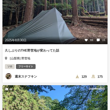
2025年8月30日
69
15
久しぶりのTHE野営地が変わってた話
[山梨県] 野営地
ソロ
フリーサイト
週末スナフキン
129
175
2025年9月8日
28