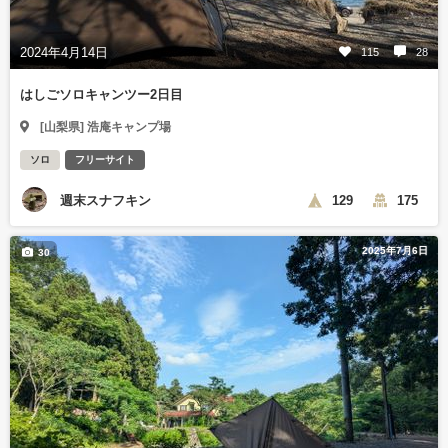
2024年4月14日
115
28
はしごソロキャンツー2日目
[山梨県] 浩庵キャンプ場
ソロ
フリーサイト
週末スナフキン
129
175
2025年7月6日
30