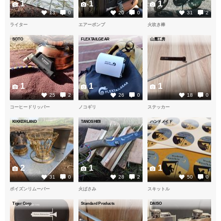
1
1
1
13
0
20
0
31
2
ライター
エアーポンプ
火吹き棒
SOTO
FLEXTAILGEAR
山麓工房
1
1
1
25
2
26
0
18
0
コーヒードリッパー
ノコギリ
ステッカー
KIKKERLAND
TANOSHIBI
ハンドメイド
2
1
1
31
0
28
2
50
0
ポイズンリムーバー
火ばさみ
スキットル
Tiger Corp
Standard Products
DAISO