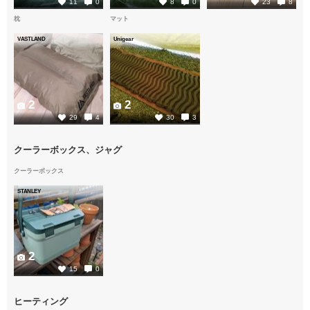
11
0
8
0
23
8
枕
マット
VASTLAND
Unigear
2
2
29
4
30
3
クーラーボックス、ジャグ
クーラーボックス
STANLEY
2
15
0
ヒーティング