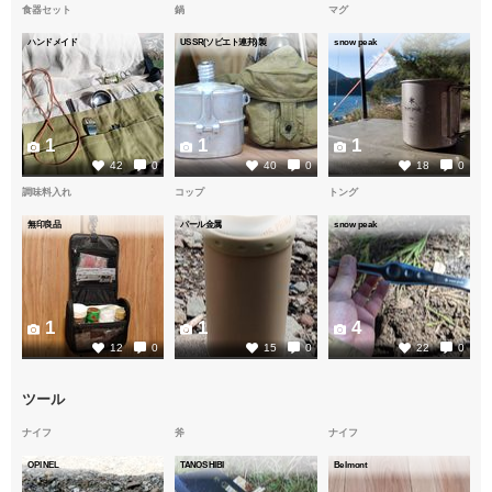
食器セット
鍋
マグ
ハンドメイド
USSR(ソビエト連邦)製
snow peak
1
1
1
42
0
40
0
18
0
調味料入れ
コップ
トング
無印良品
パール金属
snow peak
1
1
4
12
0
15
0
22
0
ツール
ナイフ
斧
ナイフ
OPINEL
TANOSHIBI
Belmont