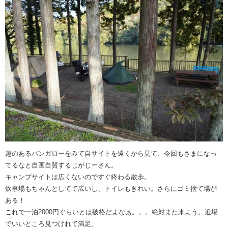
趣のあるバンガローをみて自サイトを遠くから見て、今回もさまになっ
てるなと自画自賛するじがじーさん。
キャンプサイトは広くないのですぐ終わる散歩。
炊事場もちゃんとしてて広いし、トイレもきれい。さらにゴミ捨て場が
ある！
これで一泊2000円ぐらいとは破格だよなぁ。。。絶対また来よう。近場
でいいところ見つけれて満足。