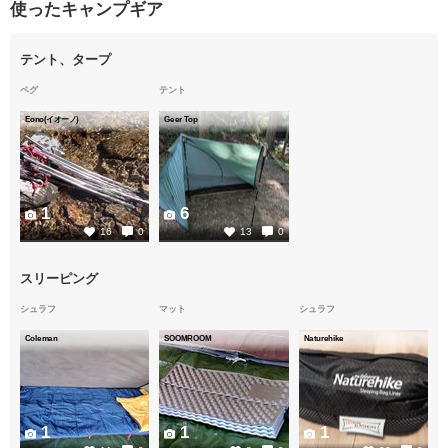
使ったキャンプギア
テント、タープ
ペグ
テント
Eono(イオーノ)
Geer Top
1
6
16
0
13
0
スリーピング
シュラフ
マット
シュラフ
Coleman
SOOMROOM
Naturehike
1
1
1