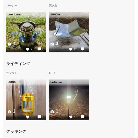
バーナー
焚火台
Lynx Cabin
BUNDOK
1
4
28
0
28
0
ライティング
ランタン
LED
LOGOS
Ledlenser
1
1
32
0
19
0
クッキング