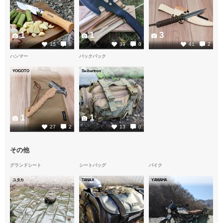
1
1
3
15
0
39
0
41
2
ハンマー
バックパック
YOGOTO
Seibertron
1
1
27
2
13
0
その他
グランドシート
シートバッグ
バイク
ユタカ
TANAX
YAMAHA