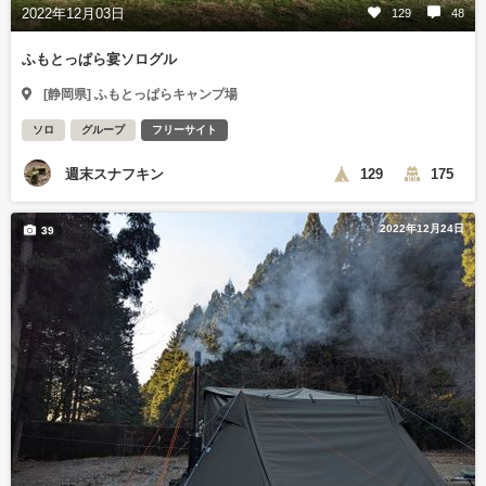
2022年12月03日
129
48
ふもとっぱら宴ソログル
[静岡県] ふもとっぱらキャンプ場
ソロ
グループ
フリーサイト
週末スナフキン
129
175
2022年12月24日
39