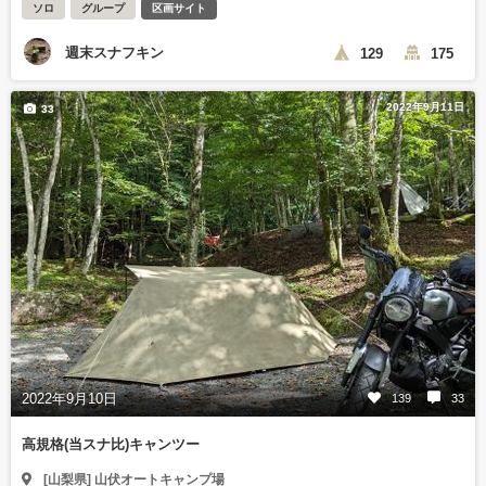
ソロ
グループ
区画サイト
週末スナフキン
129
175
2022年9月11日
33
2022年9月10日
139
33
高規格(当スナ比)キャンツー
[山梨県] 山伏オートキャンプ場