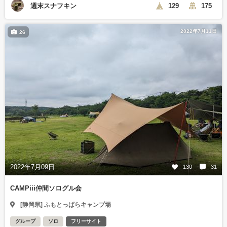
週末スナフキン
129
175
2022年7月11日
26
2022年7月09日
130
31
CAMPiii仲間ソログル会
[静岡県] ふもとっぱらキャンプ場
グループ
ソロ
フリーサイト