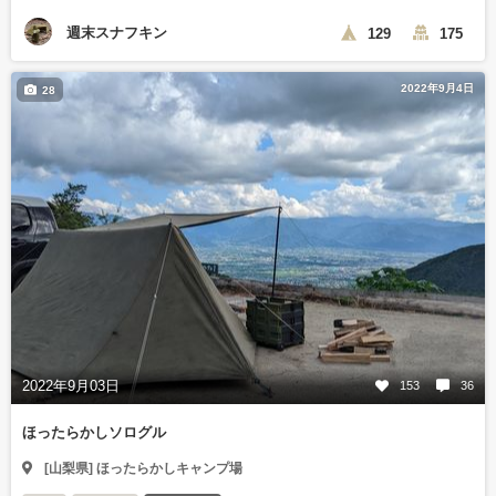
週末スナフキン
129
175
2022年9月4日
28
2022年9月03日
153
36
ほったらかしソログル
[山梨県] ほったらかしキャンプ場