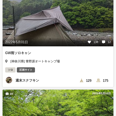
2022年5月01日
138
12
GW雨ソロキャン
[神奈川県] 青野原オートキャンプ場
ソロ
区画サイト
週末スナフキン
129
175
2022年5月10日
28