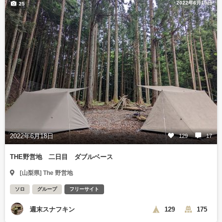
2022年6月19日
25
2022年6月18日
129
17
THE野営地 二日目 ダブルベース
[山梨県] The 野営地
ソロ
グループ
フリーサイト
週末スナフキン
129
175