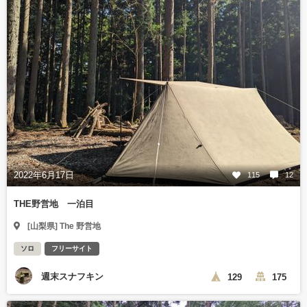
2022年6月17日
115
12
THE野営地 一泊目
[山梨県] The 野営地
ソロ
フリーサイト
週末スナフキン
129
175