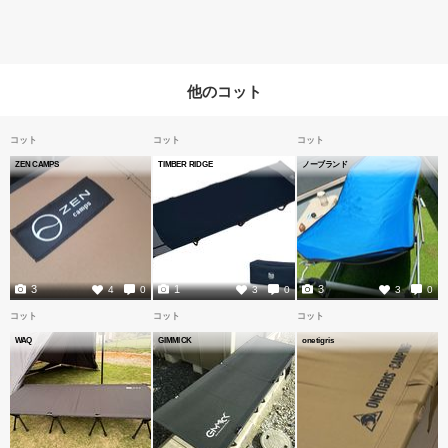
他のコット
コット
コット
コット
ZEN CAMPS
TIMBER RIDGE
ノーブランド
3
1
3
4
0
3
0
3
0
コット
コット
コット
WAQ
GIMMICK
onetigris