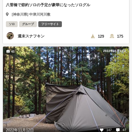
八菅橋で節約ソロの予定が豪華になったソログル
[神奈川県] 中津川河川敷
ソロ
グループ
フリーサイト
週末スナフキン
129
175
2022年11月13日
41
2022年11月12日
147
47