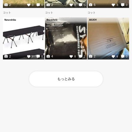
2
2
6
3
0
5
0
3
0
コット
コット
コット
Naturehike
Brennholz
AS2OV
2
4
2
7
0
8
2
4
0
もっとみる