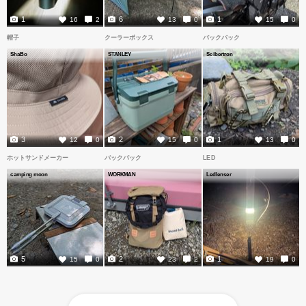
1
6
1
16
2
13
0
15
0
帽子
クーラーボックス
バックパック
ShaBo
STANLEY
Seibertron
3
2
1
12
0
15
0
13
0
ホットサンドメーカー
バックパック
LED
camping moon
WORKMAN
Ledlenser
5
2
1
15
0
23
2
19
0