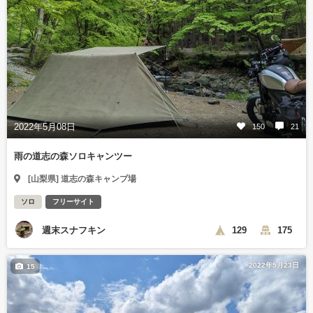
2022年5月08日
150
21
雨の道志の森ソロキャンツー
[山梨県] 道志の森キャンプ場
ソロ
フリーサイト
週末スナフキン
129
175
2022年5月23日
15