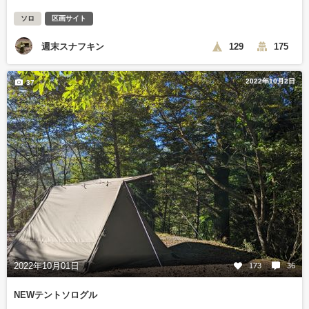
ソロ
区画サイト
週末スナフキン
129
175
2022年10月2日
37
2022年10月01日
173
36
NEWテントソログル