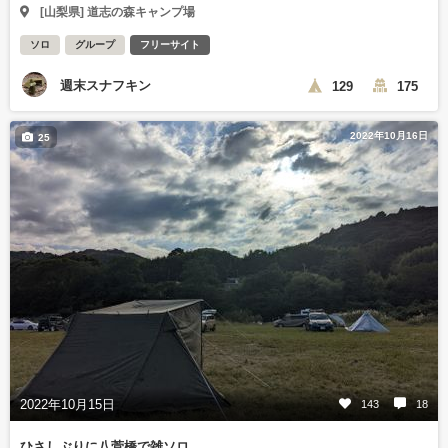
[山梨県] 道志の森キャンプ場
ソロ
グループ
フリーサイト
週末スナフキン
129
175
2022年10月16日
25
2022年10月15日
143
18
ひさしぶりに八菅橋で雑ソロ