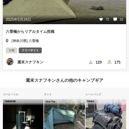
2025年5月24日
72
22
八菅橋からリアルタイム投稿
[神奈川県] 八菅橋
ソロ
フリーサイト
週末スナフキン
129
175
週末スナフキンさんの他のキャンプギア
コーヒーミル
テント
シートバッグ
TIMEMORE
Geer Top
TANAX