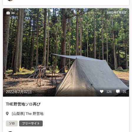
2022年7月3日
30
2022年7月02日
126
26
THE野営地ソロ再び
[山梨県] The 野営地
ソロ
フリーサイト