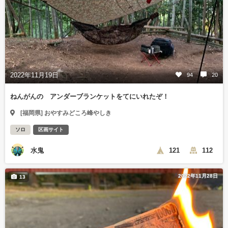
2022年11月19日
94
20
ねんがんの アンダーブランケットをてにいれたぞ！
[福岡県] おやすみどころ峰やしき
ソロ
区画サイト
水鬼
121
112
2022年11月28日
13