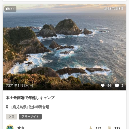
2022年1月8日
16
2021年12月30日
54
2
本土最南端で年越しキャンプ
[鹿児島県] 佐多岬野営場
ソロ
フリーサイト
水鬼
121
112