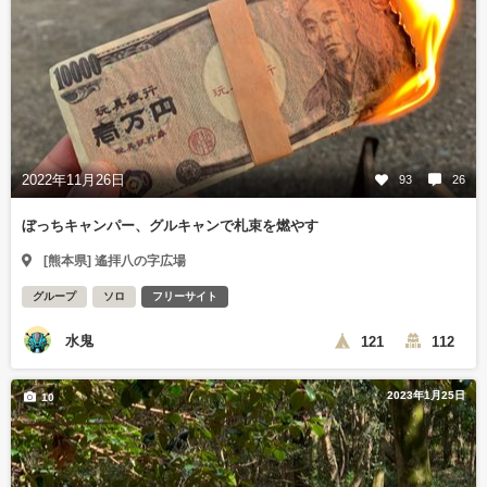
2022年11月26日
93
26
ぼっちキャンパー、グルキャンで札束を燃やす
[熊本県] 遙拝八の字広場
グループ
ソロ
フリーサイト
水鬼
121
112
2023年1月25日
10