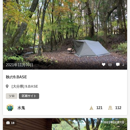
2021年11月03日
69
2
秋の9.BASE
[大分県] 9.BASE
ソロ
区画サイト
水鬼
121
112
2021年12月7日
18