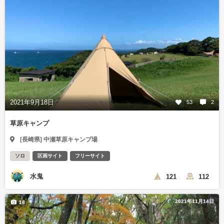
2021年9月18日
53
2
草原キャンプ
[長崎県] 中瀬草原キャンプ場
ソロ
区画サイト
フリーサイト
水鬼
121
112
2021年11月14日
18