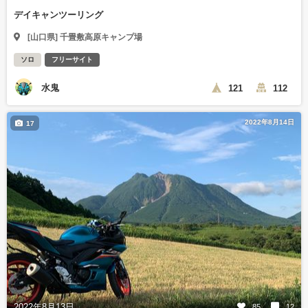
デイキャンツーリング
[山口県] 千畳敷高原キャンプ場
ソロ
フリーサイト
水鬼
121
112
2022年8月14日
17
2022年8月13日
85
12