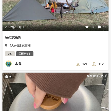
2022年11月03日
86
19
秋の志高湖
[大分県] 志高湖
ソロ
区画サイト
水鬼
121
112
2022年11月15日
9