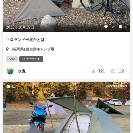
2022年10月29日
83
6
ソロランド平尾台とは
[福岡県] 目白洞キャンプ場
ソロ
フリーサイト
水鬼
121
112
2022年11月6日
41