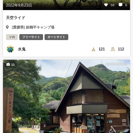
2022年9月23日
59
6
天空ライド
[愛媛県] 姫鶴平キャンプ場
ソロ
フリーサイト
オートサイト
水鬼
121
112
2022年10月9日
11