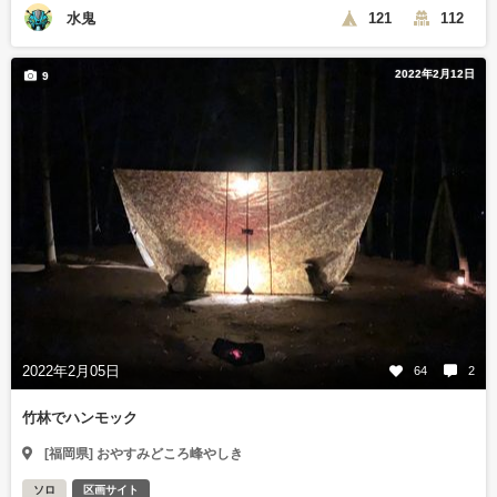
水鬼
121
112
2022年2月12日
9
2022年2月05日
64
2
竹林でハンモック
[福岡県] おやすみどころ峰やしき
ソロ
区画サイト