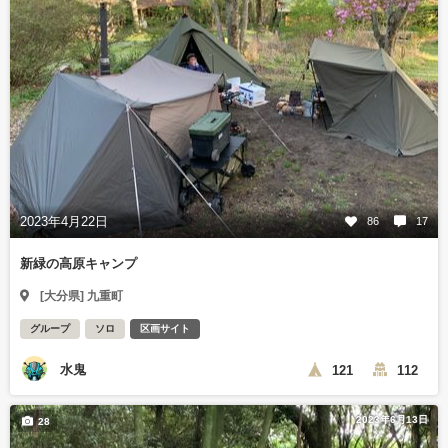
2023年4月22日
86
17
新緑の高原キャンプ
[大分県] 九重町
グループ
ソロ
区画サイト
水鬼
121
112
2023年6月13日
28