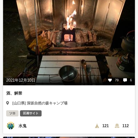
2021年12月10日
79
6
酒、解禁
[山口県] 深坂自然の森キャンプ場
ソロ
区画サイト
水鬼
121
112