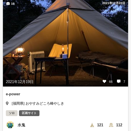
2021年12月20日
10
2021年12月19日
66
7
e-power
[福岡県] おやすみどころ峰やしき
ソロ
区画サイト
水鬼
121
112