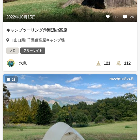
2022年10月15日
112
24
キャンプツーリング@海辺の高原
[山口県] 千畳敷高原キャンプ場
ソロ
フリーサイト
水鬼
121
112
2022年10月24日
23