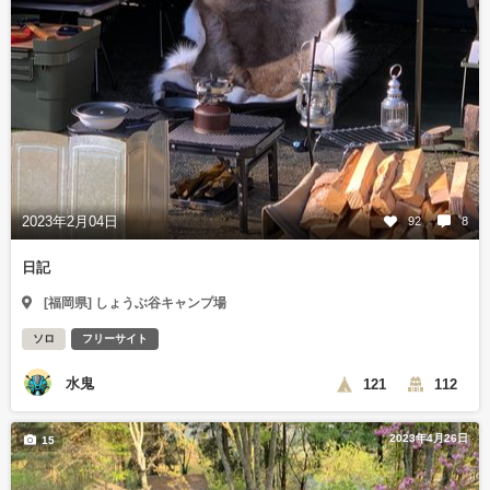
2023年2月04日
92
8
日記
[福岡県] しょうぶ谷キャンプ場
ソロ
フリーサイト
水鬼
121
112
2023年4月26日
15