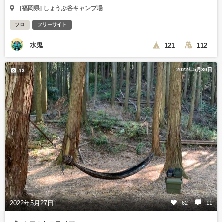
[福岡県] しょうぶ谷キャンプ場
ソロ
フリーサイト
水鬼
121
112
2022年5月30日
13
2022年5月27日
62
11