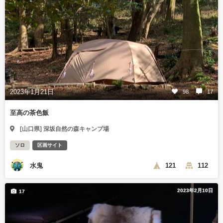
2023年1月21日
98
17
至高の茶色飯
[山口県] 深坂自然の森キャンプ場
ソロ
区画サイト
水鬼
121
112
2023年2月10日
17