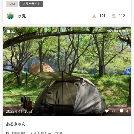
ソロ
フリーサイト
水鬼
121
112
2022年4月19日
21
2022年4月16日
77
4
あるきゃん
[福岡県] しょうぶ谷キャンプ場