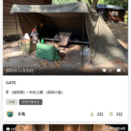
2021年11月20日
67
4
GATE
[福岡県] 一本松公園 （昭和の森）
ソロ
フリーサイト
水鬼
121
112
2021年12月14日
12