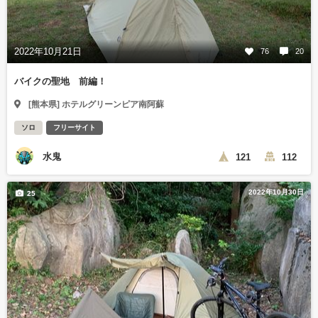
2022年10月21日
76
20
バイクの聖地 前編！
[熊本県] ホテルグリーンピア南阿蘇
ソロ
フリーサイト
水鬼
121
112
2022年10月30日
25