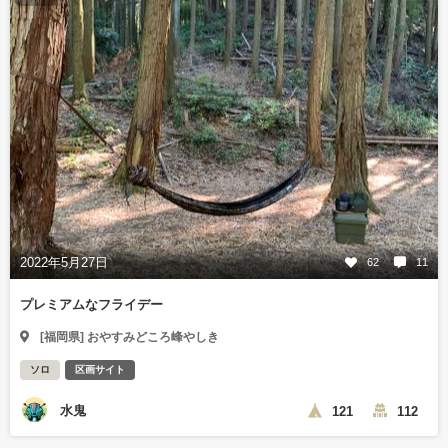
2022年5月27日
62
11
プレミアムなフライデー
[福岡県] おやすみどころ峰やしき
ソロ
区画サイト
水鬼
121
112