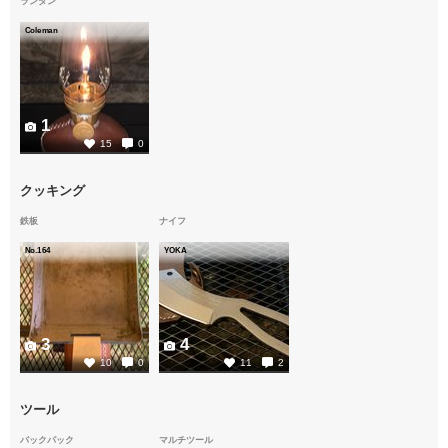
ランタン
Coleman
1
15
0
クッキング
鉄板
ナイフ
No.164
YOKA
3
4
10
0
11
2
ツール
バックパック
マルチツール