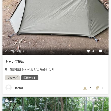
2022年12月30日
48
0
キャンプ納め
[福岡県] おやすみどころ峰やしき
グループ
区画サイト
tarou
7
1
2022年11月21日
13