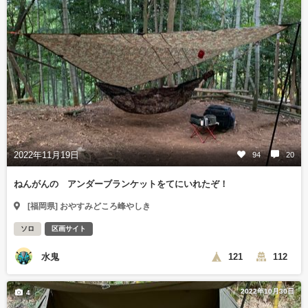
2022年11月19日
94
20
ねんがんの アンダーブランケットをてにいれたぞ！
[福岡県] おやすみどころ峰やしき
ソロ
区画サイト
水鬼
121
112
2022年10月30日
4