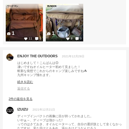
ワークマン
BUNDOK
1
1
11
0
9
0
ENJOY THE OUTDOORS
2021年12月29日
はじめまして！こんばんは😊
凄いですねオイルヒーター初めて見ました！
斬新な発想でこれからのキャンプ楽しみですね⛺️
九州キャンプ憧れます。
来年は九州にキャンプ行ってみたいですので色々な所紹介して下さい👍🏼
続きを読む
返信する
2件の返信を見る
IZUIZU
2021年12月21日
ディープインパクトの画像に目が持ってかれました。
いやぁ～、ディープは強かった!
ってのはさておき、オイルヒーターって、自分の選択肢として全くなかっ
たですが、見た目はともあれ、温かさはどうなんだろう。