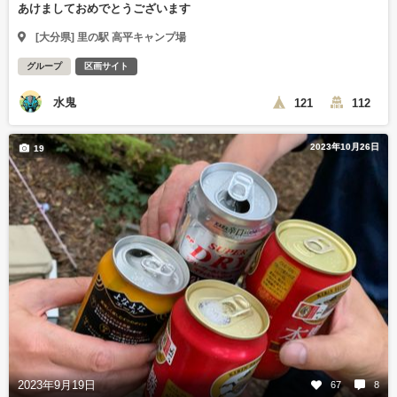
あけましておめでとうございます
[大分県] 里の駅 高平キャンプ場
グループ
区画サイト
水鬼
121
112
2023年10月26日
19
2023年9月19日
67
8