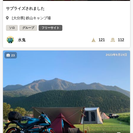
サプライズされました
[大分県] 鉄山キャンプ場
ソロ
グループ
フリーサイト
水鬼
121
112
2023年9月19日
23