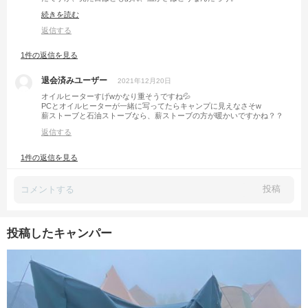
外気温が分かりませんが、幕内で10度超えるのであれば、全くモウマンタ
続きを読む
イなような気がしますね。
返信する
1件の返信を見る
退会済みユーザー
2021年12月20日
オイルヒーターすげwかなり重そうですね💦
PCとオイルヒーターが一緒に写ってたらキャンプに見えなさそw
薪ストーブと石油ストーブなら、薪ストーブの方が暖かいですかね？？
返信する
1件の返信を見る
投稿
投稿したキャンパー