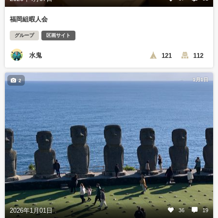
福岡組暇人会
グループ
区画サイト
水鬼
121
112
1月1日
2
2026年1月01日
36
19