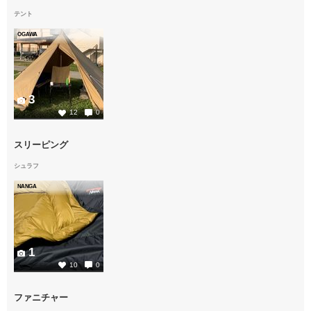
テント
OGAWA
3
12
0
スリーピング
シュラフ
NANGA
1
10
0
ファニチャー