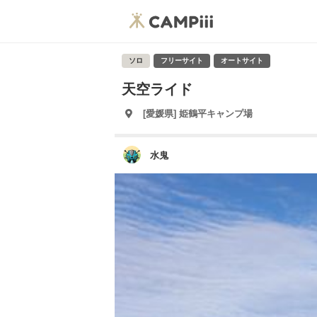
ソロ
フリーサイト
オートサイト
天空ライド
[愛媛県] 姫鶴平キャンプ場
水鬼