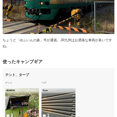
ちょうど「ゆふいんの森」号が通過。JR九州はお洒落な車両が多いです
ね。
使ったキャンプギア
テント、タープ
テント
ペグ
BUNDOK
Eono
2
1