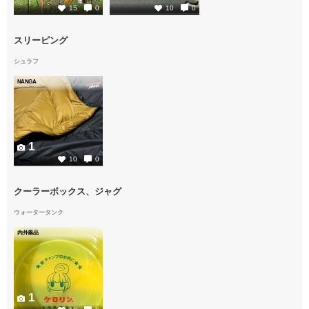
15
0
10
0
スリーピング
シュラフ
NANGA
1
10
0
クーラーボックス、ジャグ
ウォータータンク
内外薬品
1