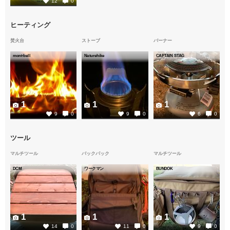
12
0
ヒーティング
焚火台
ストーブ
バーナー
mont-bell
Naturehike
CAPTAIN STAG
1
1
1
9
0
9
0
6
0
ツール
マルチツール
バックパック
マルチツール
DCM
ワークマン
BUNDOK
1
1
1
14
0
11
0
9
0