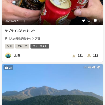
2023年9月19日
67
8
サプライズされました
[大分県] 鉄山キャンプ場
ソロ
グループ
フリーサイト
水鬼
121
112
2023年9月19日
23