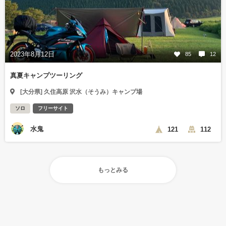
2023年8月12日
85
12
真夏キャンプツーリング
[大分県] 久住高原 沢水（そうみ）キャンプ場
ソロ
フリーサイト
水鬼
121
112
もっとみる