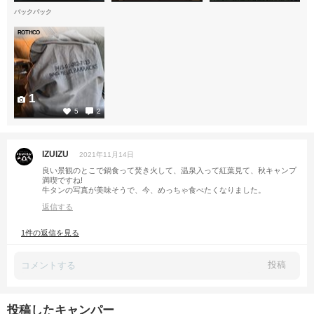
バックパック
ROTHCO
1
5
2
IZUIZU
2021年11月14日
良い景観のとこで鍋食って焚き火して、温泉入って紅葉見て、秋キャンプ
満喫ですね!
牛タンの写真が美味そうで、今、めっちゃ食べたくなりました。
返信する
1件の返信を見る
投稿
投稿したキャンパー