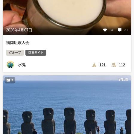
2026年4月07日
37
31
福岡組暇人会
グループ
区画サイト
水鬼
121
112
1月1日
2