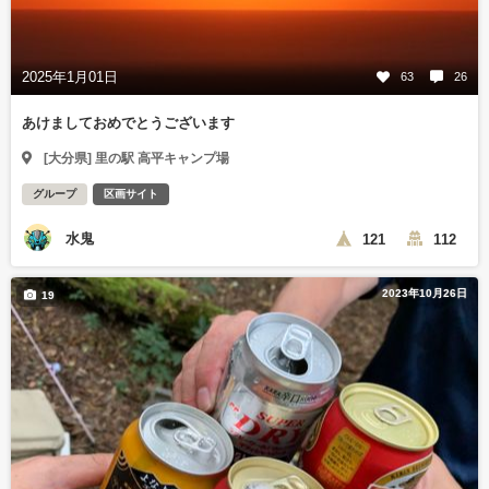
2025年1月01日
63
26
あけましておめでとうございます
[大分県] 里の駅 高平キャンプ場
グループ
区画サイト
水鬼
121
112
2023年10月26日
19