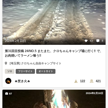
2024年2月10日
63
8
第31回目投稿 24/NO.5 またまた、クロちゃんキャンプ場に行く‼️ で、
お肉焼いてラーメン喰う‼️
[埼玉県] クロちゃん自由キャンプサイト
ソロ
フリーサイト
オートサイト
🔥焚き火🔥
122
421
2024年2月18日
87