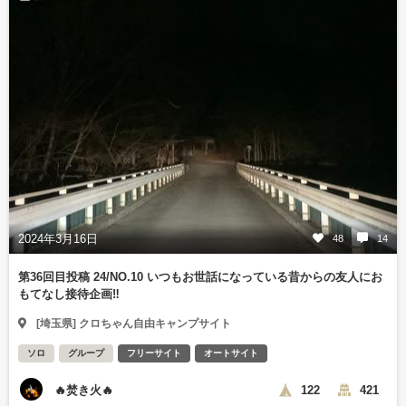
2024年3月16日
48
14
第36回目投稿 24/NO.10 いつもお世話になっている昔からの友人にお
もてなし接待企画‼️
[埼玉県] クロちゃん自由キャンプサイト
ソロ
グループ
フリーサイト
オートサイト
🔥焚き火🔥
122
421