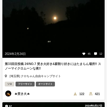
2024年2月24日
45
12
第33回目投稿 24/NO.7 焚き火好き&薪割り好きにはたまらん場所‼️ ス
ノーマイクロムーンな夜‼️
[埼玉県] クロちゃん自由キャンプサイト
ソロ
フリーサイト
オートサイト
🔥焚き火🔥
122
421
2024年3月17日
57