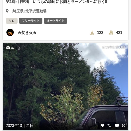
第18回目投稿 いつもの場所にお肉とラーメン食べに行く‼️
[埼玉県] 北平沢運動場
ソロ
フリーサイト
オートサイト
🔥焚き火🔥
122
421
2023年10月21日
42
2023年10月21日
71
10