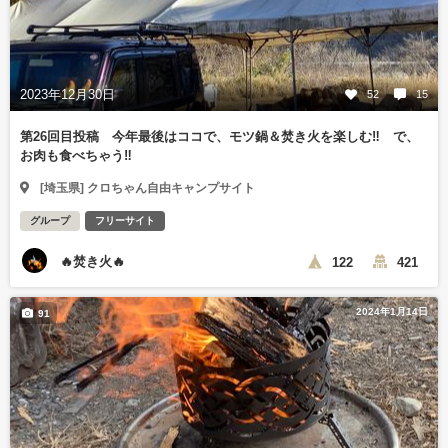
2023年12月30日
52
15
第26回目投稿 今年最後はココで、モツ鍋＆焚き火を楽しむ‼️ で、
お肉も食べちゃう‼️
[埼玉県] クロちゃん自由キャンプサイト
グループ
フリーサイト
🔥焚き火🔥
122
421
2024年1月14日
91