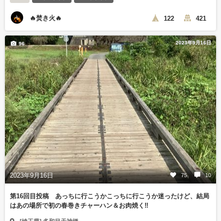
🔥焚き火🔥
122
421
2023年9月16日
96
2023年9月16日
75
10
第16回目投稿 あっちに行こうかこっちに行こうか迷ったけど、結局
はあの場所で初の春巻きチャーハン＆お肉焼く‼️