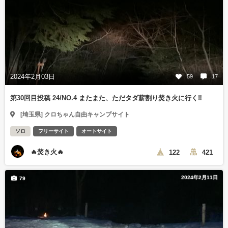
2024年2月03日
59
17
第30回目投稿 24/NO.4 またまた、ただタダ薪割り焚き火に行く‼️
[埼玉県] クロちゃん自由キャンプサイト
ソロ
フリーサイト
オートサイト
🔥焚き火🔥
122
421
2024年2月11日
79