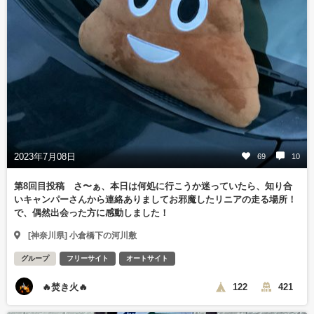
2023年7月08日
69
10
第8回目投稿 さ〜ぁ、本日は何処に行こうか迷っていたら、知り合
いキャンパーさんから連絡ありましてお邪魔したリニアの走る場所！
で、偶然出会った方に感動しました！
[神奈川県] 小倉橋下の河川敷
グループ
フリーサイト
オートサイト
🔥焚き火🔥
122
421