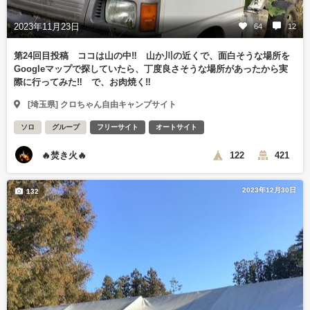
2023年11月23日
64
12
第24回目投稿 ココは山の中‼️ 山か川の近くで、面白そうな場所を
Googleマップで探していたら、丁度良さそうな場所があったから実
際に行ってみた‼️ で、お肉焼く‼️
[埼玉県] クロちゃん自由キャンプサイト
ソロ
グループ
フリーサイト
オートサイト
🔥焚き火🔥
122
421
2023年12月30日
132