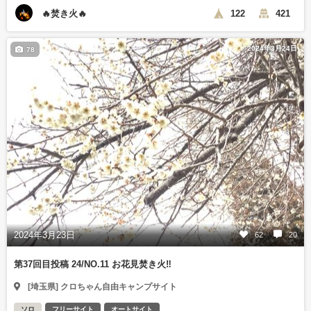
🔥焚き火🔥
122
421
2024年3月24日
78
2024年3月23日
62
20
第37回目投稿 24/NO.11 お花見焚き火‼️
[埼玉県] クロちゃん自由キャンプサイト
ソロ
フリーサイト
オートサイト