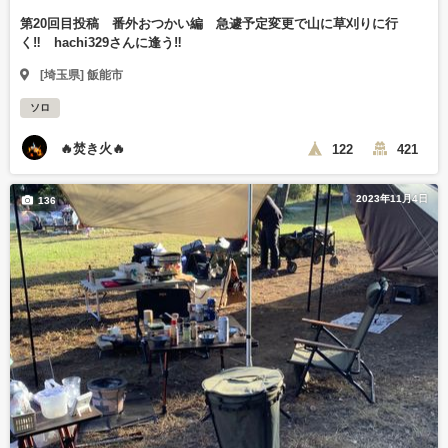
第20回目投稿 番外おつかい編 急遽予定変更で山に草刈りに行
く‼️ hachi329さんに逢う‼️
[埼玉県] 飯能市
ソロ
🔥焚き火🔥
122
421
2023年11月4日
136