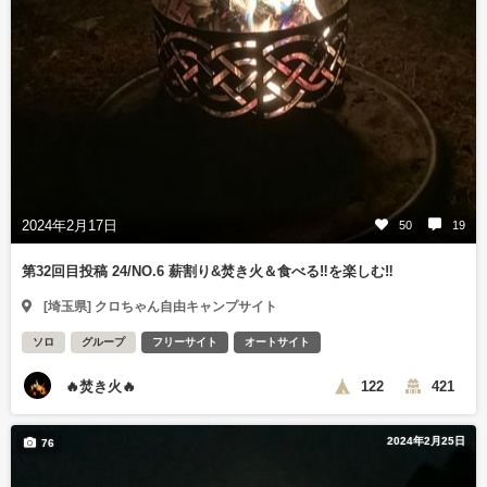
2024年2月17日
50
19
第32回目投稿 24/NO.6 薪割り&焚き火＆食べる‼️を楽しむ‼️
[埼玉県] クロちゃん自由キャンプサイト
ソロ
グループ
フリーサイト
オートサイト
🔥焚き火🔥
122
421
2024年2月25日
76