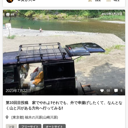
2023年7月22日
66
2023年7月22日
68
8
第10回目投稿 家でやれよ❗️それでも、外で串揚げしたくて、なんとな
く山と川がある方向へ行ってみる❗️
[東京都] 柚木の川原(山崎川原)
ソロ
フリーサイト
オートサイト