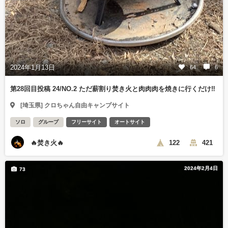
2024年1月13日
64
6
第28回目投稿 24/NO.2 ただ薪割り焚き火と肉肉肉を焼きに行くだけ‼️
[埼玉県] クロちゃん自由キャンプサイト
ソロ
グループ
フリーサイト
オートサイト
🔥焚き火🔥
122
421
2024年2月4日
73