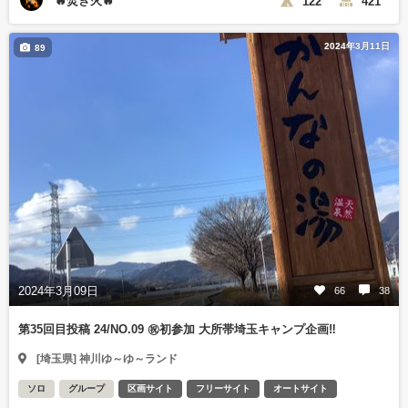
🔥焚き火🔥
122
421
2024年3月11日
89
2024年3月09日
66
38
第35回目投稿 24/NO.09 ㊗️初参加 大所帯埼玉キャンプ企画‼️
[埼玉県] 神川ゆ～ゆ～ランド
ソロ
グループ
区画サイト
フリーサイト
オートサイト