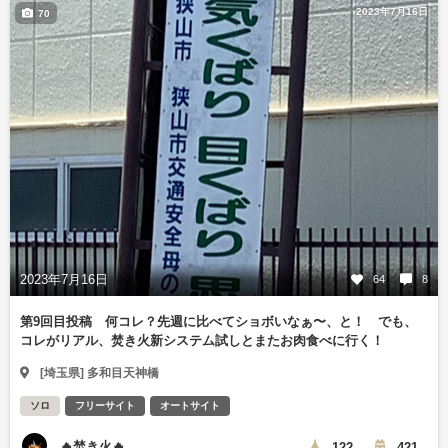
2023年7月16日
70
2023年7月16日
64
8
第9回目投稿 何コレ？先週に比べてショボいなぁ〜、と！ でも、
コレがリアル、焚き火新システム試しとまたお肉食べに行く！
[埼玉県] 多和目天神橋
ソロ
フリーサイト
オートサイト
🔥焚き火🔥
122
421