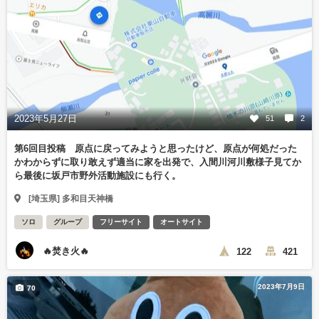
2023年5月27日
51
2
第6回目投稿 原点に戻ってみようと思ったけど、原点が何処だった
かわからずに取り敢えず適当に家を出発で、入間川河川敷様子見てか
ら最後に坂戸市野外活動施設にも行く。
[埼玉県] 多和目天神橋
ソロ
グループ
フリーサイト
オートサイト
🔥焚き火🔥
122
421
2023年7月9日
70