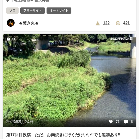
[埼玉県] 多和目天神橋
ソロ
フリーサイト
オートサイト
🔥焚き火🔥
122
421
2023年9月24日
81
2023年9月24日
71
8
第17回目投稿 ただ、お肉焼きに行くだけいい‼️でも追加あり‼️