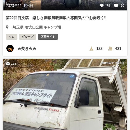
2023年11月03日
78
10
第22回目投稿 楽しさ満載満載満載の雰囲気の中お肉焼く‼️
[埼玉県] 智光山公園 キャンプ場
ソロ
グループ
区画サイト
🔥焚き火🔥
122
421
2023年11月23日
134