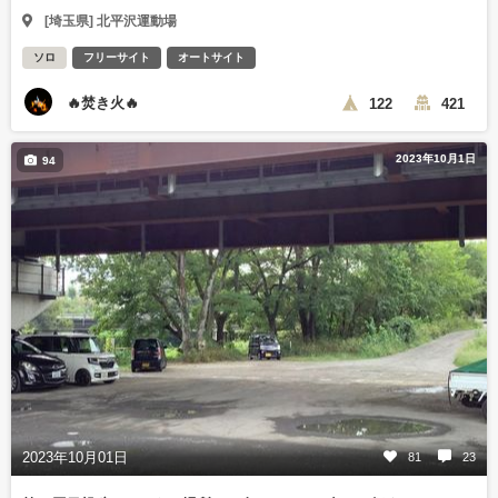
[埼玉県] 北平沢運動場
ソロ
フリーサイト
オートサイト
🔥焚き火🔥
122
421
2023年10月1日
94
2023年10月01日
81
23