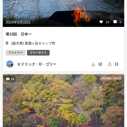
2024年8月15日
24
0
第10話 日本一
[栃木県] 菖蒲ヶ浜キャンプ村
ファミリー
フリーサイト
セドリック・D・ゴリー
12
11
2024年11月3日
13