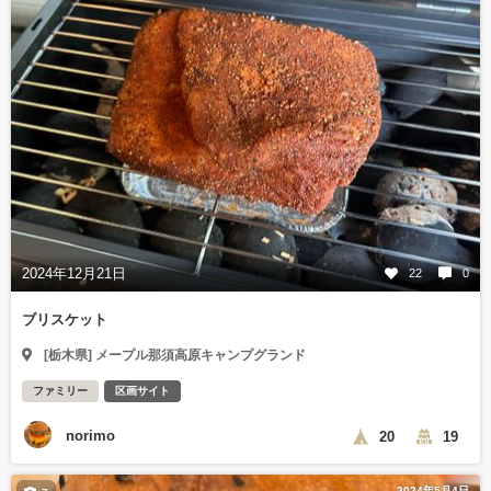
2024年12月21日
22
0
ブリスケット
[栃木県] メープル那須高原キャンプグランド
ファミリー
区画サイト
norimo
20
19
2024年5月4日