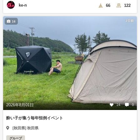
ke-n
66
122
2日前
16
2026年8月01日
24
0
酔い子が集う毎年恒例イベント
[秋田県] 秋田県
グループ