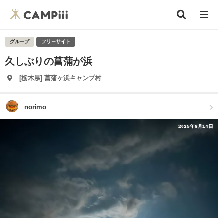
グループ
フリーサイト
久しぶりの菖蒲が浜
[栃木県] 菖蒲ヶ浜キャンプ村
norimo
2025年8月14日