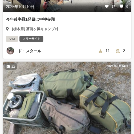
2025年10月10日
17
0
今年後半戦1発目は中禅寺湖
[栃木県] 菖蒲ヶ浜キャンプ村
ソロ
フリーサイト
ド・スタール
11
2
2025年6月14日
12