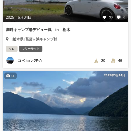
2025年6月04日
30
0
湖畔キャンプ場デビュー戦 in 栃木
[栃木県] 菖蒲ヶ浜キャンプ村
ソロ
フリーサイト
コペ to バモ△
20
46
2025年3月14日
11