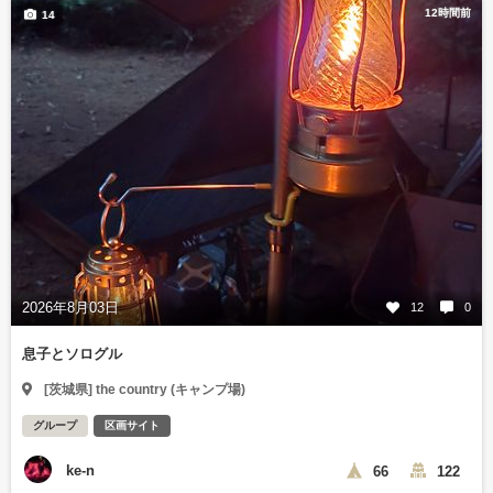
12時間前
14
2026年8月03日
12
0
息子とソログル
[茨城県] the country (キャンプ場)
グループ
区画サイト
ke-n
66
122