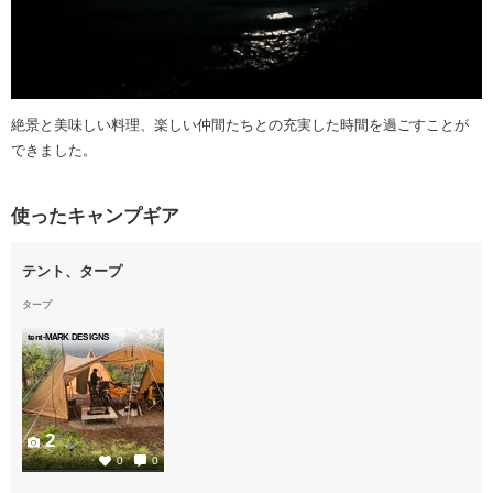
絶景と美味しい料理、楽しい仲間たちとの充実した時間を過ごすことが
できました。
使ったキャンプギア
テント、タープ
タープ
tent-MARK DESIGNS
2
0
0