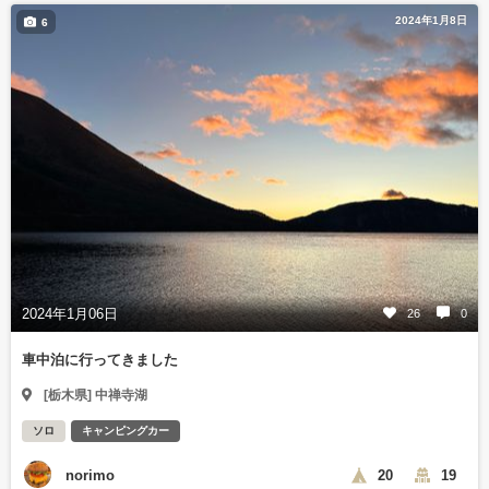
2024年1月8日
6
2024年1月06日
26
0
車中泊に行ってきました
[栃木県] 中禅寺湖
ソロ
キャンピングカー
norimo
20
19