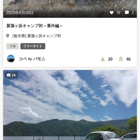
2025年6月04日
35
2
菖蒲ヶ浜キャンプ村～番外編～
[栃木県] 菖蒲ヶ浜キャンプ村
ソロ
フリーサイト
コペ to バモ△
20
46
2025年6月14日
18