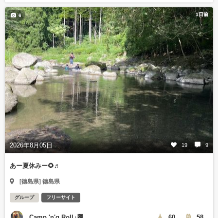
1日前
6
2026年8月05日
19
9
あー夏休みー🌻♬
[徳島県] 徳島県
グループ
フリーサイト
Camp 'n'g Roll♪🏁
60
58