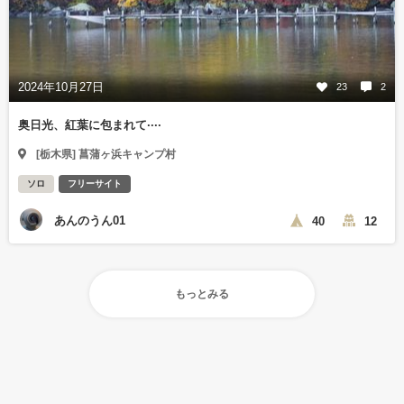
2024年10月27日
23
2
奥日光、紅葉に包まれて····
[栃木県] 菖蒲ヶ浜キャンプ村
ソロ
フリーサイト
あんのうん01
40
12
もっとみる