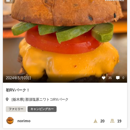
7
2024年5月03日
35
0
初RVパーク！
[栃木県] 那須塩原ニワトコRVパーク
ファミリー
キャンピングカー
norimo
20
19