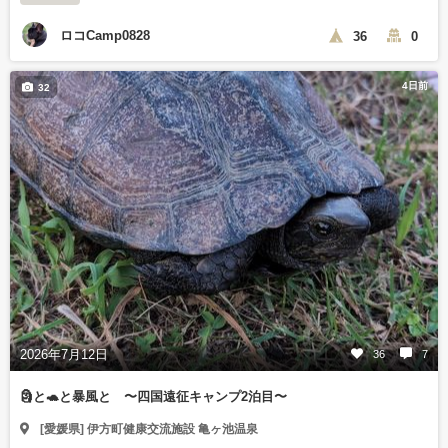
ロコCamp0828
36
0
4日前
32
2026年7月12日
36
7
🗿と🐢と暴風と 〜四国遠征キャンプ2泊目〜
[愛媛県] 伊方町健康交流施設 亀ヶ池温泉