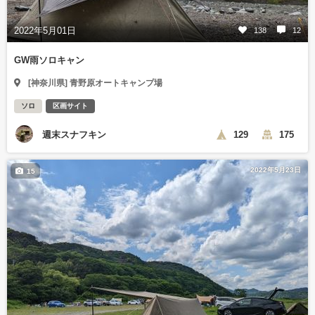
2022年5月01日
138
12
GW雨ソロキャン
[神奈川県] 青野原オートキャンプ場
ソロ
区画サイト
週末スナフキン
129
175
2022年5月23日
15