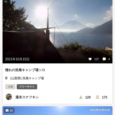
2021年10月15日
137
4
憧れの浩庵キャンプ場ソロ
[山梨県] 浩庵キャンプ場
ソロ
フリーサイト
週末スナフキン
129
175
2021年10月31日
12