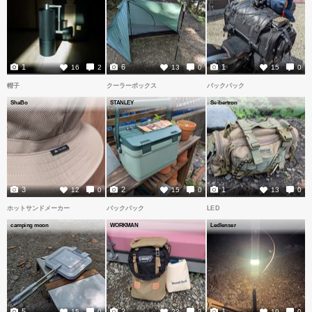
1
6
1
16
2
13
0
15
0
帽子
クーラーボックス
バックパック
ShaBo
STANLEY
Seibertron
3
2
1
12
0
15
0
13
0
ホットサンドメーカー
バックパック
LED
camping moon
WORKMAN
Ledlenser
5
2
1
15
0
23
2
19
0