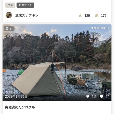
ソロ
区画サイト
週末スナフキン
129
175
2022年1月30日
17
2022年1月29日
118
17
突然決めたソログル