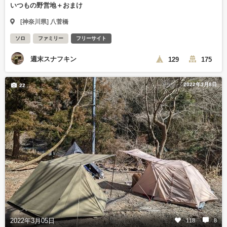
いつもの野営地＋おまけ
[神奈川県] 八菅橋
ソロ
ファミリー
フリーサイト
週末スナフキン
129
175
2022年3月8日
22
2022年3月05日
118
8