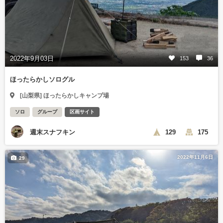
2022年9月03日
153
36
ほったらかしソログル
[山梨県] ほったらかしキャンプ場
ソロ
グループ
区画サイト
週末スナフキン
129
175
2022年11月6日
29