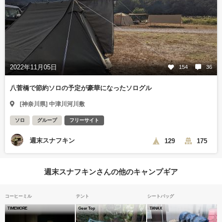
2022年11月05日
154
36
八菅橋で節約ソロの予定が豪華になったソログル
[神奈川県] 中津川河川敷
ソロ
グループ
フリーサイト
週末スナフキン
129
175
週末スナフキンさんの他のキャンプギア
コーヒーミル
テント
シートバッグ
TIMEMORE
Geer Top
TANAX