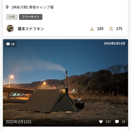
[神奈川県] 青根キャンプ場
ソロ
フリーサイト
週末スナフキン
129
175
2022年2月13日
19
2022年2月12日
137
16