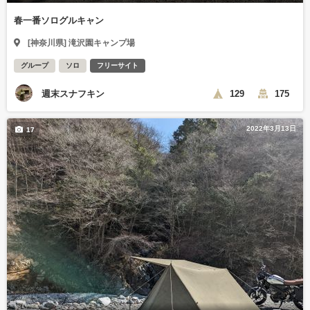
春一番ソログルキャン
[神奈川県] 滝沢園キャンプ場
グループ
ソロ
フリーサイト
週末スナフキン
129
175
2022年3月13日
17