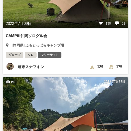
2022年7月09日
130
31
CAMPiii仲間ソログル会
[静岡県] ふもとっぱらキャンプ場
グループ
ソロ
フリーサイト
週末スナフキン
129
175
2022年7月24日
23