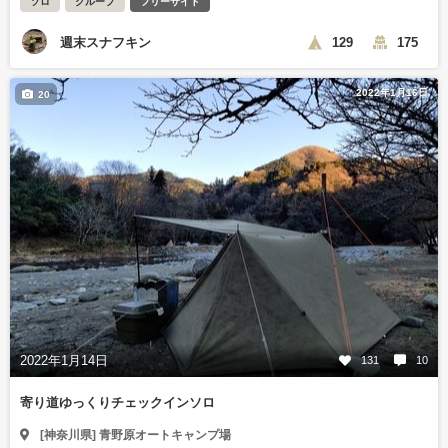
ソロ
グループ
フリーサイト
週末スナフキン
129
175
2022年1月16日
20
2022年1月14日
131
10
寄り道ゆっくりチェックインソロ
[神奈川県] 青野原オートキャンプ場