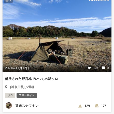
6
2021年11月12日
128
8
解放された野営地でいつもの雑ソロ
[神奈川県] 八菅橋
ソロ
フリーサイト
週末スナフキン
129
175