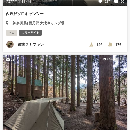
2022年3月12日
127
10
西丹沢ソロキャンツー
[神奈川県] 西丹沢 大滝キャンプ場
ソロ
フリーサイト
週末スナフキン
129
175
2022年3月26日
27