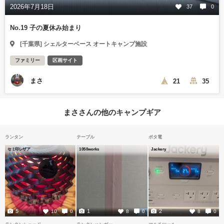
2026年7月18日
37
0
No.19 子の夏休み始まり
[千葉県] シェルターベース オートキャンプ施設
ファミリー
区画サイト
まさ
21
35
まささんの他のキャンプギア
ランタン
テーブル
ポタ電
セミ印レザア
1050works
Jackery
5
1
2
10
0
8
0
8
0