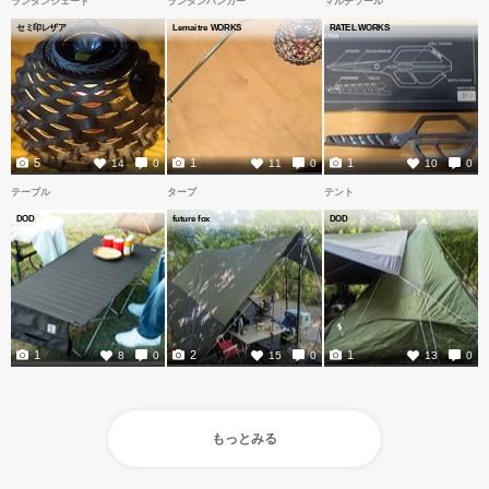
ランタンシェード
ランタンハンガー
マルチツール
セミ印レザア
Lemaitre WORKS
RATEL WORKS
5
1
1
14
0
11
0
10
0
テーブル
タープ
テント
DOD
future fox
DOD
1
2
1
8
0
15
0
13
0
もっとみる