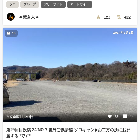
ソロ
グループ
フリーサイト
オートサイト
🔥焚き火🔥
123
422
2024年2月1日
48
2024年1月30日
67
14
第29回目投稿 24/NO.3 番外ご挨拶編 ソロキャン✖️お二方の所にお邪
魔する‼️です‼️