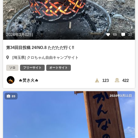
2024年3月02日
69
10
第34回目投稿 24/NO.8 ただただ行く‼️
[埼玉県] クロちゃん自由キャンプサイト
ソロ
フリーサイト
オートサイト
🔥焚き火🔥
123
422
2024年3月11日
89