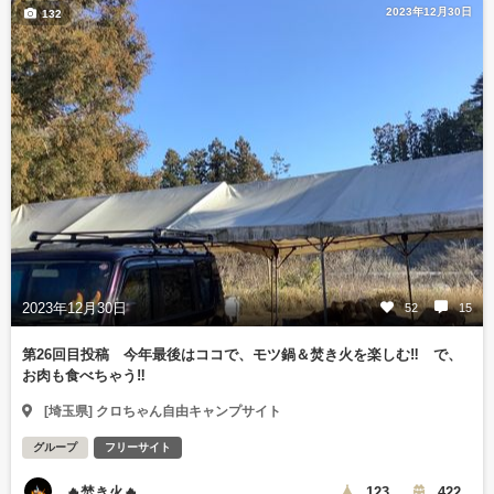
2023年12月30日
132
2023年12月30日
52
15
第26回目投稿 今年最後はココで、モツ鍋＆焚き火を楽しむ‼️ で、
お肉も食べちゃう‼️
[埼玉県] クロちゃん自由キャンプサイト
グループ
フリーサイト
🔥焚き火🔥
123
422