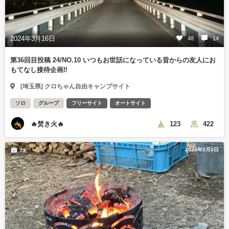
2024年3月16日
48
14
第36回目投稿 24/NO.10 いつもお世話になっている昔からの友人にお
もてなし接待企画‼️
[埼玉県] クロちゃん自由キャンプサイト
ソロ
グループ
フリーサイト
オートサイト
🔥焚き火🔥
123
422
2024年3月3日
73