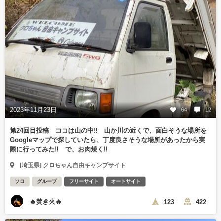
2023年11月23日
64
12
第24回目投稿 ココは山の中‼️ 山か川の近くで、面白そうな場所を
Googleマップで探していたら、丁度良さそうな場所があったから実
際に行ってみた‼️ で、お肉焼く‼️
[埼玉県] クロちゃん自由キャンプサイト
ソロ
グループ
フリーサイト
オートサイト
🔥焚き火🔥
123
422