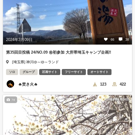
2024年3月09日
66
38
第35回目投稿 24/NO.09 ㊗️初参加 大所帯埼玉キャンプ企画‼️
[埼玉県] 神川ゆ～ゆ～ランド
ソロ
グループ
区画サイト
フリーサイト
オートサイト
🔥焚き火🔥
123
422
2024年3月24日
78