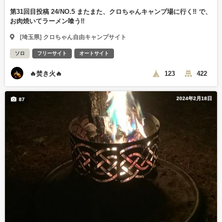
第31回目投稿 24/NO.5 またまた、クロちゃんキャンプ場に行く‼️ で、
お肉焼いてラーメン喰う‼️
[埼玉県] クロちゃん自由キャンプサイト
ソロ
フリーサイト
オートサイト
🔥焚き火🔥
123
422
2024年2月18日
87