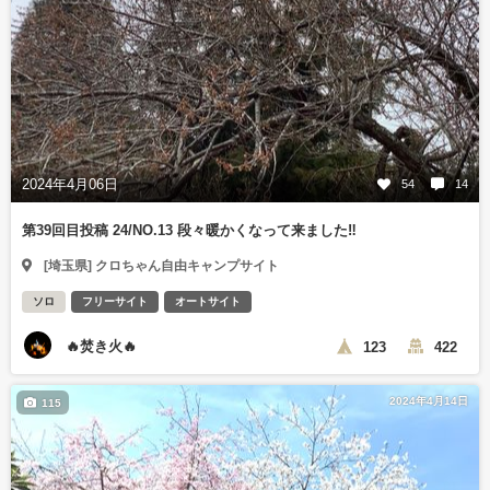
2024年4月06日
54
14
第39回目投稿 24/NO.13 段々暖かくなって来ました‼️
[埼玉県] クロちゃん自由キャンプサイト
ソロ
フリーサイト
オートサイト
🔥焚き火🔥
123
422
2024年4月14日
115