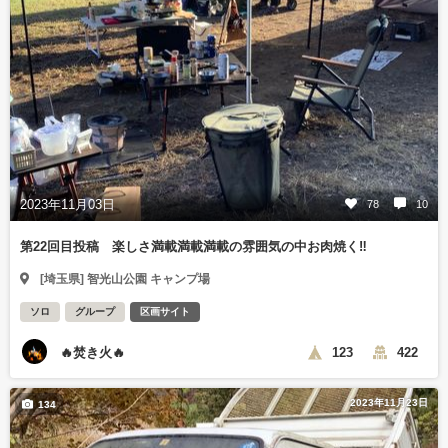
2023年11月03日
78
10
第22回目投稿 楽しさ満載満載満載の雰囲気の中お肉焼く‼️
[埼玉県] 智光山公園 キャンプ場
ソロ
グループ
区画サイト
🔥焚き火🔥
123
422
2023年11月23日
134