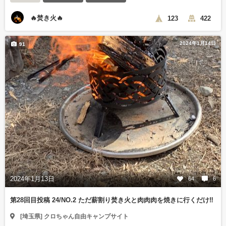
🔥焚き火🔥
123
422
2024年1月14日
91
2024年1月13日
64
6
第28回目投稿 24/NO.2 ただ薪割り焚き火と肉肉肉を焼きに行くだけ‼️
[埼玉県] クロちゃん自由キャンプサイト