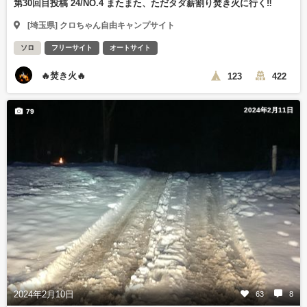
第30回目投稿 24/NO.4 またまた、ただタダ薪割り焚き火に行く‼️
[埼玉県] クロちゃん自由キャンプサイト
ソロ
フリーサイト
オートサイト
🔥焚き火🔥
123
422
2024年2月11日
79
2024年2月10日
63
8