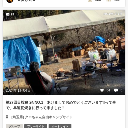
2024年1月4日
87
2024年1月04日
54
8
第27回目投稿 24/NO.1 あけましておめでとうございます‼️って事
で、早速初焼きに行って来ました‼️
[埼玉県] クロちゃん自由キャンプサイト
グループ
フリーサイト
オートサイト