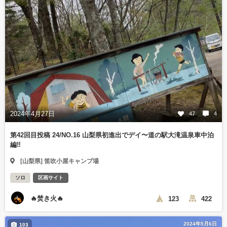
2024年4月27日
47
4
第42回目投稿 24/NO.16 山梨県初進出でデイ〜道の駅大滝温泉車中泊
編‼️
[山梨県] 笛吹小屋キャンプ場
ソロ
区画サイト
🔥焚き火🔥
123
422
2024年5月6日
103