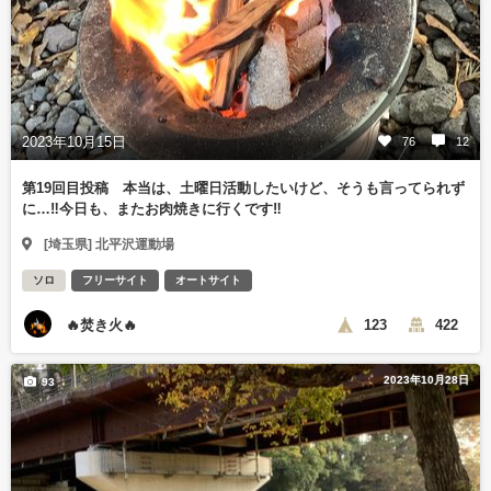
2023年10月15日
76
12
第19回目投稿 本当は、土曜日活動したいけど、そうも言ってられず
に…‼️今日も、またお肉焼きに行くです‼️
[埼玉県] 北平沢運動場
ソロ
フリーサイト
オートサイト
🔥焚き火🔥
123
422
2023年10月28日
93