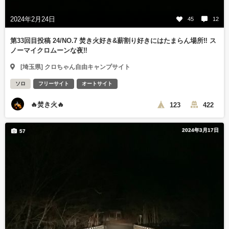
2024年2月24日
45
12
第33回目投稿 24/NO.7 焚き火好き&薪割り好きにはたまらん場所‼️ ス
ノーマイクロムーンな夜‼️
[埼玉県] クロちゃん自由キャンプサイト
ソロ
フリーサイト
オートサイト
🔥焚き火🔥
123
422
2024年3月17日
57