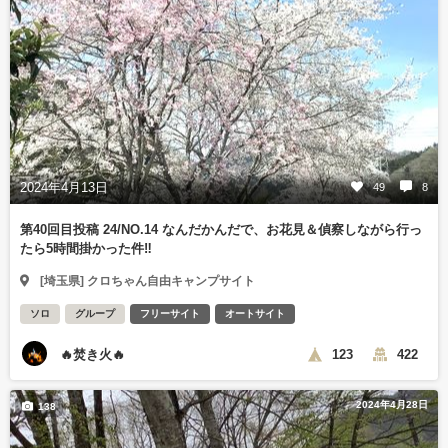
2024年4月13日
49
8
第40回目投稿 24/NO.14 なんだかんだで、お花見＆偵察しながら行っ
たら5時間掛かった件‼️
[埼玉県] クロちゃん自由キャンプサイト
ソロ
グループ
フリーサイト
オートサイト
🔥焚き火🔥
123
422
2024年4月28日
138