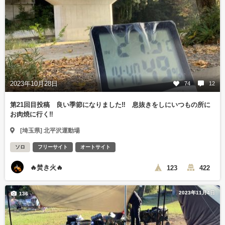
2023年10月28日
74
12
第21回目投稿 良い季節になりました‼️ 息抜きをしにいつもの所に
お肉焼に行く‼️
[埼玉県] 北平沢運動場
ソロ
フリーサイト
オートサイト
🔥焚き火🔥
123
422
2023年11月4日
136