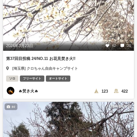
2024年3月23日
62
20
第37回目投稿 24/NO.11 お花見焚き火‼️
[埼玉県] クロちゃん自由キャンプサイト
ソロ
フリーサイト
オートサイト
🔥焚き火🔥
123
422
2024年4月7日
80