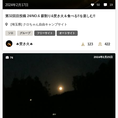
2024年2月17日
50
19
第32回目投稿 24/NO.6 薪割り&焚き火＆食べる‼️を楽しむ‼️
[埼玉県] クロちゃん自由キャンプサイト
ソロ
グループ
フリーサイト
オートサイト
🔥焚き火🔥
123
422
2024年2月25日
76