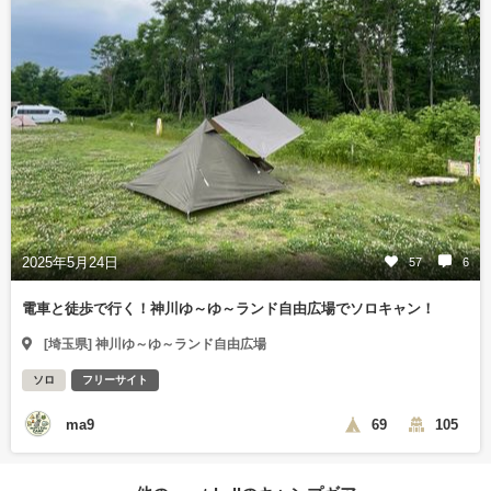
2025年5月24日
57
6
電車と徒歩で行く！神川ゆ～ゆ～ランド自由広場でソロキャン！
[埼玉県] 神川ゆ～ゆ～ランド自由広場
ソロ
フリーサイト
ma9
69
105