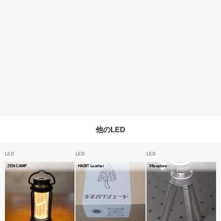
他のLED
LED
LED
LED
ZEN CAMP
HABIT Leather
38explore