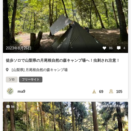
2023年8月26日
86
4
徒歩ソロで山梨県の月尾根自然の森キャンプ場へ！虫刺され注意！
[山梨県] 月尾根自然の森キャンプ場
ソロ
フリーサイト
ma9
69
105
2023年10月31日
54