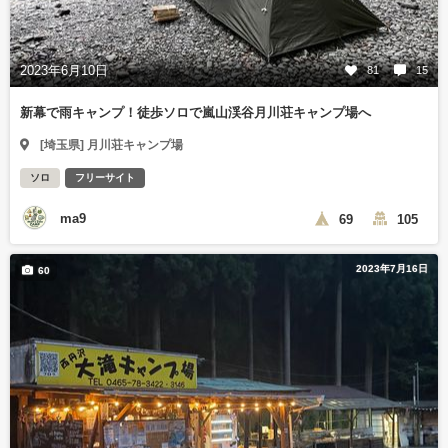
2023年6月10日
81
15
新幕で雨キャンプ！徒歩ソロで嵐山渓谷月川荘キャンプ場へ
[埼玉県] 月川荘キャンプ場
ソロ
フリーサイト
ma9
69
105
2023年7月16日
60