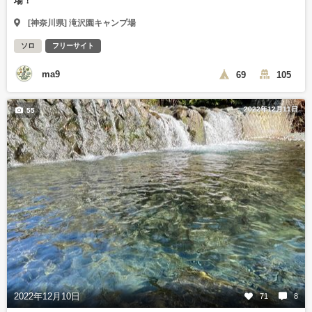
場！
[神奈川県] 滝沢園キャンプ場
ソロ
フリーサイト
ma9
69
105
2022年12月11日
55
2022年12月10日
71
8