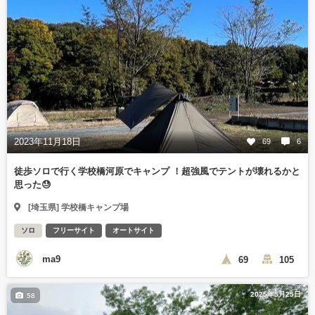
2023年11月18日
69
6
徒歩ソロで行く学校橋河原でキャンプ ！超強風でテントが壊れるかと
思った😓
[埼玉県] 学校橋キャンプ場
ソロ
フリーサイト
オートサイト
ma9
69
105
2025年5月25日
58