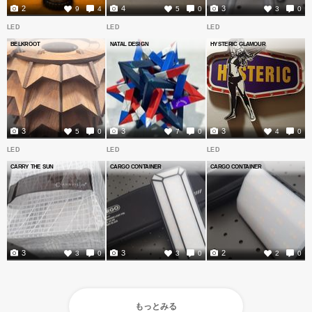
2
4
3
9
4
5
0
3
0
LED
LED
LED
BELKROOT
NATAL DESIGN
HYSTERIC GLAMOUR
3
3
3
5
0
7
0
4
0
LED
LED
LED
CARRY THE SUN
CARGO CONTAINER
CARGO CONTAINER
3
3
2
3
0
3
0
2
0
もっとみる