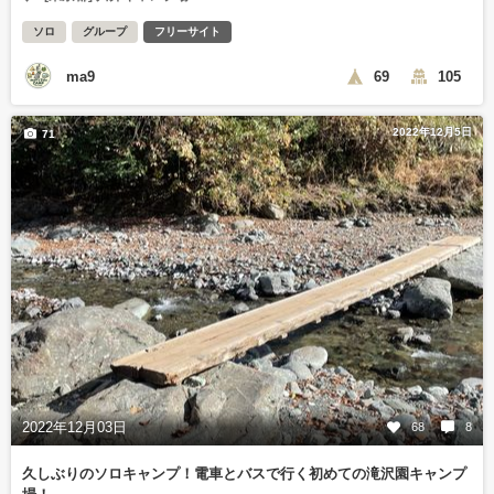
ソロ
グループ
フリーサイト
ma9
69
105
2022年12月5日
71
2022年12月03日
68
8
久しぶりのソロキャンプ！電車とバスで行く初めての滝沢園キャンプ