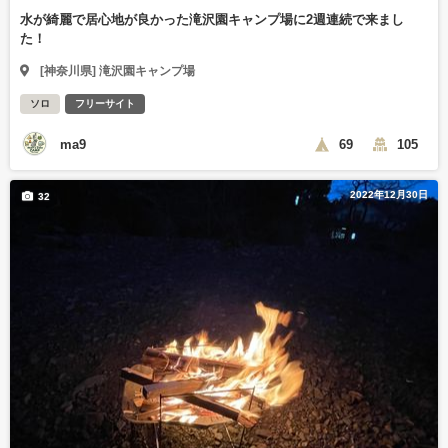
水が綺麗で居心地が良かった滝沢園キャンプ場に2週連続で来まし
た！
[神奈川県] 滝沢園キャンプ場
ソロ
フリーサイト
ma9
69
105
2022年12月30日
32