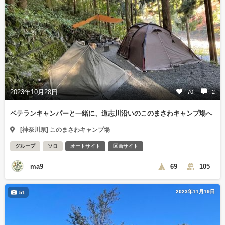
2023年10月28日
70
2
ベテランキャンパーと一緒に、道志川沿いのこのまさわキャンプ場へ
[神奈川県] このまさわキャンプ場
グループ
ソロ
オートサイト
区画サイト
ma9
69
105
2023年11月19日
51