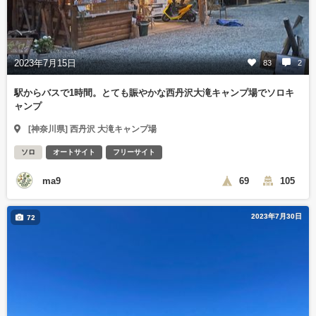
2023年7月15日
83
2
駅からバスで1時間。とても賑やかな西丹沢大滝キャンプ場でソロキ
ャンプ
[神奈川県] 西丹沢 大滝キャンプ場
ソロ
オートサイト
フリーサイト
ma9
69
105
2023年7月30日
72