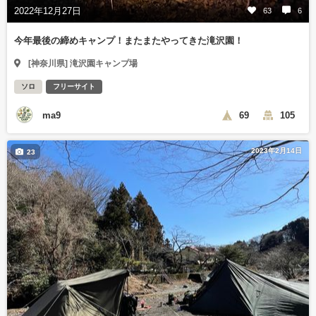
2022年12月27日
63
6
今年最後の締めキャンプ！またまたやってきた滝沢園！
[神奈川県] 滝沢園キャンプ場
ソロ
フリーサイト
ma9
69
105
2023年2月14日
23