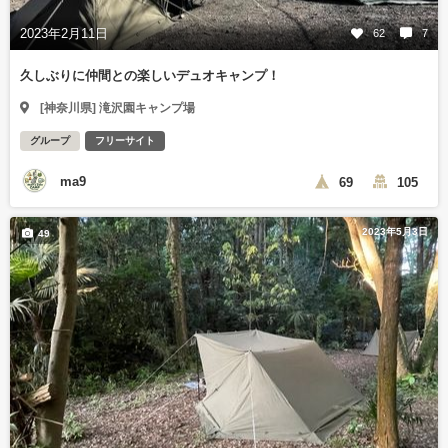
2023年2月11日
62
7
久しぶりに仲間との楽しいデュオキャンプ！
[神奈川県] 滝沢園キャンプ場
グループ
フリーサイト
ma9
69
105
2023年5月3日
49