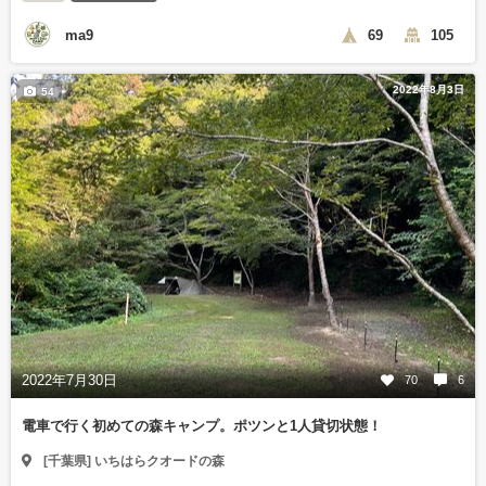
ma9
69
105
2022年8月3日
54
2022年7月30日
70
6
電車で行く初めての森キャンプ。ポツンと1人貸切状態！
[千葉県] いちはらクオードの森