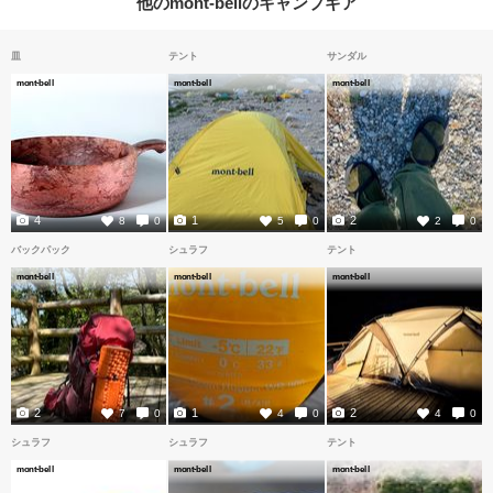
他のmont-bellのキャンプギア
皿
テント
サンダル
mont-bell
mont-bell
mont-bell
4
1
2
8
0
5
0
2
0
バックパック
シュラフ
テント
mont-bell
mont-bell
mont-bell
2
1
2
7
0
4
0
4
0
シュラフ
シュラフ
テント
mont-bell
mont-bell
mont-bell