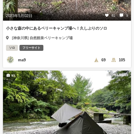
2023年5月02日
81
9
小さな森の中にあるベリーキャンプ場へ！久しぶりのソロ
[神奈川県] 自然館泉ベリーキャンプ場
ソロ
フリーサイト
ma9
69
105
2023年6月12日
93