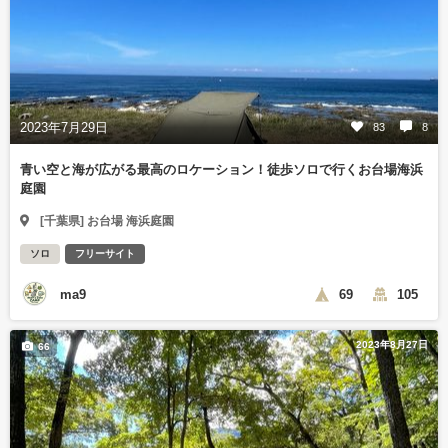
2023年7月29日
83
8
青い空と海が広がる最高のロケーション！徒歩ソロで行くお台場海浜
庭園
[千葉県] お台場 海浜庭園
ソロ
フリーサイト
ma9
69
105
2023年8月27日
66