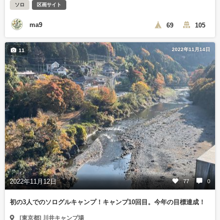
ソロ
区画サイト
ma9
69
105
2022年11月14日
11
2022年11月12日
77
0
初の3人でのソログルキャンプ！キャンプ10回目。今年の目標達成！
[東京都] 川井キャンプ場