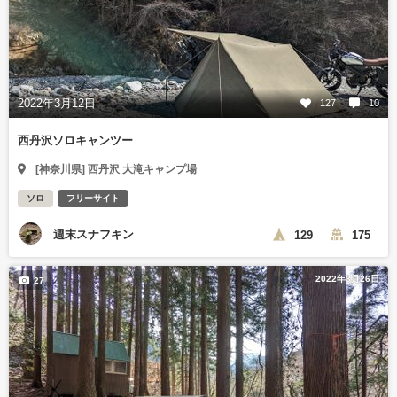
2022年3月12日
127
10
西丹沢ソロキャンツー
[神奈川県] 西丹沢 大滝キャンプ場
ソロ
フリーサイト
週末スナフキン
129
175
2022年3月26日
27