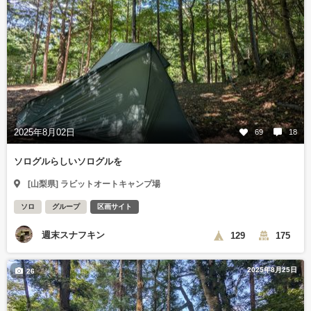
2025年8月02日
69
18
ソログルらしいソログルを
[山梨県] ラビットオートキャンプ場
ソロ
グループ
区画サイト
週末スナフキン
129
175
2025年8月25日
26