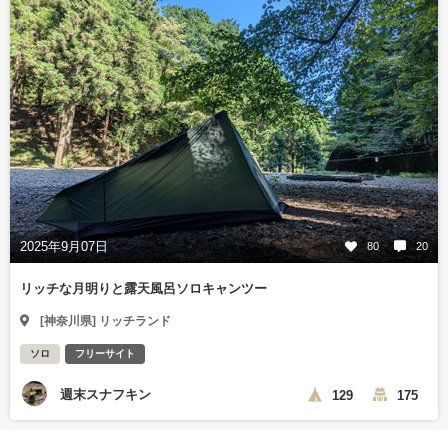
2025年9月07日
80
20
リッチな月明りと露天風呂ソロキャンツー
[神奈川県] リッチランド
ソロ
フリーサイト
週末スナフキン
129
175