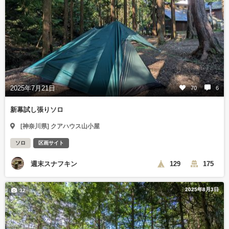
2025年7月21日
70
6
新幕試し張りソロ
[神奈川県] クアハウス山小屋
ソロ
区画サイト
週末スナフキン
129
175
2025年8月3日
32