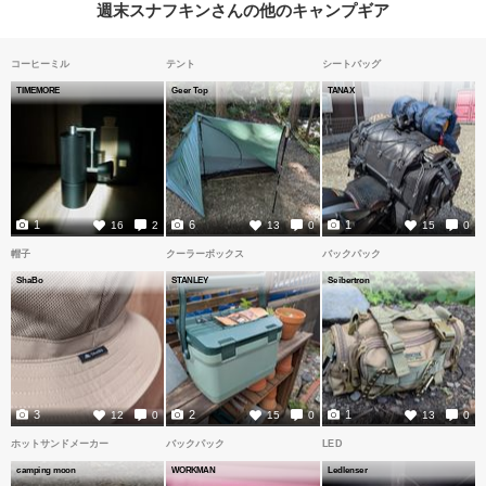
週末スナフキンさんの他のキャンプギア
コーヒーミル
テント
シートバッグ
TIMEMORE
Geer Top
TANAX
1
6
1
16
2
13
0
15
0
帽子
クーラーボックス
バックパック
ShaBo
STANLEY
Seibertron
3
2
1
12
0
15
0
13
0
ホットサンドメーカー
バックパック
LED
camping moon
WORKMAN
Ledlenser