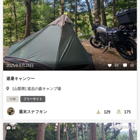
2025年8月24日
69
18
避暑キャンツー
[山梨県] 道志の森キャンプ場
ソロ
フリーサイト
週末スナフキン
129
175
2025年8月31日
38