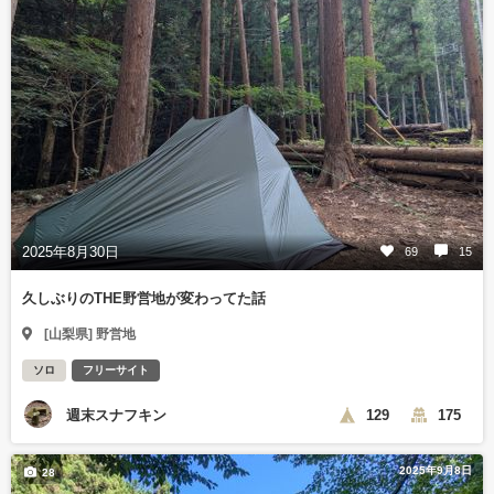
2025年8月30日
69
15
久しぶりのTHE野営地が変わってた話
[山梨県] 野営地
ソロ
フリーサイト
週末スナフキン
129
175
2025年9月8日
28