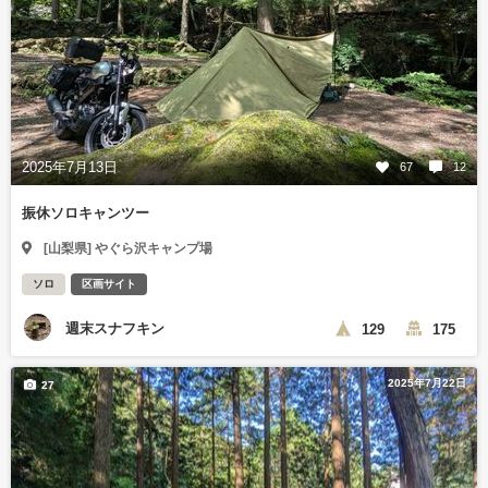
2025年7月13日
67
12
振休ソロキャンツー
[山梨県] やぐら沢キャンプ場
ソロ
区画サイト
週末スナフキン
129
175
2025年7月22日
27