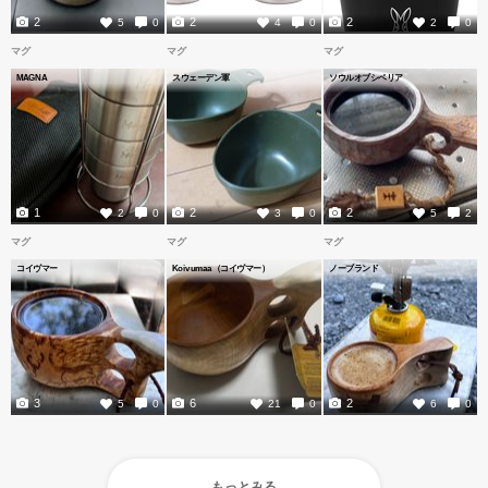
2
2
2
5
0
4
0
2
0
マグ
マグ
マグ
MAGNA
スウェーデン軍
ソウルオブシベリア
1
2
2
2
0
3
0
5
2
マグ
マグ
マグ
コイヴマー
Koivumaa（コイヴマー）
ノーブランド
3
6
2
5
0
21
0
6
0
もっとみる