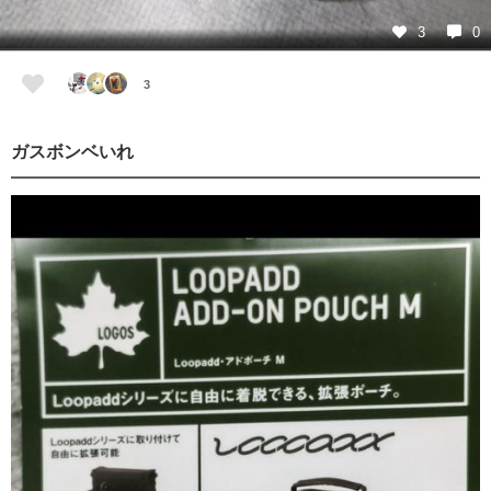
3
0
3
ガスボンベいれ