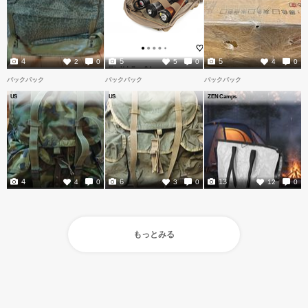
4
5
5
2
0
5
0
4
0
バックパック
バックパック
バックパック
US
US
ZEN Camps
4
6
13
4
0
3
0
12
0
もっとみる