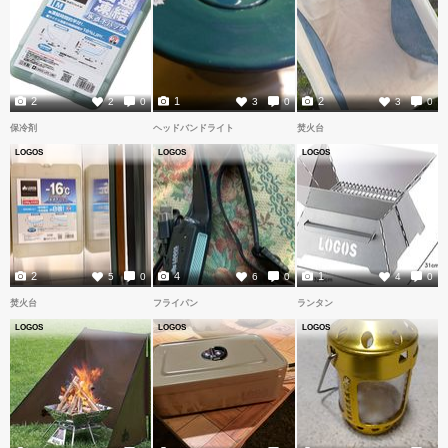
2
1
2
2
0
3
0
3
0
保冷剤
ヘッドバンドライト
焚火台
LOGOS
LOGOS
LOGOS
2
4
1
5
0
6
0
4
0
焚火台
フライパン
ランタン
LOGOS
LOGOS
LOGOS